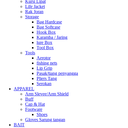
Kursi Lipat
Life Jacket
Rak Joran
Storage
Bag Hardcase
Bag Softcase
Hook Box
Karamba / Jaring
lure Box
Tool Box
Tools
Aerotor
fishing nets
Lip Grip
Pasak/tiang penyangga
Pliers Tang
Serokan
APPAREL
Arm Slevee/Arm Shield
Buff
Cap & Hat
Footware
Shoes
Gloves Sarung tangan
BAIT