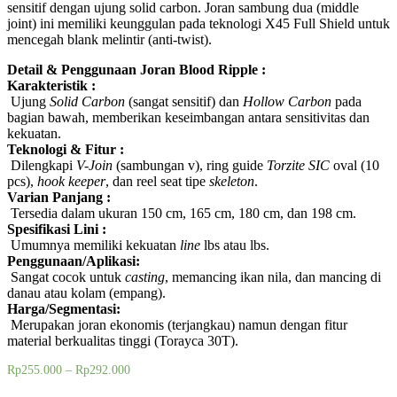
sensitif dengan ujung solid carbon. Joran sambung dua (middle
joint) ini memiliki keunggulan pada teknologi X45 Full Shield untuk
mencegah blank melintir (anti-twist).
Detail & Penggunaan Joran Blood Ripple :
Karakteristik :
Ujung
Solid Carbon
(sangat sensitif) dan
Hollow Carbon
pada
bagian bawah, memberikan keseimbangan antara sensitivitas dan
kekuatan.
Teknologi & Fitur :
Dilengkapi
V-Join
(sambungan v), ring guide
Torzite SIC
oval (10
pcs),
hook keeper
, dan reel seat tipe
skeleton
.
Varian Panjang :
Tersedia dalam ukuran 150 cm, 165 cm, 180 cm, dan 198 cm.
Spesifikasi Lini :
Umumnya memiliki kekuatan
line
lbs atau
lbs.
Penggunaan/Aplikasi:
Sangat cocok untuk
casting
, memancing ikan nila, dan mancing di
danau atau kolam (empang).
Harga/Segmentasi:
Merupakan joran ekonomis (terjangkau) namun dengan fitur
material berkualitas tinggi (Torayca 30T).
Rp
255.000
–
Rp
292.000