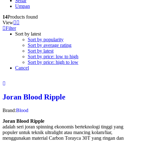
Senar
Umpan
14
Products found
View
Filter
Sort by latest
Sort by popularity
Sort by average rating
Sort by latest
Sort by price: low to high
Sort by price: high to low
Cancel
Joran Blood Ripple
Brand:
Blood
Joran Blood Ripple
adalah seri joran spinning ekonomis berteknologi tinggi yang
populer untuk teknik ultralight atau mancing kolam/liar,
menggunakan material Carbon Torayca 30T yang ringan dan