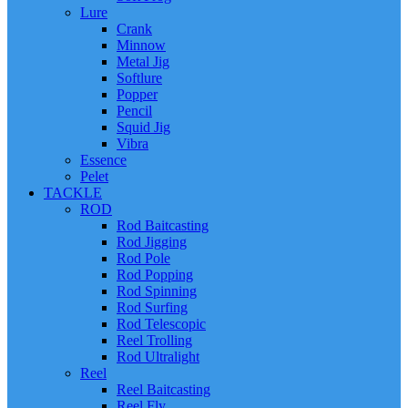
Lure
Crank
Minnow
Metal Jig
Softlure
Popper
Pencil
Squid Jig
Vibra
Essence
Pelet
TACKLE
ROD
Rod Baitcasting
Rod Jigging
Rod Pole
Rod Popping
Rod Spinning
Rod Surfing
Rod Telescopic
Reel Trolling
Rod Ultralight
Reel
Reel Baitcasting
Reel Fly