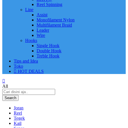
Reel Spinning
Line
Assist
Monofilament Nylon
Multifilament Braid
Leader
Wire
Hooks
Single Hook
Double Hook
Treble Hook
Tips and Idea
Toko
HOT DEALS
All
Search
Joran
Reel
Tegek
Kail