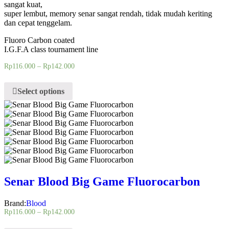
sangat kuat,
super lembut, memory senar sangat rendah, tidak mudah keriting
dan cepat tenggelam.
Fluoro Carbon coated
I.G.F.A class tournament line
Rp
116.000
–
Rp
142.000
Select options
Senar Blood Big Game Fluorocarbon
Brand:
Blood
Rp
116.000
–
Rp
142.000