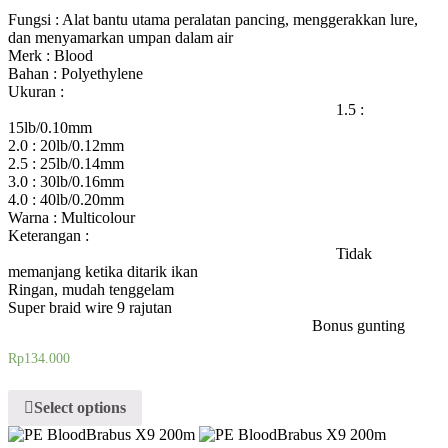
Fungsi : Alat bantu utama peralatan pancing, menggerakkan lure,
dan menyamarkan umpan dalam air
Merk : Blood
Bahan : Polyethylene
Ukuran :
1.5 :
15lb/0.10mm
2.0 : 20lb/0.12mm
2.5 : 25lb/0.14mm
3.0 : 30lb/0.16mm
4.0 : 40lb/0.20mm
Warna : Multicolour
Keterangan :
Tidak
memanjang ketika ditarik ikan
Ringan, mudah tenggelam
Super braid wire 9 rajutan
Bonus gunting
Rp
134.000
Select options