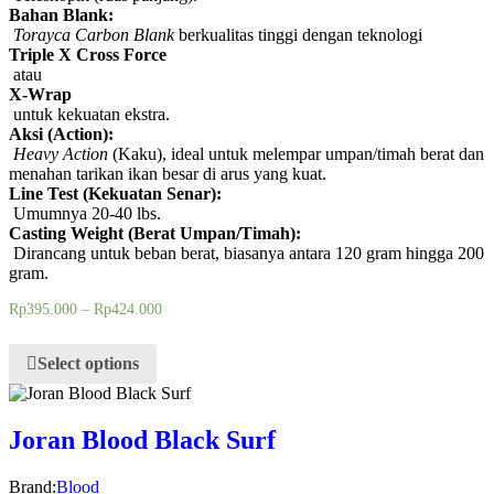
Bahan Blank:
Torayca Carbon Blank
berkualitas tinggi dengan teknologi
Triple X Cross Force
atau
X-Wrap
untuk kekuatan ekstra.
Aksi (Action):
Heavy Action
(Kaku), ideal untuk melempar umpan/timah berat dan
menahan tarikan ikan besar di arus yang kuat.
Line Test (Kekuatan Senar):
Umumnya 20-40 lbs.
Casting Weight (Berat Umpan/Timah):
Dirancang untuk beban berat, biasanya antara 120 gram hingga 200
gram.
Rp
395.000
–
Rp
424.000
Select options
Joran Blood Black Surf
Brand:
Blood