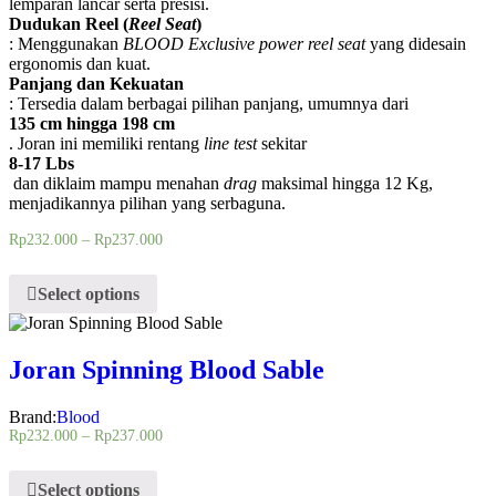
lemparan lancar serta presisi.
Dudukan Reel (
Reel Seat
)
: Menggunakan
BLOOD Exclusive power reel seat
yang didesain
ergonomis dan kuat.
Panjang dan Kekuatan
: Tersedia dalam berbagai pilihan panjang, umumnya dari
135 cm hingga 198 cm
. Joran ini memiliki rentang
line test
sekitar
8-17 Lbs
dan diklaim mampu menahan
drag
maksimal hingga 12 Kg,
menjadikannya pilihan yang serbaguna.
Rp
232.000
–
Rp
237.000
Select options
Joran Spinning Blood Sable
Brand:
Blood
Rp
232.000
–
Rp
237.000
Select options