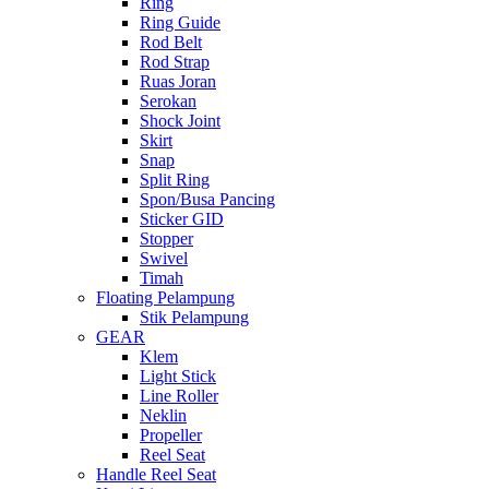
Ring
Ring Guide
Rod Belt
Rod Strap
Ruas Joran
Serokan
Shock Joint
Skirt
Snap
Split Ring
Spon/Busa Pancing
Sticker GID
Stopper
Swivel
Timah
Floating Pelampung
Stik Pelampung
GEAR
Klem
Light Stick
Line Roller
Neklin
Propeller
Reel Seat
Handle Reel Seat