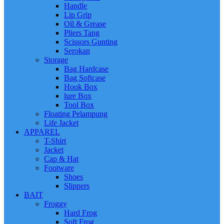
Handle
Lip Grip
Oil & Grease
Pliers Tang
Scissors Gunting
Serokan
Storage
Bag Hardcase
Bag Softcase
Hook Box
lure Box
Tool Box
Floating Pelampung
Life Jacket
APPAREL
T-Shirt
Jacket
Cap & Hat
Footware
Shoes
Slippers
BAIT
Froggy
Hard Frog
Soft Frog