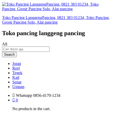
Toko Pancing LanggengPancing, 0821 383 01234, Toko Pancing,
Grosir Pancing Solo, Alat pancing
Toko pancing langgeng pancing
All
Search
Joran
Reel
Tegek
Kail
Senar
Umpan
Whatsapp
0856-4170-1234
0
No products in the cart.