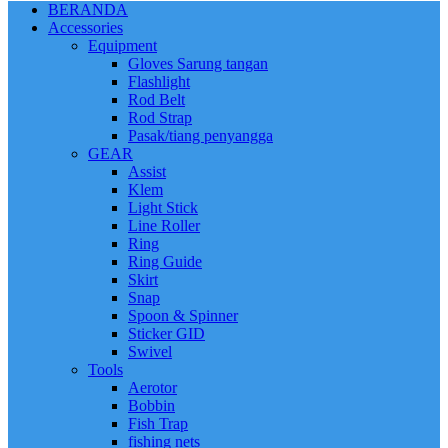
BERANDA
Accessories
Equipment
Gloves Sarung tangan
Flashlight
Rod Belt
Rod Strap
Pasak/tiang penyangga
GEAR
Assist
Klem
Light Stick
Line Roller
Ring
Ring Guide
Skirt
Snap
Spoon & Spinner
Sticker GID
Swivel
Tools
Aerotor
Bobbin
Fish Trap
fishing nets