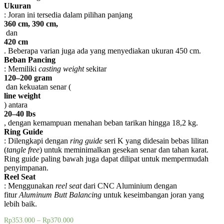
Ukuran
: Joran ini tersedia dalam pilihan panjang
360 cm, 390 cm,
dan
420 cm
. Beberapa varian juga ada yang menyediakan ukuran 450 cm.
Beban Pancing
: Memiliki
casting weight
sekitar
120–200 gram
dan kekuatan senar (
line weight
) antara
20–40 lbs
, dengan kemampuan menahan beban tarikan hingga 18,2 kg.
Ring Guide
: Dilengkapi dengan
ring guide
seri K yang didesain bebas lilitan
(
tangle free
) untuk meminimalkan gesekan senar dan tahan karat.
Ring guide paling bawah juga dapat dilipat untuk mempermudah
penyimpanan.
Reel Seat
: Menggunakan
reel seat
dari CNC Aluminium dengan
fitur
Aluminum Butt Balancing
untuk keseimbangan joran yang
lebih baik.
Rp
353.000
–
Rp
370.000