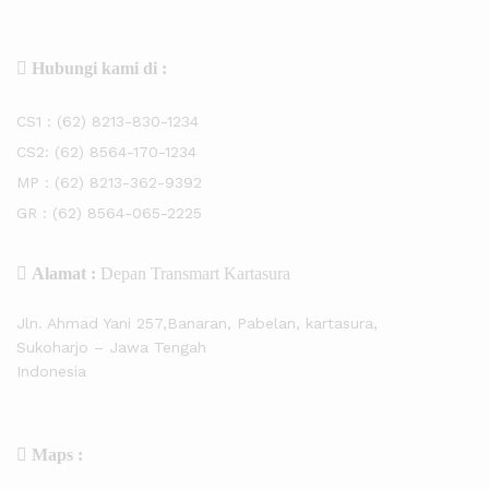
Hubungi kami di :
CS1 :
(62) 8213-830-1234
CS2:
(62) 8564-170-1234
MP :
(62) 8213-362-9392
GR :
(62) 8564-065-2225
Alamat :
Depan Transmart Kartasura
Jln. Ahmad Yani 257,Banaran, Pabelan, kartasura,
Sukoharjo – Jawa Tengah
Indonesia
Maps :