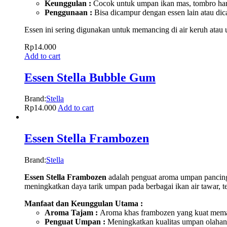
Keunggulan :
Cocok untuk umpan ikan mas, tombro har
Penggunaan :
Bisa dicampur dengan essen lain atau di
Essen ini sering digunakan untuk memancing di air keruh ata
Rp
14.000
Add to cart
Essen Stella Bubble Gum
Brand:
Stella
Rp
14.000
Add to cart
Essen Stella Frambozen
Brand:
Stella
Essen Stella Frambozen
adalah penguat aroma umpan pancing y
meningkatkan daya tarik umpan pada berbagai ikan air tawar, 
Manfaat dan Keunggulan Utama :
Aroma Tajam :
Aroma khas frambozen yang kuat mema
Penguat Umpan :
Meningkatkan kualitas umpan olahan 