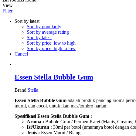
View
Filter
Sort by latest
Sort by popularity
Sort by average rating
Sort by latest
Sort by price: low to high
Sort by price: high to low
Cancel
Essen Stella Bubble Gum
Brand:
Stella
Essen Stella Bubble Gum
adalah produk pancing aroma permen
murni, dan cocok untuk ikan mas/tombro harian.
Spesifikasi Essen Stella Bubble Gum :
Aroma :
Bubble Gum / Permen Karet (Manis, Creamy,
Isi/Ukuran :
30ml per botol (umumnya botol dengan dos
Jenis :
Essen Murni / Biang