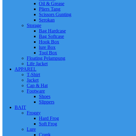
Oil & Grease
Pliers Tang
Scissors Gunting
Serokan
Storage
Bag Hardcase
Bag Softcase
Hook Box
lure Box
Tool Box
Floating Pelampung
Life Jacket
APPAREL
T-Shirt
Jacket
Cap & Hat
Footware
Shoes
Slippers
BAIT
Froggy
Hard Frog
Soft Frog
Lure
Crank