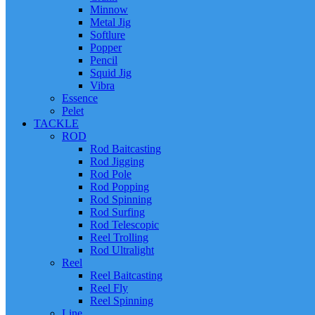
Minnow
Metal Jig
Softlure
Popper
Pencil
Squid Jig
Vibra
Essence
Pelet
TACKLE
ROD
Rod Baitcasting
Rod Jigging
Rod Pole
Rod Popping
Rod Spinning
Rod Surfing
Rod Telescopic
Reel Trolling
Rod Ultralight
Reel
Reel Baitcasting
Reel Fly
Reel Spinning
Line