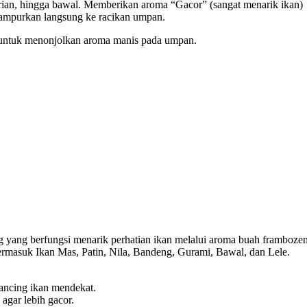
ian, hingga bawal. Memberikan aroma “Gacor” (sangat menarik ikan)
campurkan langsung ke racikan umpan.
u untuk menonjolkan aroma manis pada umpan.
ang berfungsi menarik perhatian ikan melalui aroma buah frambozen (r
termasuk Ikan Mas, Patin, Nila, Bandeng, Gurami, Bawal, dan Lele.
ncing ikan mendekat.
agar lebih gacor.