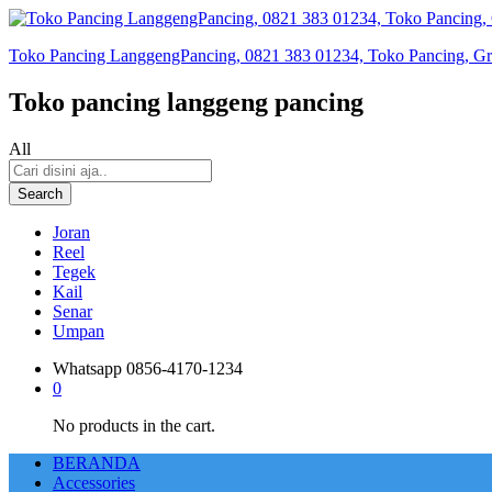
Toko Pancing LanggengPancing, 0821 383 01234, Toko Pancing, Gros
Toko pancing langgeng pancing
All
Search
Joran
Reel
Tegek
Kail
Senar
Umpan
Whatsapp
0856-4170-1234
0
No products in the cart.
BERANDA
Accessories