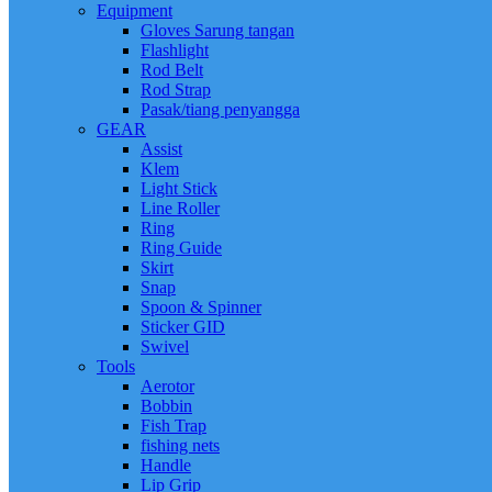
Equipment
Gloves Sarung tangan
Flashlight
Rod Belt
Rod Strap
Pasak/tiang penyangga
GEAR
Assist
Klem
Light Stick
Line Roller
Ring
Ring Guide
Skirt
Snap
Spoon & Spinner
Sticker GID
Swivel
Tools
Aerotor
Bobbin
Fish Trap
fishing nets
Handle
Lip Grip