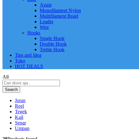
Assist
Monofilament Nylon
Multifilament Braid
Leader
Wire
Hooks
Single Hook
Double Hook
Treble Hook
Tips and Idea
Toko
HOT DEALS
All
Search
Joran
Reel
Tegek
Kail
Senar
Umpan
28
Products found