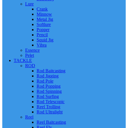
Lure
Crank
Minnow
Metal Jig
Softlure
Popper
Pencil
Squid Jig
Vibra
Essence
Pelet
TACKLE
ROD
Rod Baitcasting
Rod Jigging
Rod Pole
Rod Popping
Rod Spinning
Rod Surfing
Rod Telescopic
Reel Trolling
Rod Ultralight
Reel
Reel Baitcasting
Reel Fly