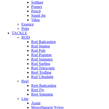
Softlure
Popper
Pencil
Squid Jig
Vibra
Essence
Pelet
TACKLE
ROD
Rod Baitcasting
Rod Jigging
Rod Pole
Rod Popping
Rod Spinning
Rod Surfing
Rod Telescopic
Reel Trolling
Rod Ultralight
Reel
Reel Baitcasting
Reel Fly
Reel Spinning
Line
Assist
Monofilament Nylon