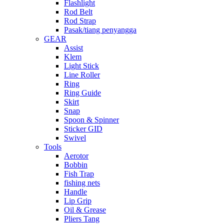
Flashlight
Rod Belt
Rod Strap
Pasak/tiang penyangga
GEAR
Assist
Klem
Light Stick
Line Roller
Ring
Ring Guide
Skirt
Snap
Spoon & Spinner
Sticker GID
Swivel
Tools
Aerotor
Bobbin
Fish Trap
fishing nets
Handle
Lip Grip
Oil & Grease
Pliers Tang