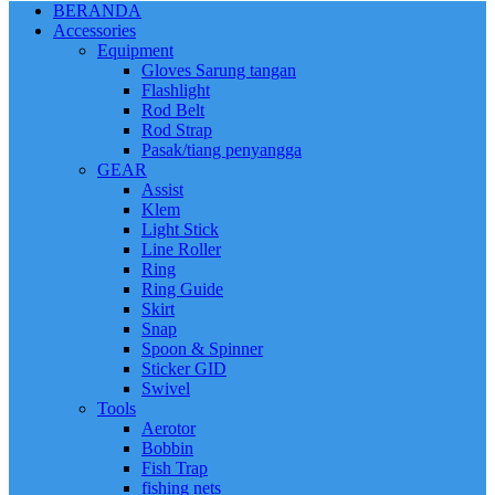
BERANDA
Accessories
Equipment
Gloves Sarung tangan
Flashlight
Rod Belt
Rod Strap
Pasak/tiang penyangga
GEAR
Assist
Klem
Light Stick
Line Roller
Ring
Ring Guide
Skirt
Snap
Spoon & Spinner
Sticker GID
Swivel
Tools
Aerotor
Bobbin
Fish Trap
fishing nets