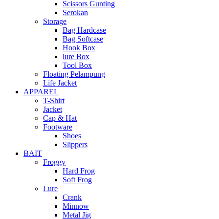
Scissors Gunting
Serokan
Storage
Bag Hardcase
Bag Softcase
Hook Box
lure Box
Tool Box
Floating Pelampung
Life Jacket
APPAREL
T-Shirt
Jacket
Cap & Hat
Footware
Shoes
Slippers
BAIT
Froggy
Hard Frog
Soft Frog
Lure
Crank
Minnow
Metal Jig