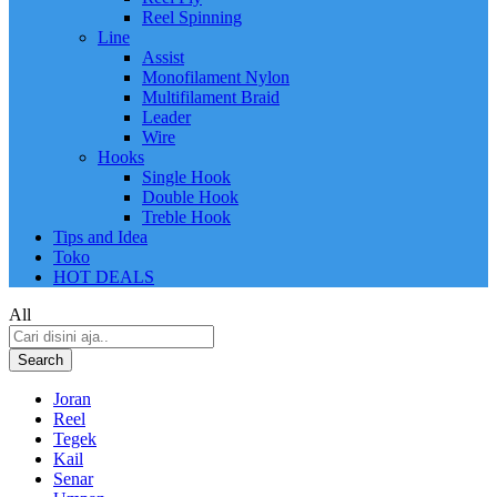
Reel Spinning
Line
Assist
Monofilament Nylon
Multifilament Braid
Leader
Wire
Hooks
Single Hook
Double Hook
Treble Hook
Tips and Idea
Toko
HOT DEALS
All
Search
Joran
Reel
Tegek
Kail
Senar