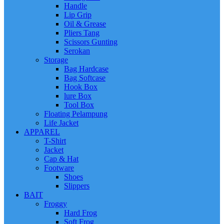
Handle
Lip Grip
Oil & Grease
Pliers Tang
Scissors Gunting
Serokan
Storage
Bag Hardcase
Bag Softcase
Hook Box
lure Box
Tool Box
Floating Pelampung
Life Jacket
APPAREL
T-Shirt
Jacket
Cap & Hat
Footware
Shoes
Slippers
BAIT
Froggy
Hard Frog
Soft Frog