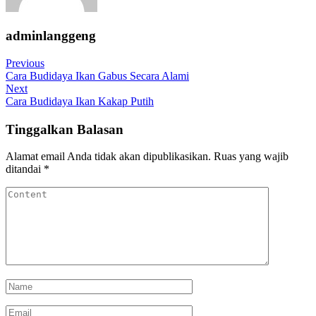
adminlanggeng
Navigasi
Previous
Previous
Post
Cara Budidaya Ikan Gabus Secara Alami
pos
Next
Next
Post
Cara Budidaya Ikan Kakap Putih
Tinggalkan Balasan
Alamat email Anda tidak akan dipublikasikan.
Ruas yang wajib
ditandai
*