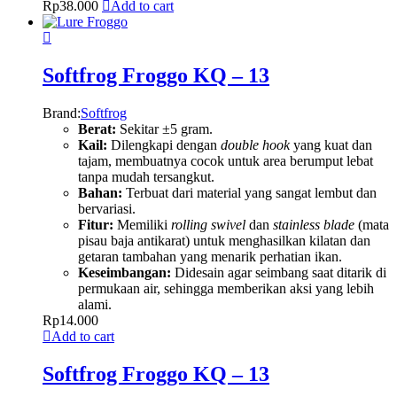
Rp
38.000
Add to cart
Softfrog Froggo KQ – 13
Brand:
Softfrog
Berat:
Sekitar ±5 gram.
Kail:
Dilengkapi dengan
double hook
yang kuat dan
tajam, membuatnya cocok untuk area berumput lebat
tanpa mudah tersangkut.
Bahan:
Terbuat dari material yang sangat lembut dan
bervariasi.
Fitur:
Memiliki
rolling swivel
dan
stainless blade
(mata
pisau baja antikarat) untuk menghasilkan kilatan dan
getaran tambahan yang menarik perhatian ikan.
Keseimbangan:
Didesain agar seimbang saat ditarik di
permukaan air, sehingga memberikan aksi yang lebih
alami.
Rp
14.000
Add to cart
Softfrog Froggo KQ – 13