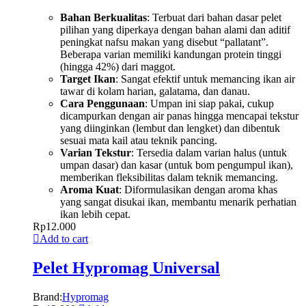
Bahan Berkualitas
: Terbuat dari bahan dasar pelet
pilihan yang diperkaya dengan bahan alami dan aditif
peningkat nafsu makan yang disebut “pallatant”.
Beberapa varian memiliki kandungan protein tinggi
(hingga 42%) dari maggot.
Target Ikan
: Sangat efektif untuk memancing ikan air
tawar di kolam harian, galatama, dan danau.
Cara Penggunaan
: Umpan ini siap pakai, cukup
dicampurkan dengan air panas hingga mencapai tekstur
yang diinginkan (lembut dan lengket) dan dibentuk
sesuai mata kail atau teknik pancing.
Varian Tekstur
: Tersedia dalam varian halus (untuk
umpan dasar) dan kasar (untuk bom pengumpul ikan),
memberikan fleksibilitas dalam teknik memancing.
Aroma Kuat
: Diformulasikan dengan aroma khas
yang sangat disukai ikan, membantu menarik perhatian
ikan lebih cepat.
Rp
12.000
Add to cart
Pelet Hypromag Universal
Brand:
Hypromag