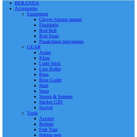
BERANDA
Accessories
Equipment
Gloves Sarung tangan
Flashlight
Rod Belt
Rod Strap
Pasak/tiang penyangga
GEAR
Assist
Klem
Light Stick
Line Roller
Ring
Ring Guide
Skirt
Snap
Spoon & Spinner
Sticker GID
Swivel
Tools
Aerotor
Bobbin
Fish Trap
fishing nets