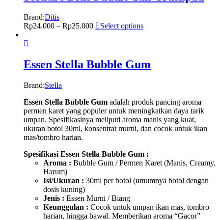
Brand:
Ditis
Rp
24.000
–
Rp
25.000
Select options
Essen Stella Bubble Gum
Brand:
Stella
Essen Stella Bubble Gum
adalah produk pancing aroma
permen karet yang populer untuk meningkatkan daya tarik
umpan. Spesifikasinya meliputi aroma manis yang kuat,
ukuran botol 30ml, konsentrat murni, dan cocok untuk ikan
mas/tombro harian.
Spesifikasi Essen Stella Bubble Gum :
Aroma :
Bubble Gum / Permen Karet (Manis, Creamy,
Harum)
Isi/Ukuran :
30ml per botol (umumnya botol dengan
dosis kuning)
Jenis :
Essen Murni / Biang
Keunggulan :
Cocok untuk umpan ikan mas, tombro
harian, hingga bawal. Memberikan aroma “Gacor”