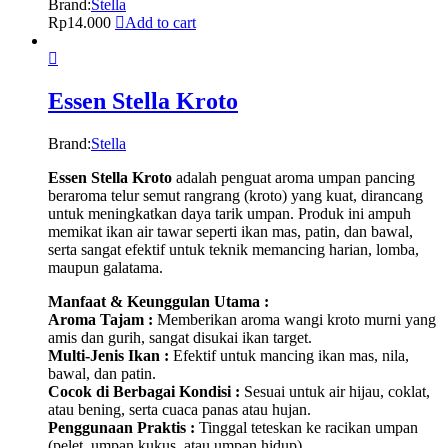
Brand:
Stella
Rp
14.000
Add to cart
Essen Stella Kroto
Brand:
Stella
Essen Stella Kroto
adalah penguat aroma umpan pancing
beraroma telur semut rangrang (kroto) yang kuat, dirancang
untuk meningkatkan daya tarik umpan. Produk ini ampuh
memikat ikan air tawar seperti ikan mas, patin, dan bawal,
serta sangat efektif untuk teknik memancing harian, lomba,
maupun galatama.
Manfaat & Keunggulan Utama :
Aroma Tajam :
Memberikan aroma wangi kroto murni yang
amis dan gurih, sangat disukai ikan target.
Multi-Jenis Ikan :
Efektif untuk mancing ikan mas, nila,
bawal, dan patin.
Cocok di Berbagai Kondisi :
Sesuai untuk air hijau, coklat,
atau bening, serta cuaca panas atau hujan.
Penggunaan Praktis :
Tinggal teteskan ke racikan umpan
(pelet, umpan kukus, atau umpan hidup).