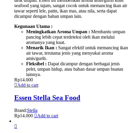
tarik umpan. Essen ini memberikan aroma amis/gurih khas
seafood yang tajam, sangat cocok untuk memancing ikan air
tawar seperti lele, patin, ikan mas, atau nila, serta dapat
dicampur dengan bahan umpan lain.
Kegunaan Utama :
Meningkatkan Aroma Umpan :
Membantu umpan
pancing lebih cepat terdeteksi oleh ikan melalui
aromanya yang kuat.
Menarik Ikan :
Sangat efektif untuk memancing ikan
air tawar, terutama jenis yang menyukai aroma
amis/gurih.
Fleksibel :
Dapat dicampur dengan berbagai jenis
pelet, umpan hidup, atau bahan dasar umpan buatan
lainnya.
Rp
14.000
Add to cart
Essen Stella Sea Food
Brand:
Stella
Rp
14.000
Add to cart