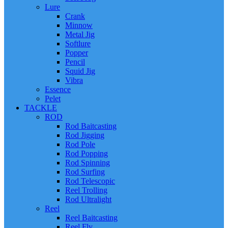
Lure
Crank
Minnow
Metal Jig
Softlure
Popper
Pencil
Squid Jig
Vibra
Essence
Pelet
TACKLE
ROD
Rod Baitcasting
Rod Jigging
Rod Pole
Rod Popping
Rod Spinning
Rod Surfing
Rod Telescopic
Reel Trolling
Rod Ultralight
Reel
Reel Baitcasting
Reel Fly