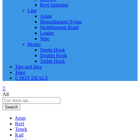
Reel Spinning
Line
Assist
Monofilament Nylon
Multifilament Braid
Leader
Wire
Hooks
Single Hook
Double Hook
Treble Hook
Tips and Idea
Toko
HOT DEALS
All
Search
Joran
Reel
Tegek
Kail