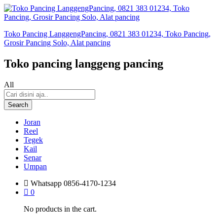
Toko Pancing LanggengPancing, 0821 383 01234, Toko Pancing,
Grosir Pancing Solo, Alat pancing
Toko pancing langgeng pancing
All
Search
Joran
Reel
Tegek
Kail
Senar
Umpan
Whatsapp
0856-4170-1234
0
No products in the cart.