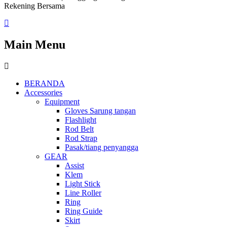
Rekening Bersama
Main Menu
BERANDA
Accessories
Equipment
Gloves Sarung tangan
Flashlight
Rod Belt
Rod Strap
Pasak/tiang penyangga
GEAR
Assist
Klem
Light Stick
Line Roller
Ring
Ring Guide
Skirt