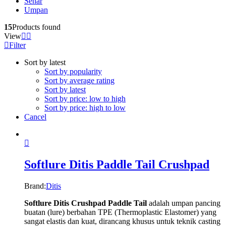
Senar
Umpan
15
Products found
View
Filter
Sort by latest
Sort by popularity
Sort by average rating
Sort by latest
Sort by price: low to high
Sort by price: high to low
Cancel
Softlure Ditis Paddle Tail Crushpad
Brand:
Ditis
Softlure Ditis Crushpad Paddle Tail
adalah umpan pancing
buatan (lure) berbahan TPE (Thermoplastic Elastomer) yang
sangat elastis dan kuat, dirancang khusus untuk teknik casting