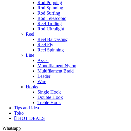
Rod Popping
Rod Spinning
Rod Surfing
Rod Telescopic
Reel Trolling
Rod Ultralight
Reel
Reel Baitcasting
Reel Fly
Reel Spinning
Line
Assist
Monofilament Nylon
Multifilament Braid
Leader
Wire
Hooks
Single Hook
Double Hook
Treble Hook
Tips and Idea
Toko
HOT DEALS
Whatsapp