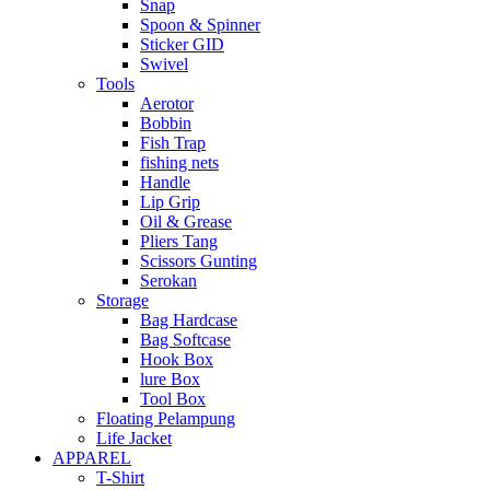
Snap
Spoon & Spinner
Sticker GID
Swivel
Tools
Aerotor
Bobbin
Fish Trap
fishing nets
Handle
Lip Grip
Oil & Grease
Pliers Tang
Scissors Gunting
Serokan
Storage
Bag Hardcase
Bag Softcase
Hook Box
lure Box
Tool Box
Floating Pelampung
Life Jacket
APPAREL
T-Shirt