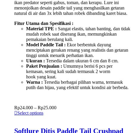
ikan predator seperti gabus, toman, dan kerapu. Lure ini
menonjolkan desain paddle tail yang menghasilkan getaran
natural di air dan 3x lebih tahan robek dibanding karet biasa.
Fitur Utama dan Spesifikasi :
Material TPE :
Sangat elastis, tahan banting, dan tidak
mudah robek saat diserang ikan, memungkinkan
pemakaian berulang kali.
Model Paddle Tail :
Ekor berbentuk dayung
menciptakan gerakan renang yang realistis dan getaran
tinggi untuk menarik perhatian ikan.
Ukuran :
Tersedia dalam ukuran 6 cm dan 8 cm.
Paket Penjualan :
Umumnya berisi 6 pcs per
kemasan, sering kali sudah termasuk 2 worm
hook yang kuat.
Warna :
Tersedia berbagai pilihan warna, termasuk
putih dan hijau, yang efektif untuk kondisi air berbeda.
Rp
24.000
–
Rp
25.000
Select options
Softlure Ditis Paddle Tail Crushpad