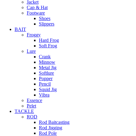
Jacket
Cap & Hat
Footware
Shoes
Slippers
BAIT
Froggy
Hard Frog
Soft Frog
Lure
Crank
Minnow
Metal Jig
Softlure
Popper
Pencil
Squid Jig
Vibra
Essence
Pelet
TACKLE
ROD
Rod Baitcasting
Rod Jigging
Rod Pole