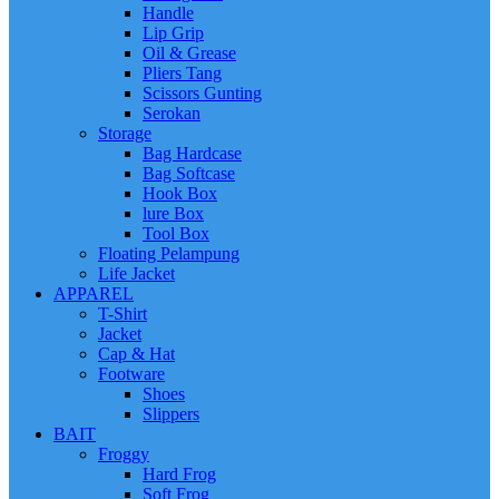
Handle
Lip Grip
Oil & Grease
Pliers Tang
Scissors Gunting
Serokan
Storage
Bag Hardcase
Bag Softcase
Hook Box
lure Box
Tool Box
Floating Pelampung
Life Jacket
APPAREL
T-Shirt
Jacket
Cap & Hat
Footware
Shoes
Slippers
BAIT
Froggy
Hard Frog
Soft Frog