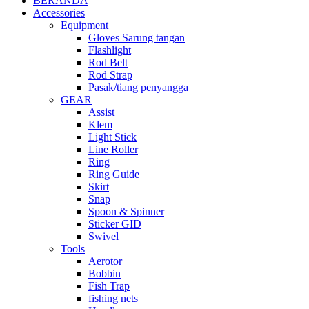
BERANDA
Accessories
Equipment
Gloves Sarung tangan
Flashlight
Rod Belt
Rod Strap
Pasak/tiang penyangga
GEAR
Assist
Klem
Light Stick
Line Roller
Ring
Ring Guide
Skirt
Snap
Spoon & Spinner
Sticker GID
Swivel
Tools
Aerotor
Bobbin
Fish Trap
fishing nets