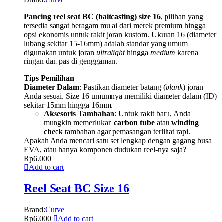
Pancing reel seat BC (baitcasting) size 16
, pilihan yang
tersedia sangat beragam mulai dari merek premium hingga
opsi ekonomis untuk rakit joran kustom. Ukuran 16 (diameter
lubang sekitar 15-16mm) adalah standar yang umum
digunakan untuk joran
ultralight
hingga
medium
karena
ringan dan pas di genggaman.
Tips Pemilihan
Diameter Dalam
: Pastikan diameter batang (
blank
) joran
Anda sesuai. Size 16 umumnya memiliki diameter dalam (ID)
sekitar 15mm hingga 16mm.
Aksesoris Tambahan
: Untuk rakit baru, Anda
mungkin memerlukan
carbon tube
atau
winding
check
tambahan agar pemasangan terlihat rapi.
Apakah Anda mencari satu set lengkap dengan gagang busa
EVA, atau hanya komponen dudukan reel-nya saja?
Rp
6.000
Add to cart
Reel Seat BC Size 16
Brand:
Curve
Rp
6.000
Add to cart