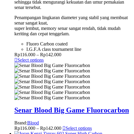
sehingga tidak mengurangi kekuatan dan umur pemakaian
senar tersebut.
Penampangan lingkaran diameter yang stabil yang membuat
senar sangat kuat,
super lembut, memory senar sangat rendah, tidak mudah
keriting dan cepat tenggelam.
Fluoro Carbon coated
I.G.F.A class tournament line
Rp
116.000
–
Rp
142.000
Select options
Senar Blood Big Game Fluorocarbon
Brand:
Blood
Rp
116.000
–
Rp
142.000
Select options