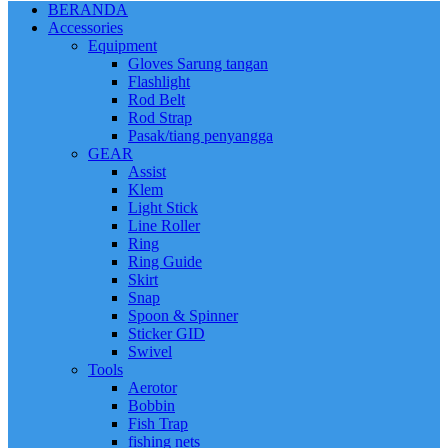
BERANDA
Accessories
Equipment
Gloves Sarung tangan
Flashlight
Rod Belt
Rod Strap
Pasak/tiang penyangga
GEAR
Assist
Klem
Light Stick
Line Roller
Ring
Ring Guide
Skirt
Snap
Spoon & Spinner
Sticker GID
Swivel
Tools
Aerotor
Bobbin
Fish Trap
fishing nets