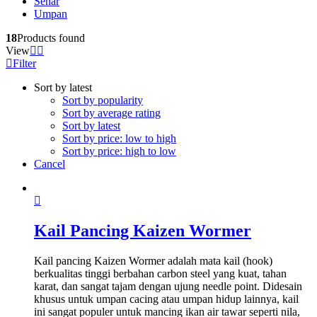
Senar
Umpan
18
Products found
View
Filter
Sort by latest
Sort by popularity
Sort by average rating
Sort by latest
Sort by price: low to high
Sort by price: high to low
Cancel
Kail Pancing Kaizen Wormer
Kail pancing Kaizen Wormer adalah mata kail (hook)
berkualitas tinggi berbahan carbon steel yang kuat, tahan
karat, dan sangat tajam dengan ujung needle point. Didesain
khusus untuk umpan cacing atau umpan hidup lainnya, kail
ini sangat populer untuk mancing ikan air tawar seperti nila,