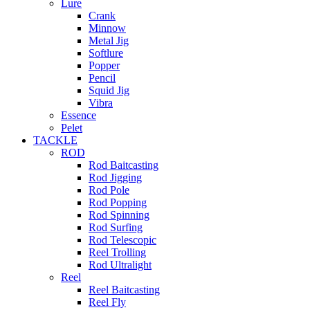
Lure
Crank
Minnow
Metal Jig
Softlure
Popper
Pencil
Squid Jig
Vibra
Essence
Pelet
TACKLE
ROD
Rod Baitcasting
Rod Jigging
Rod Pole
Rod Popping
Rod Spinning
Rod Surfing
Rod Telescopic
Reel Trolling
Rod Ultralight
Reel
Reel Baitcasting
Reel Fly