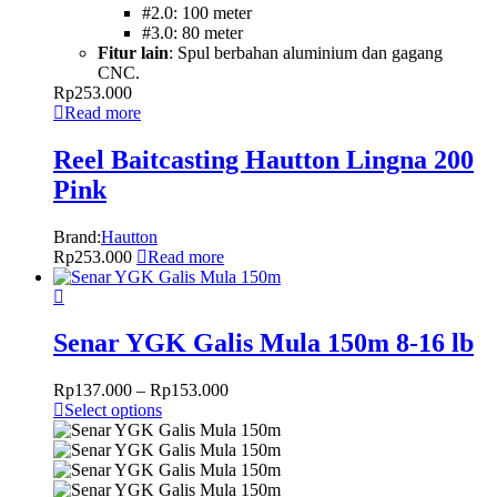
#2.0: 100 meter
#3.0: 80 meter
Fitur lain
: Spul berbahan aluminium dan gagang
CNC.
Rp
253.000
Read more
Reel Baitcasting Hautton Lingna 200
Pink
Brand:
Hautton
Rp
253.000
Read more
Senar YGK Galis Mula 150m 8-16 lb
Rp
137.000
–
Rp
153.000
Select options