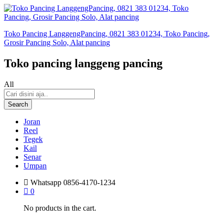
Toko Pancing LanggengPancing, 0821 383 01234, Toko Pancing,
Grosir Pancing Solo, Alat pancing
Toko pancing langgeng pancing
All
Search
Joran
Reel
Tegek
Kail
Senar
Umpan
Whatsapp
0856-4170-1234
0
No products in the cart.