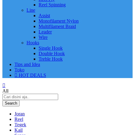
Reel Spinning
Line
Assist
Monofilament Nylon
Multifilament Braid
Leader
Wire
Hooks
Single Hook
Double Hook
Treble Hook
Tips and Idea
Toko
HOT DEALS
All
Search
Joran
Reel
Tegek
Kail