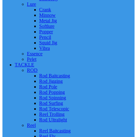
Lure
Crank
Minnow
Metal Jig
Softlure
Popper
Pencil
Squid Jig
Vibra
Essence
Pelet
TACKLE
ROD
Rod Baitcasting
Rod Jigging
Rod Pole
Rod Popping
Rod Spinning
Rod Surfing
Rod Telescopic
Reel Trolling
Rod Ultralight
Reel
Reel Baitcasting
Reel Fly