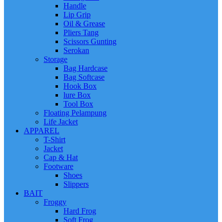
Handle
Lip Grip
Oil & Grease
Pliers Tang
Scissors Gunting
Serokan
Storage
Bag Hardcase
Bag Softcase
Hook Box
lure Box
Tool Box
Floating Pelampung
Life Jacket
APPAREL
T-Shirt
Jacket
Cap & Hat
Footware
Shoes
Slippers
BAIT
Froggy
Hard Frog
Soft Frog