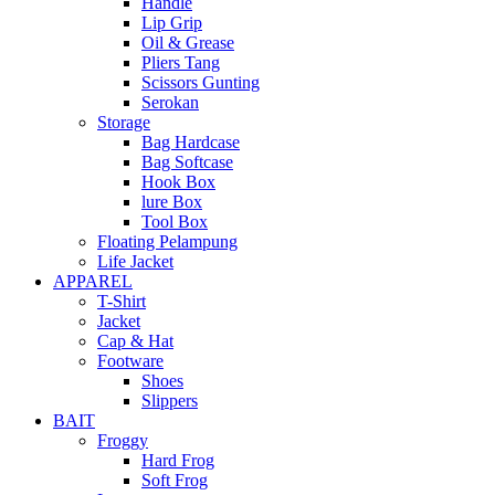
Handle
Lip Grip
Oil & Grease
Pliers Tang
Scissors Gunting
Serokan
Storage
Bag Hardcase
Bag Softcase
Hook Box
lure Box
Tool Box
Floating Pelampung
Life Jacket
APPAREL
T-Shirt
Jacket
Cap & Hat
Footware
Shoes
Slippers
BAIT
Froggy
Hard Frog
Soft Frog