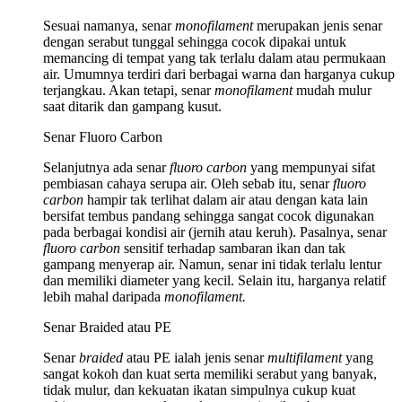
Sesuai namanya, senar
monofilament
merupakan jenis senar
dengan serabut tunggal sehingga cocok dipakai untuk
memancing di tempat yang tak terlalu dalam atau permukaan
air. U
mumnya terdiri dari berbagai warna dan harganya cukup
terjangkau. Akan tetapi, senar
monofilament
mudah mulur
saat ditarik dan gampang kusut.
Senar Fluoro Carbon
Selanjutnya ada senar
fluoro carbon
yang mempunyai sifat
pembiasan cahaya serupa air. Oleh sebab itu, senar
fluoro
carbon
hampir tak terlihat dalam air atau dengan kata lain
bersifat tembus pandang sehingga
sangat cocok digunakan
pada berbagai kondisi air (jernih atau keruh). Pasalnya, senar
fluoro carbon
sensitif terhadap sambaran ikan dan tak
gampang menyerap air. Namun, senar ini tidak terlalu lentur
dan memiliki diameter yang kecil. Selain itu, harganya relatif
lebih mahal daripada
monofilament.
Senar Braided atau PE
Senar
braided
atau PE ialah jenis senar
multifilament
yang
sangat kokoh dan kuat serta memiliki serabut yang banyak,
tidak mulur, dan kekuatan ikatan simpulnya cukup kuat