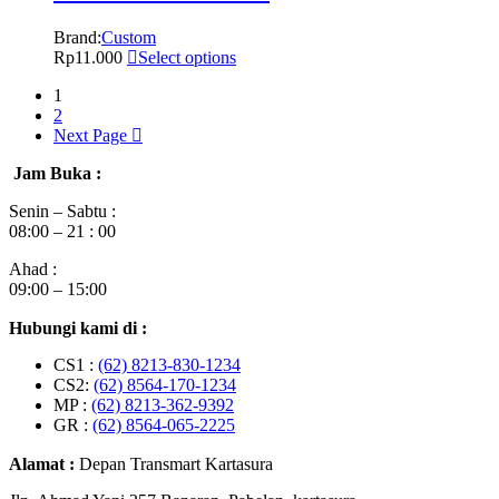
Brand:
Custom
Rp
11.000
Select options
1
2
Next Page
Jam Buka :
Senin – Sabtu :
08:00 – 21 : 00
Ahad :
09:00 – 15:00
Hubungi kami di :
CS1 :
(62) 8213-830-1234
CS2:
(62) 8564-170-1234
MP :
(62) 8213-362-9392
GR :
(62) 8564-065-2225
Alamat :
Depan Transmart Kartasura