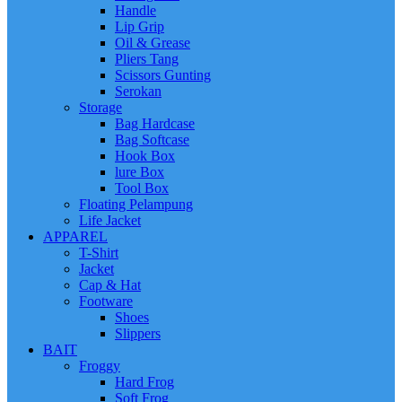
Handle
Lip Grip
Oil & Grease
Pliers Tang
Scissors Gunting
Serokan
Storage
Bag Hardcase
Bag Softcase
Hook Box
lure Box
Tool Box
Floating Pelampung
Life Jacket
APPAREL
T-Shirt
Jacket
Cap & Hat
Footware
Shoes
Slippers
BAIT
Froggy
Hard Frog
Soft Frog