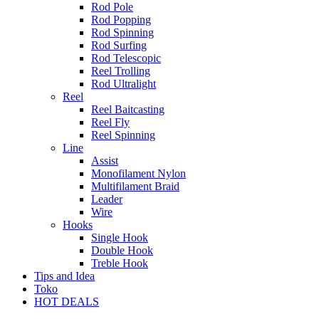
Rod Pole
Rod Popping
Rod Spinning
Rod Surfing
Rod Telescopic
Reel Trolling
Rod Ultralight
Reel
Reel Baitcasting
Reel Fly
Reel Spinning
Line
Assist
Monofilament Nylon
Multifilament Braid
Leader
Wire
Hooks
Single Hook
Double Hook
Treble Hook
Tips and Idea
Toko
HOT DEALS