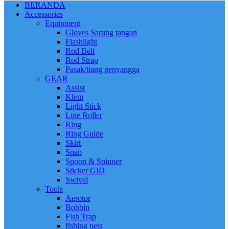
BERANDA
Accessories
Equipment
Gloves Sarung tangan
Flashlight
Rod Belt
Rod Strap
Pasak/tiang penyangga
GEAR
Assist
Klem
Light Stick
Line Roller
Ring
Ring Guide
Skirt
Snap
Spoon & Spinner
Sticker GID
Swivel
Tools
Aerotor
Bobbin
Fish Trap
fishing nets