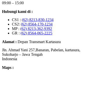
09:00 – 15:00
Hubungi kami di :
CS1 :
(62) 8213-830-1234
CS2:
(62) 8564-170-1234
MP :
(62) 8213-362-9392
GR :
(62) 8564-065-2225
Alamat :
Depan Transmart Kartasura
Jln. Ahmad Yani 257,Banaran, Pabelan, kartasura,
Sukoharjo – Jawa Tengah
Indonesia
Maps :