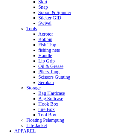
Skirt
Snap
Spoon & Spinner
Sticker GID
Swivel
Tools
Aerotor
Bobbin
Fish Trap
fishing nets
Handle
Lip Grip
Oil & Grease
Pliers Tang
Scissors Gunting
Serokan
Storage
Bag Hardcase
Bag Softcase
Hook Box
lure Box
Tool Box
Floating Pelampung
Life Jacket
APPAREL