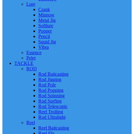
Lure
Crank
Minnow
Metal Jig
Softlure
Popper
Pencil
Squid Jig
Vibra
Essence
Pelet
TACKLE
ROD
Rod Baitcasting
Rod Jigging
Rod Pole
Rod Popping
Rod Spinning
Rod Surfing
Rod Telescopic
Reel Trolling
Rod Ultralight
Reel
Reel Baitcasting
Reel Fly