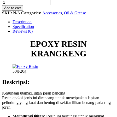
RESIN
KRANGKENG
Add to cart
quantity
SKU:
N/A
Categories:
Accessories
,
Oil & Grease
Description
Specification
Reviews (0)
EPOXY RESIN
KRANGKENG
30g-20g
Deskripsi:
Kegunaan utama:Lilitan joran pancing
Resin epoksi jenis ini dirancang untuk menciptakan lapisan
pelindung yang kuat dan bening di sekitar lilitan benang pada ring
joran.
Melindungi lilitan:
Resin ini berfungsi untuk mengikat