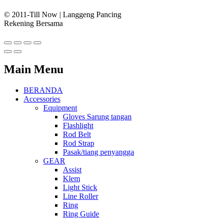
© 2011-Till Now | Langgeng Pancing
Rekening Bersama
Main Menu
BERANDA
Accessories
Equipment
Gloves Sarung tangan
Flashlight
Rod Belt
Rod Strap
Pasak/tiang penyangga
GEAR
Assist
Klem
Light Stick
Line Roller
Ring
Ring Guide