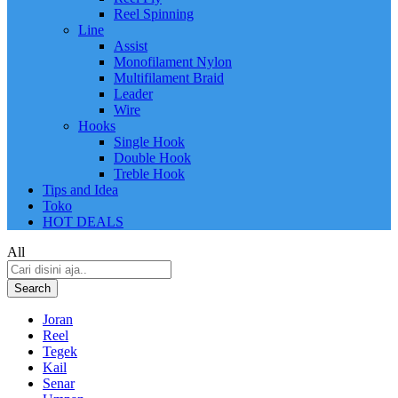
Reel Spinning
Line
Assist
Monofilament Nylon
Multifilament Braid
Leader
Wire
Hooks
Single Hook
Double Hook
Treble Hook
Tips and Idea
Toko
HOT DEALS
All
Search
Joran
Reel
Tegek
Kail
Senar