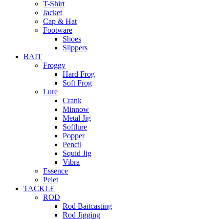
T-Shirt
Jacket
Cap & Hat
Footware
Shoes
Slippers
BAIT
Froggy
Hard Frog
Soft Frog
Lure
Crank
Minnow
Metal Jig
Softlure
Popper
Pencil
Squid Jig
Vibra
Essence
Pelet
TACKLE
ROD
Rod Baitcasting
Rod Jigging