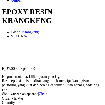
Umpan
EPOXY RESIN
KRANGKENG
Brand:
Krangkeng
SKU:
N/A
Rp
27.000
–
Rp
35.000
Kegunaan utama: Lilitan joran pancing
Resin epoksi jenis ini dirancang untuk menciptakan lapisan
pelindung yang kuat dan bening di sekitar lilitan benang pada ring
joran.
Size:
Clear
Order Via WA
EPOXY
Quantity