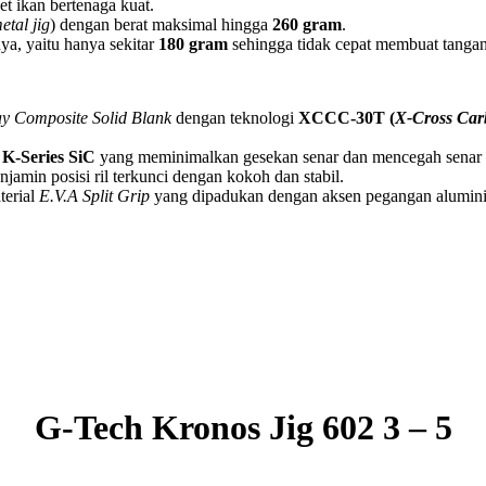
get ikan bertenaga kuat.
etal jig
) dengan berat maksimal hingga
260 gram
.
nya, yaitu hanya sekitar
180 gram
sehingga tidak cepat membuat tangan
y Composite Solid Blank
dengan teknologi
XCCC-30T (
X-Cross Car
 K-Series SiC
yang meminimalkan gesekan senar dan mencegah senar 
jamin posisi ril terkunci dengan kokoh dan stabil.
terial
E.V.A Split Grip
yang dipadukan dengan aksen pegangan alumin
G-Tech Kronos Jig 602 3 – 5