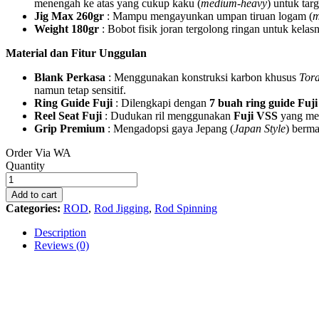
menengah ke atas yang cukup kaku (
medium-heavy
) untuk tar
Jig Max 260gr
: Mampu mengayunkan umpan tiruan logam (
m
Weight 180gr
: Bobot fisik joran tergolong ringan untuk kelas
Material dan Fitur Unggulan
Blank Perkasa
: Menggunakan konstruksi karbon khusus
Tora
namun tetap sensitif.
Ring Guide Fuji
: Dilengkapi dengan
7 buah ring guide Fuji
Reel Seat Fuji
: Dudukan ril menggunakan
Fuji VSS
yang men
Grip Premium
: Mengadopsi gaya Jepang (
Japan Style
) berma
Order Via WA
G-
Quantity
Tech
Kronos
Add to cart
Jig
Categories:
ROD
,
Rod Jigging
,
Rod Spinning
602
3
Description
-
Reviews (0)
5
quantity