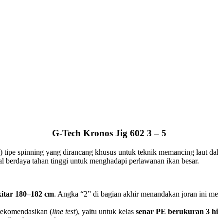
G-Tech Kronos Jig 602 3 – 5
) tipe spinning yang dirancang khusus untuk teknik memancing laut dalam
al berdaya tahan tinggi untuk menghadapi perlawanan ikan besar.
ekitar 180–182 cm
. Angka “2” di bagian akhir menandakan joran ini m
rekomendasikan (
line test
), yaitu untuk kelas
senar PE berukuran 3 h