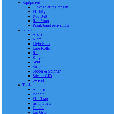
Equipment
Gloves Sarung tangan
Flashlight
Rod Belt
Rod Strap
Pasak/tiang penyangga
GEAR
Assist
Klem
Light Stick
Line Roller
Ring
Ring Guide
Skirt
Snap
Spoon & Spinner
Sticker GID
Swivel
Tools
Aerotor
Bobbin
Fish Trap
fishing nets
Handle
Lip Grip