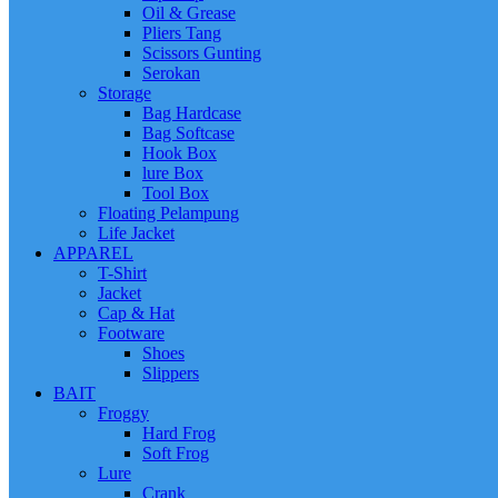
Oil & Grease
Pliers Tang
Scissors Gunting
Serokan
Storage
Bag Hardcase
Bag Softcase
Hook Box
lure Box
Tool Box
Floating Pelampung
Life Jacket
APPAREL
T-Shirt
Jacket
Cap & Hat
Footware
Shoes
Slippers
BAIT
Froggy
Hard Frog
Soft Frog
Lure
Crank