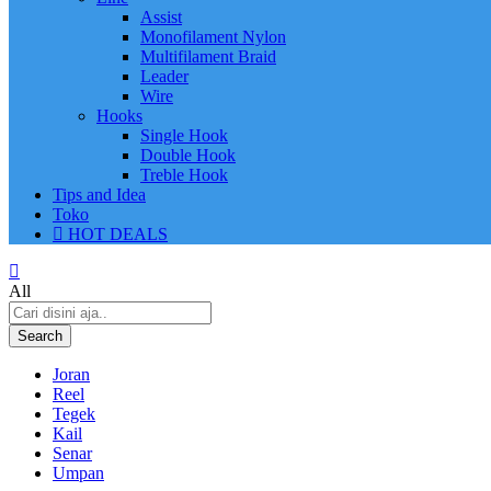
Assist
Monofilament Nylon
Multifilament Braid
Leader
Wire
Hooks
Single Hook
Double Hook
Treble Hook
Tips and Idea
Toko
HOT DEALS
All
Search
Joran
Reel
Tegek
Kail
Senar
Umpan