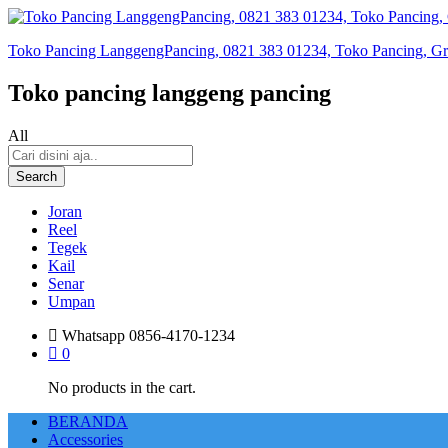
Toko Pancing LanggengPancing, 0821 383 01234, Toko Pancing, Gros
Toko pancing langgeng pancing
All
Search
Joran
Reel
Tegek
Kail
Senar
Umpan
Whatsapp
0856-4170-1234
0
No products in the cart.
BERANDA
Accessories