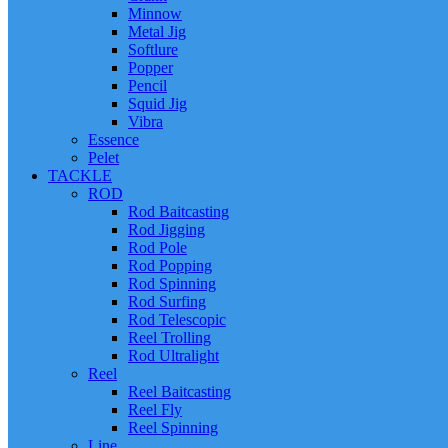
Minnow
Metal Jig
Softlure
Popper
Pencil
Squid Jig
Vibra
Essence
Pelet
TACKLE
ROD
Rod Baitcasting
Rod Jigging
Rod Pole
Rod Popping
Rod Spinning
Rod Surfing
Rod Telescopic
Reel Trolling
Rod Ultralight
Reel
Reel Baitcasting
Reel Fly
Reel Spinning
Line