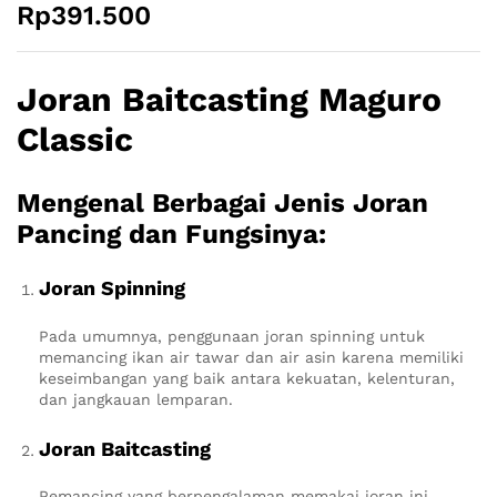
Rp
391.500
Joran Baitcasting Maguro
Classic
Mengenal Berbagai Jenis Joran
Pancing dan Fungsinya:
Joran Spinning
Pada umumnya, penggunaan joran spinning untuk
memancing ikan air tawar dan air asin karena memiliki
keseimbangan yang baik antara kekuatan, kelenturan,
dan jangkauan lemparan.
Joran Baitcasting
Pemancing yang berpengalaman memakai joran ini