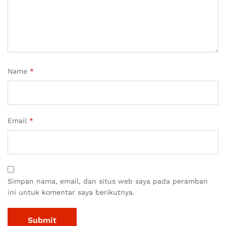
Name
*
Email
*
Simpan nama, email, dan situs web saya pada peramban
ini untuk komentar saya berikutnya.