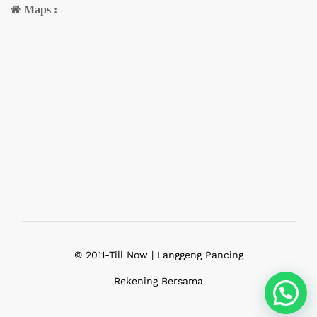
Maps :
© 2011-Till Now | Langgeng Pancing
Rekening Bersama