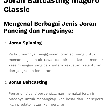
Joran Baitcasting Maguro
Classic
Mengenal Berbagai Jenis Joran
Pancing dan Fungsinya:
Joran Spinning
Pada umumnya, penggunaan joran spinning untuk
memancing ikan air tawar dan air asin karena memiliki
keseimbangan yang baik antara kekuatan, kelenturan,
dan jangkauan lemparan.
Joran Baitcasting
Pemancing yang berpengalaman memakai joran ini
biasanya untuk menangkap ikan besar dan liar seperti
ikan predator atau ikan perairan