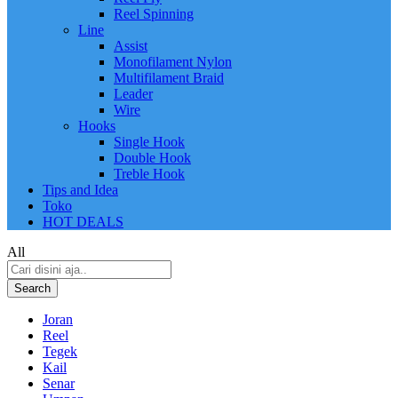
Reel Spinning
Line
Assist
Monofilament Nylon
Multifilament Braid
Leader
Wire
Hooks
Single Hook
Double Hook
Treble Hook
Tips and Idea
Toko
HOT DEALS
All
Search
Joran
Reel
Tegek
Kail
Senar