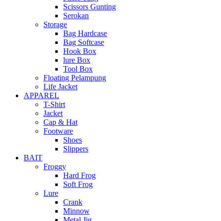
Scissors Gunting
Serokan
Storage
Bag Hardcase
Bag Softcase
Hook Box
lure Box
Tool Box
Floating Pelampung
Life Jacket
APPAREL
T-Shirt
Jacket
Cap & Hat
Footware
Shoes
Slippers
BAIT
Froggy
Hard Frog
Soft Frog
Lure
Crank
Minnow
Metal Jig