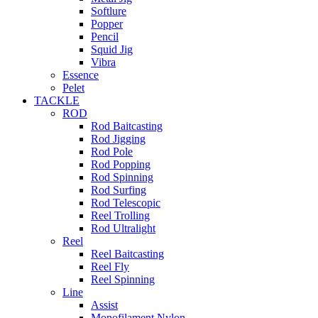
Softlure
Popper
Pencil
Squid Jig
Vibra
Essence
Pelet
TACKLE
ROD
Rod Baitcasting
Rod Jigging
Rod Pole
Rod Popping
Rod Spinning
Rod Surfing
Rod Telescopic
Reel Trolling
Rod Ultralight
Reel
Reel Baitcasting
Reel Fly
Reel Spinning
Line
Assist
Monofilament Nylon