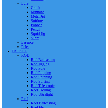
Lure
Crank
Minnow
Metal Jig
Softlure
Popper
Pencil
Squid Jig
Vibra
Essence
Pelet
TACKLE
ROD
Rod Baitcasting
Rod Jigging
Rod Pole
Rod Popping
Rod Spinning
Rod Surfing
Rod Telescopic
Reel Trolling
Rod Ultralight
Reel
Reel Baitcasting
Reel Fly