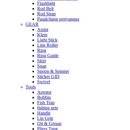
Flashlight
Rod Belt
Rod Strap
Pasak/tiang penyangga
GEAR
Assist
Klem
Light Stick
Line Roller
Ring
Ring Guide
Skirt
Snap
Spoon & Spinner
Sticker GID
Swivel
Tools
Aerotor
Bobbin
Fish Trap
fishing nets
Handle
Lip Grip
Oil & Grease
Pliers Tang