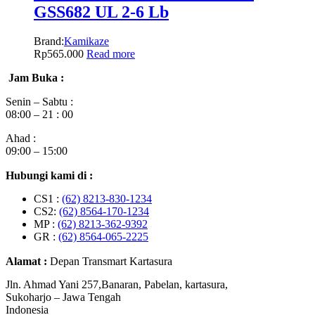
GSS682 UL 2-6 Lb
Brand:
Kamikaze
Rp
565.000
Read more
Jam Buka :
Senin – Sabtu :
08:00 – 21 : 00
Ahad :
09:00 – 15:00
Hubungi kami di :
CS1 :
(62) 8213-830-1234
CS2:
(62) 8564-170-1234
MP :
(62) 8213-362-9392
GR :
(62) 8564-065-2225
Alamat :
Depan Transmart Kartasura
Jln. Ahmad Yani 257,Banaran, Pabelan, kartasura,
Sukoharjo – Jawa Tengah
Indonesia