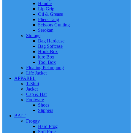
Handle
Lip Grip
Oil & Grease
Pliers Tang
Scissors Gunting
Serokan
Storage
Bag Hardcase
Bag Softcase
Hook Box
lure Box
Tool Box
Floating Pelampung
Life Jacket
APPAREL
T-Shirt
Jacket
Cap & Hat
Footware
Shoes
Slippers
BAIT
Froggy
Hard Frog
Soft Frog