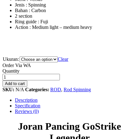
Jenis : Spinning
Bahan : Carbon
2 section
Ring guide : Fuji
Action : Medium light – medium heavy
Ukuran:
Clear
Order Via WA
Joran
Quantity
Pancing
GoStrike
Add to cart
Legender
SKU:
N/A
Categories:
ROD
,
Rod Spinning
quantity
Description
Specification
Reviews (0)
Joran Pancing GoStrike
Legender