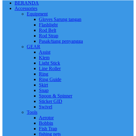
BERANDA
Accessories
Equipment
Gloves Sarung tangan
Flashlight
Rod Belt
Rod Strap
Pasak/tiang penyangga
GEAR
Assist
Klem
Light Stick
Line Roller
Ring
Ring Guide
Skirt
Snap
Spoon & Spinner
Sticker GID
Swivel
Tools
Aerotor
Bobbin
Fish Trap
fishing nets