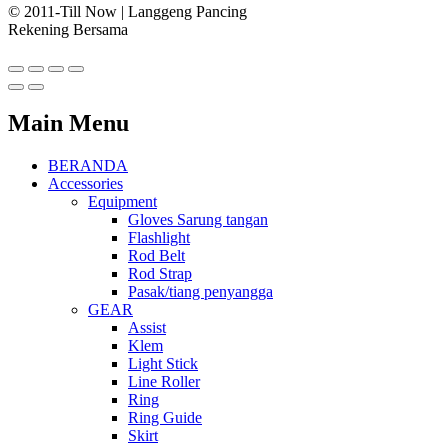
© 2011-Till Now | Langgeng Pancing
Rekening Bersama
Main Menu
BERANDA
Accessories
Equipment
Gloves Sarung tangan
Flashlight
Rod Belt
Rod Strap
Pasak/tiang penyangga
GEAR
Assist
Klem
Light Stick
Line Roller
Ring
Ring Guide
Skirt