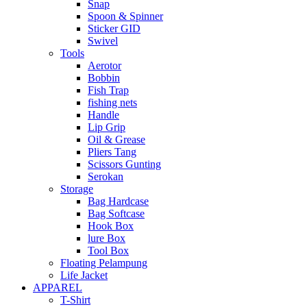
Snap
Spoon & Spinner
Sticker GID
Swivel
Tools
Aerotor
Bobbin
Fish Trap
fishing nets
Handle
Lip Grip
Oil & Grease
Pliers Tang
Scissors Gunting
Serokan
Storage
Bag Hardcase
Bag Softcase
Hook Box
lure Box
Tool Box
Floating Pelampung
Life Jacket
APPAREL
T-Shirt