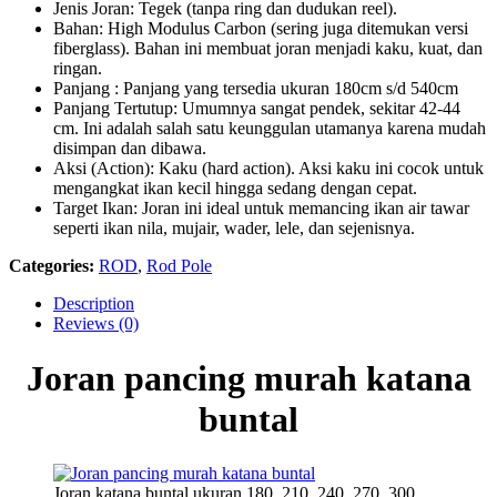
Jenis Joran: Tegek (tanpa ring dan dudukan reel).
Bahan: High Modulus Carbon (sering juga ditemukan versi
fiberglass). Bahan ini membuat joran menjadi kaku, kuat, dan
ringan.
Panjang : Panjang yang tersedia ukuran 180cm s/d 540cm
Panjang Tertutup: Umumnya sangat pendek, sekitar 42-44
cm. Ini adalah salah satu keunggulan utamanya karena mudah
disimpan dan dibawa.
Aksi (Action): Kaku (hard action). Aksi kaku ini cocok untuk
mengangkat ikan kecil hingga sedang dengan cepat.
Target Ikan: Joran ini ideal untuk memancing ikan air tawar
seperti ikan nila, mujair, wader, lele, dan sejenisnya.
Categories:
ROD
,
Rod Pole
Description
Reviews (0)
Joran pancing murah katana
buntal
Joran katana buntal ukuran 180, 210, 240, 270, 300,