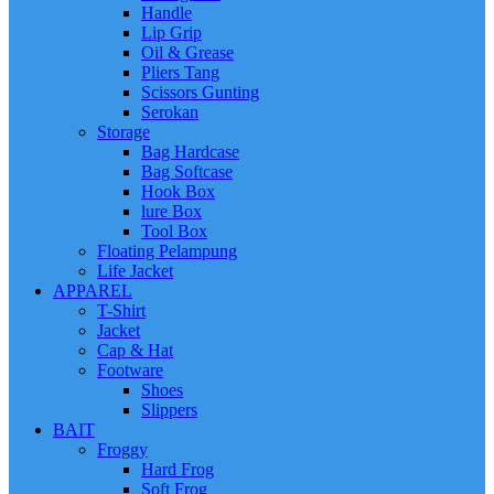
Handle
Lip Grip
Oil & Grease
Pliers Tang
Scissors Gunting
Serokan
Storage
Bag Hardcase
Bag Softcase
Hook Box
lure Box
Tool Box
Floating Pelampung
Life Jacket
APPAREL
T-Shirt
Jacket
Cap & Hat
Footware
Shoes
Slippers
BAIT
Froggy
Hard Frog
Soft Frog