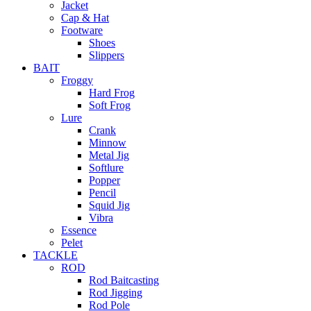
Jacket
Cap & Hat
Footware
Shoes
Slippers
BAIT
Froggy
Hard Frog
Soft Frog
Lure
Crank
Minnow
Metal Jig
Softlure
Popper
Pencil
Squid Jig
Vibra
Essence
Pelet
TACKLE
ROD
Rod Baitcasting
Rod Jigging
Rod Pole