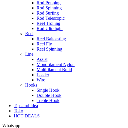
Rod Popping
Rod Spinning
Rod Surfing
Rod Telescopic
Reel Trolling
Rod Ultralight
Reel
Reel Baitcasting
Reel Fly
Reel Spinning
Line
Assist
Monofilament Nylon
Multifilament Braid
Leader
Wire
Hooks
Single Hook
Double Hook
Treble Hook
Tips and Idea
Toko
HOT DEALS
Whatsapp