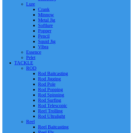
Lure
Crank
Minnow
Metal Jig
Softlure
Popper
Pencil
Squid Jig
Vibra
Essence
Pelet
TACKLE
ROD
Rod Baitcasting
Rod Jigging
Rod Pole
Rod Popping
Rod Spinning
Rod Surfing
Rod Telescopic
Reel Trolling
Rod Ultralight
Reel
Reel Baitcasting
Reel Fly