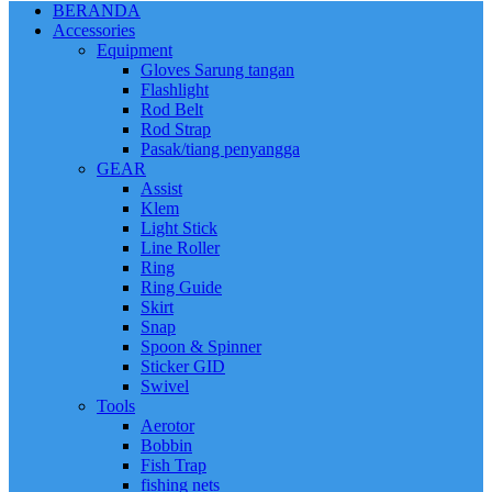
BERANDA
Accessories
Equipment
Gloves Sarung tangan
Flashlight
Rod Belt
Rod Strap
Pasak/tiang penyangga
GEAR
Assist
Klem
Light Stick
Line Roller
Ring
Ring Guide
Skirt
Snap
Spoon & Spinner
Sticker GID
Swivel
Tools
Aerotor
Bobbin
Fish Trap
fishing nets