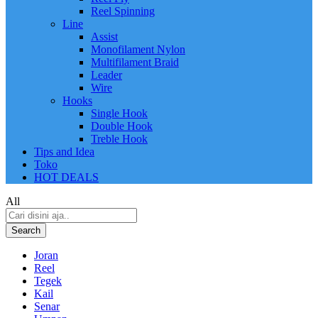
Reel Spinning
Line
Assist
Monofilament Nylon
Multifilament Braid
Leader
Wire
Hooks
Single Hook
Double Hook
Treble Hook
Tips and Idea
Toko
HOT DEALS
All
Search
Joran
Reel
Tegek
Kail
Senar