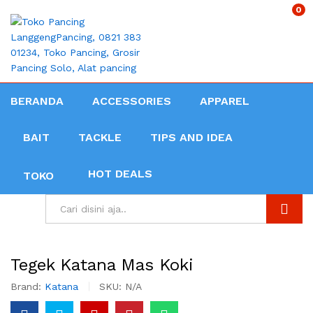
0
BERANDA
ACCESSORIES
APPAREL
BAIT
TACKLE
TIPS AND IDEA
HOT DEALS
TOKO
Search
Tegek Katana Mas Koki
Brand:
Katana
SKU:
N/A