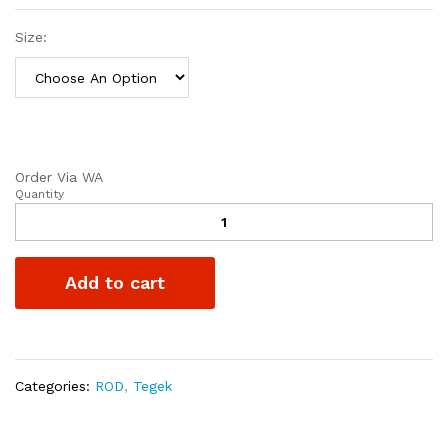
Size:
Order Via WA
Quantity
Tegek
Katana
Mas
Koki
Add to cart
quantity
Categories:
ROD
,
Tegek