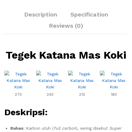
Description
Specification
Reviews (0)
Tegek Katana Mas Koki
270
240
210
180
Deskripsi:
Bahan:
Karbon utuh (
full carbon
), sering disebut
Super