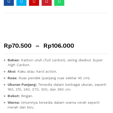
Rp
70.500
–
Rp
106.000
Bahan:
Karbon utuh (
full carbon
), sering disebut
Super
High Carbon
.
Aksi:
Kaku atau
hard action
.
Ruas:
Ruas pendek (panjang ruas sekitar 45 cm).
Ukuran Panjang:
Tersedia dalam berbagai ukuran, seperti
180, 210, 240, 270, 300, dan 360 cm.
Bobot:
Ringan.
Warna:
Umumnya tersedia dalam warna cerah seperti
merah dan biru.