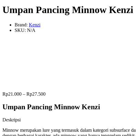
Umpan Pancing Minnow Kenzi
Brand:
Kenzi
SKU:
N/A
Rp
21.000
–
Rp
27.500
Umpan Pancing Minnow Kenzi
Deskripsi
Minnow merupakan lure yang termasuk dalam kategori subsurface dan 
dengan berbagai karakter, ada minnow yang hanya tenggelam sedikit