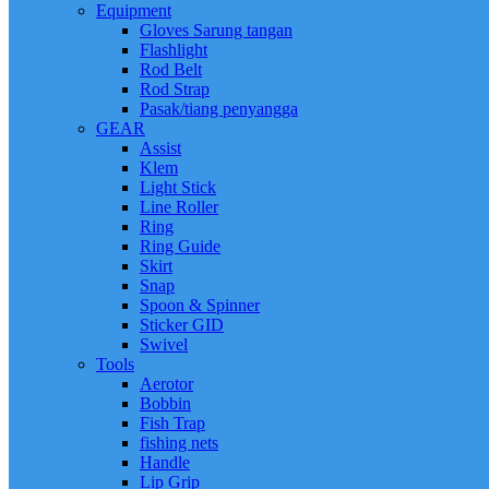
Equipment
Gloves Sarung tangan
Flashlight
Rod Belt
Rod Strap
Pasak/tiang penyangga
GEAR
Assist
Klem
Light Stick
Line Roller
Ring
Ring Guide
Skirt
Snap
Spoon & Spinner
Sticker GID
Swivel
Tools
Aerotor
Bobbin
Fish Trap
fishing nets
Handle
Lip Grip