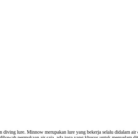
diving lure. Minnow merupakan lure yang bekerja selalu didalam air 
 dibawah permukaan air saja, ada juga yang khusus untuk menyelam d