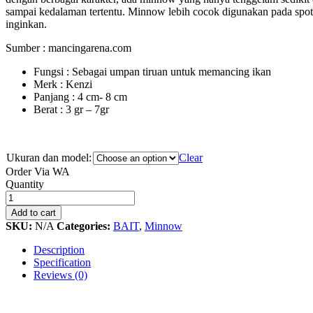
sampai kedalaman tertentu. Minnow lebih cocok digunakan pada spot y
inginkan.
Sumber : mancingarena.com
Fungsi : Sebagai umpan tiruan untuk memancing ikan
Merk : Kenzi
Panjang : 4 cm- 8 cm
Berat : 3 gr – 7gr
Ukuran dan model:
Clear
Order Via WA
Umpan
Quantity
Pancing
Minnow
Add to cart
Kenzi
SKU:
N/A
Categories:
BAIT
,
Minnow
quantity
Description
Specification
Reviews (0)