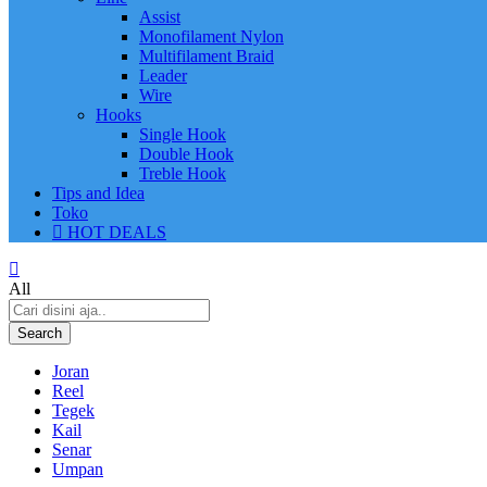
Assist
Monofilament Nylon
Multifilament Braid
Leader
Wire
Hooks
Single Hook
Double Hook
Treble Hook
Tips and Idea
Toko
HOT DEALS
All
Search
Joran
Reel
Tegek
Kail
Senar
Umpan