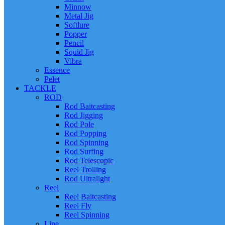
Minnow
Metal Jig
Softlure
Popper
Pencil
Squid Jig
Vibra
Essence
Pelet
TACKLE
ROD
Rod Baitcasting
Rod Jigging
Rod Pole
Rod Popping
Rod Spinning
Rod Surfing
Rod Telescopic
Reel Trolling
Rod Ultralight
Reel
Reel Baitcasting
Reel Fly
Reel Spinning
Line