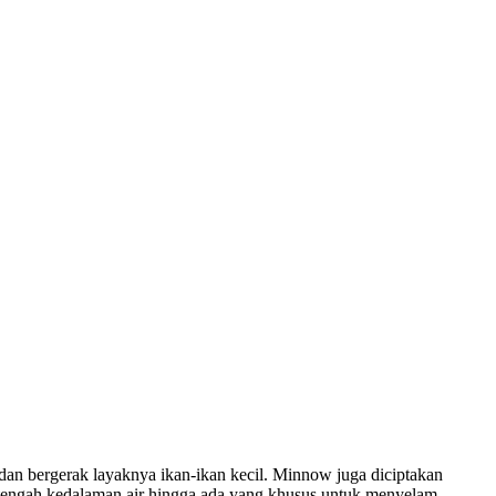
dan bergerak layaknya ikan-ikan kecil. Minnow juga diciptakan
itengah kedalaman air hingga ada yang khusus untuk menyelam