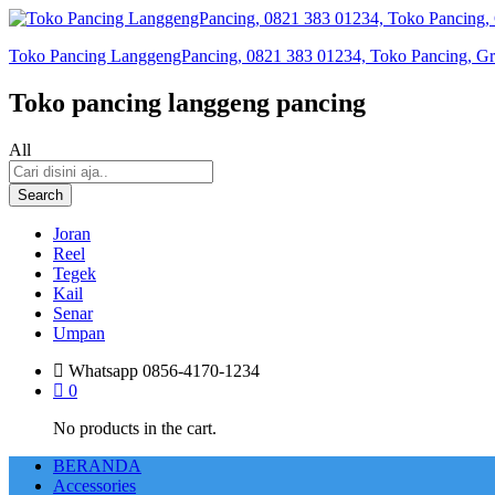
Toko Pancing LanggengPancing, 0821 383 01234, Toko Pancing, Gros
Toko pancing langgeng pancing
All
Search
Joran
Reel
Tegek
Kail
Senar
Umpan
Whatsapp
0856-4170-1234
0
No products in the cart.
BERANDA
Accessories