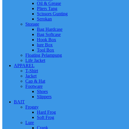
Oil & Grease
Pliers Tang
Scissors Gunting
Serokan
Storage
Bag Hardcase
Bag Softcase
Hook Box
lure Box
Tool Box
Floating Pelampung
Life Jacket
APPAREL
T-Shirt
Jacket
Cap & Hat
Footware
Shoes
Slippers
BAIT
Froggy
Hard Frog
Soft Frog
Lure
Crank