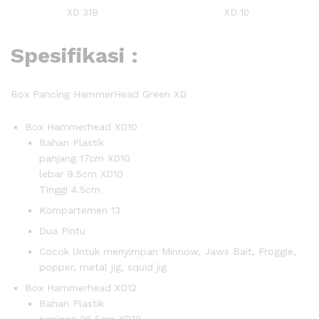
XD 31B
XD 10
Spesifikasi :
Box Pancing HammerHead Green XD
Box Hammerhead XD10
Bahan Plastik
panjang 17cm XD10
lebar 9.5cm XD10
Tinggi 4.5cm
Kompartemen 13
Dua Pintu
Cocok Untuk menyimpan Minnow, Jaws Bait, Froggie,
popper, metal jig, squid jig
Box Hammerhead XD12
Bahan Plastik
panjang 26.5cm XD10