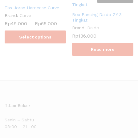
Tas Joran Hardcase Curve
Box Pancing Daido ZY 3
Brand:
Curve
Tingkat
Rp
49.000
–
Rp
65.000
Brand:
Daido
Rp
136.000
Select options
Read more
Jam Buka :
Senin – Sabtu :
08:00 – 21 : 00