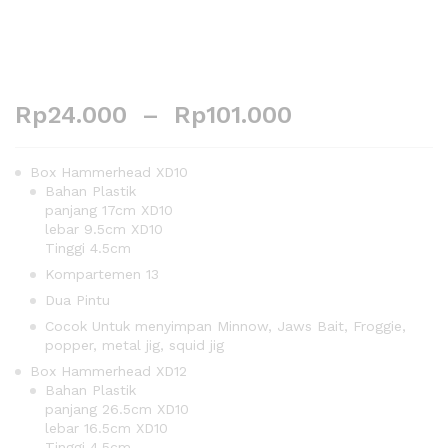
Rp
24.000
–
Rp
101.000
Box Hammerhead XD10
Bahan Plastik
panjang 17cm XD10
lebar 9.5cm XD10
Tinggi 4.5cm
Kompartemen 13
Dua Pintu
Cocok Untuk menyimpan Minnow, Jaws Bait, Froggie,
popper, metal jig, squid jig
Box Hammerhead XD12
Bahan Plastik
panjang 26.5cm XD10
lebar 16.5cm XD10
Tinggi 4.5cm