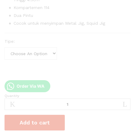
Kompartemen 114
Dua Pintu
Cocok untuk menyimpan Metal Jig, Squid Jig
Tipe:
Order Via WA
Quantity
Box
Pancing
HammerHead
Green
Add to cart
XD
quantity