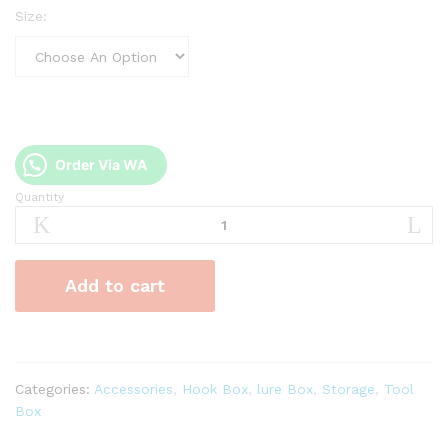
Size:
Order Via WA
Quantity
Box
Umpan
Hammerhead
quantity
Add to cart
Categories:
Accessories
,
Hook Box
,
lure Box
,
Storage
,
Tool
Box