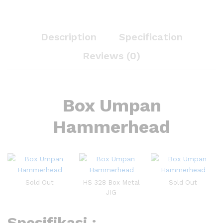
Description
Specification
Reviews (0)
Box Umpan
Hammerhead
Sold Out
HS 328 Box Metal
Sold Out
JIG
Spesifikasi :