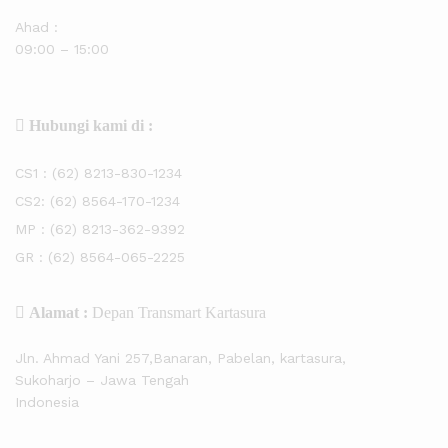
Ahad :
09:00 – 15:00
Hubungi kami di :
CS1 :
(62) 8213-830-1234
CS2:
(62) 8564-170-1234
MP :
(62) 8213-362-9392
GR :
(62) 8564-065-2225
Alamat :
Depan Transmart Kartasura
Jln. Ahmad Yani 257,Banaran, Pabelan, kartasura,
Sukoharjo – Jawa Tengah
Indonesia