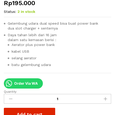
Rp
195.000
Status:
2 in stock
Gelembung udara dual speed bisa buat power bank
dua slot charger + senternya
Daya tahan lebih dari 16 jam
dalam satu kemasan berisi :
Aerator plus power bank
kabel USB
selang aerator
batu gelembung udara
Order Via WA
Quantity
Exori
Air
Pump
Battery
Add to cart