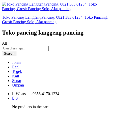
Toko Pancing LanggengPancing, 0821 383 01234, Toko Pancing,
Grosir Pancing Solo, Alat pancing
Toko pancing langgeng pancing
All
Search
Joran
Reel
Tegek
Kail
Senar
Umpan
Whatsapp
0856-4170-1234
0
No products in the cart.