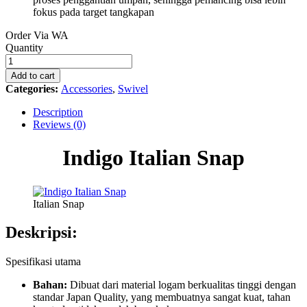
fokus pada target tangkapan
Order Via WA
Indigo
Quantity
Italian
Snap
Add to cart
quantity
Categories:
Accessories
,
Swivel
Description
Reviews (0)
Indigo Italian Snap
Italian Snap
Deskripsi:
Spesifikasi utama
Bahan:
Dibuat dari material logam berkualitas tinggi dengan
standar Japan Quality, yang membuatnya sangat kuat, tahan