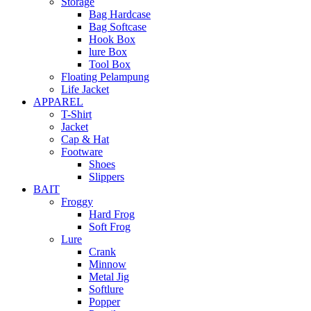
Storage
Bag Hardcase
Bag Softcase
Hook Box
lure Box
Tool Box
Floating Pelampung
Life Jacket
APPAREL
T-Shirt
Jacket
Cap & Hat
Footware
Shoes
Slippers
BAIT
Froggy
Hard Frog
Soft Frog
Lure
Crank
Minnow
Metal Jig
Softlure
Popper