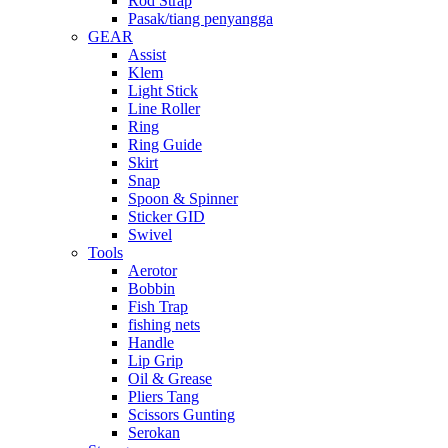
Rod Strap
Pasak/tiang penyangga
GEAR
Assist
Klem
Light Stick
Line Roller
Ring
Ring Guide
Skirt
Snap
Spoon & Spinner
Sticker GID
Swivel
Tools
Aerotor
Bobbin
Fish Trap
fishing nets
Handle
Lip Grip
Oil & Grease
Pliers Tang
Scissors Gunting
Serokan