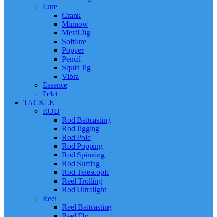
Lure
Crank
Minnow
Metal Jig
Softlure
Popper
Pencil
Squid Jig
Vibra
Essence
Pelet
TACKLE
ROD
Rod Baitcasting
Rod Jigging
Rod Pole
Rod Popping
Rod Spinning
Rod Surfing
Rod Telescopic
Reel Trolling
Rod Ultralight
Reel
Reel Baitcasting
Reel Fly