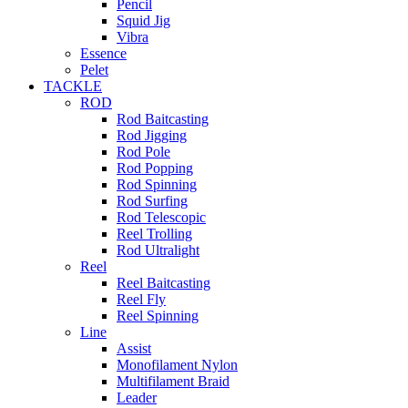
Pencil
Squid Jig
Vibra
Essence
Pelet
TACKLE
ROD
Rod Baitcasting
Rod Jigging
Rod Pole
Rod Popping
Rod Spinning
Rod Surfing
Rod Telescopic
Reel Trolling
Rod Ultralight
Reel
Reel Baitcasting
Reel Fly
Reel Spinning
Line
Assist
Monofilament Nylon
Multifilament Braid
Leader