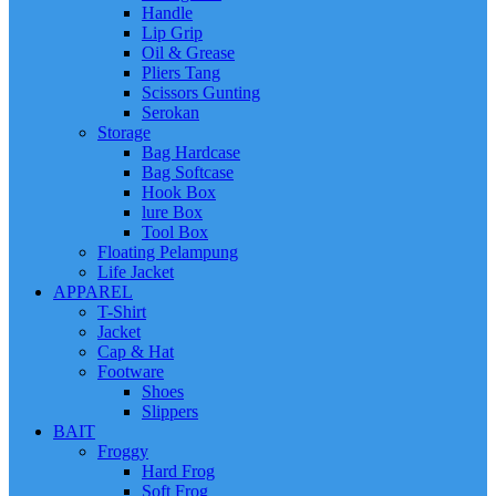
Handle
Lip Grip
Oil & Grease
Pliers Tang
Scissors Gunting
Serokan
Storage
Bag Hardcase
Bag Softcase
Hook Box
lure Box
Tool Box
Floating Pelampung
Life Jacket
APPAREL
T-Shirt
Jacket
Cap & Hat
Footware
Shoes
Slippers
BAIT
Froggy
Hard Frog
Soft Frog