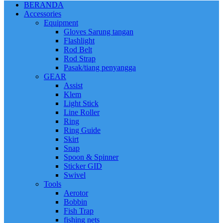
BERANDA
Accessories
Equipment
Gloves Sarung tangan
Flashlight
Rod Belt
Rod Strap
Pasak/tiang penyangga
GEAR
Assist
Klem
Light Stick
Line Roller
Ring
Ring Guide
Skirt
Snap
Spoon & Spinner
Sticker GID
Swivel
Tools
Aerotor
Bobbin
Fish Trap
fishing nets