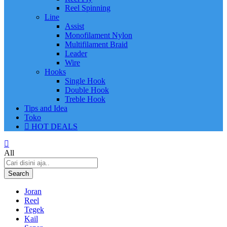
Reel Spinning
Line
Assist
Monofilament Nylon
Multifilament Braid
Leader
Wire
Hooks
Single Hook
Double Hook
Treble Hook
Tips and Idea
Toko
HOT DEALS
All
Search
Joran
Reel
Tegek
Kail