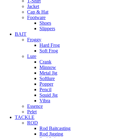
T-Shirt
Jacket
Cap & Hat
Footware
Shoes
Slippers
BAIT
Froggy
Hard Frog
Soft Frog
Lure
Crank
Minnow
Metal Jig
Softlure
Popper
Pencil
Squid Jig
Vibra
Essence
Pelet
TACKLE
ROD
Rod Baitcasting
Rod Jigging