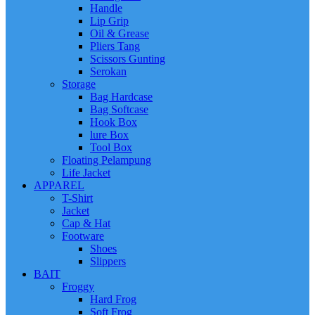
Handle
Lip Grip
Oil & Grease
Pliers Tang
Scissors Gunting
Serokan
Storage
Bag Hardcase
Bag Softcase
Hook Box
lure Box
Tool Box
Floating Pelampung
Life Jacket
APPAREL
T-Shirt
Jacket
Cap & Hat
Footware
Shoes
Slippers
BAIT
Froggy
Hard Frog
Soft Frog