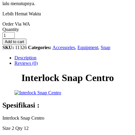
lalu menutupnya.
Lebih Hemat Waktu
Order Via WA
Interlock
Quantity
Snap
Centro
Add to cart
quantity
SKU:
11326
Categories:
Accessories
,
Equipment
,
Snap
Description
Reviews (0)
Interlock Snap Centro
Spesifikasi :
Interlock Snap Centro
Size 2 Qty 12