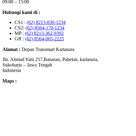
09:00 – 15:00
Hubungi kami di :
CS1 :
(62) 8213-830-1234
CS2:
(62) 8564-170-1234
MP :
(62) 8213-362-9392
GR :
(62) 8564-065-2225
Alamat :
Depan Transmart Kartasura
Jln. Ahmad Yani 257,Banaran, Pabelan, kartasura,
Sukoharjo – Jawa Tengah
Indonesia
Maps :