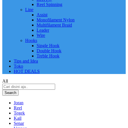
Reel Spinning
Line
Assist
Monofilament Nylon
Multifilament Braid
Leader
Wire
Hooks
Single Hook
Double Hook
Treble Hook
Tips and Idea
Toko
HOT DEALS
All
Search
Joran
Reel
Tegek
Kail
Senar