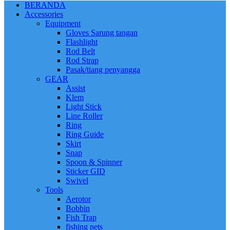
BERANDA
Accessories
Equipment
Gloves Sarung tangan
Flashlight
Rod Belt
Rod Strap
Pasak/tiang penyangga
GEAR
Assist
Klem
Light Stick
Line Roller
Ring
Ring Guide
Skirt
Snap
Spoon & Spinner
Sticker GID
Swivel
Tools
Aerotor
Bobbin
Fish Trap
fishing nets