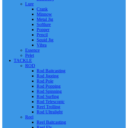
Lure
Crank
Minnow
Metal Jig
Softlure
Popper
Pencil
Squid Jig
Vibra
Essence
Pelet
TACKLE
ROD
Rod Baitcasting
Rod Jigging
Rod Pole
Rod Popping
Rod Spinning
Rod Surfing
Rod Telescopic
Reel Trolling
Rod Ultralight
Reel
Reel Baitcasting
Reel Fly