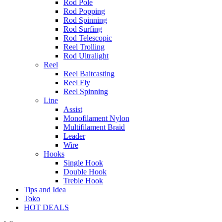
Rod Pole
Rod Popping
Rod Spinning
Rod Surfing
Rod Telescopic
Reel Trolling
Rod Ultralight
Reel
Reel Baitcasting
Reel Fly
Reel Spinning
Line
Assist
Monofilament Nylon
Multifilament Braid
Leader
Wire
Hooks
Single Hook
Double Hook
Treble Hook
Tips and Idea
Toko
HOT DEALS