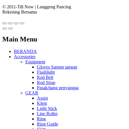
© 2011-Till Now | Langgeng Pancing
Rekening Bersama
Main Menu
BERANDA
Accessories
Equipment
Gloves Sarung tangan
Flashlight
Rod Belt
Rod Strap
Pasak/tiang penyangga
GEAR
Assist
Klem
Light Stick
Line Roller
Ring
Ring Guide