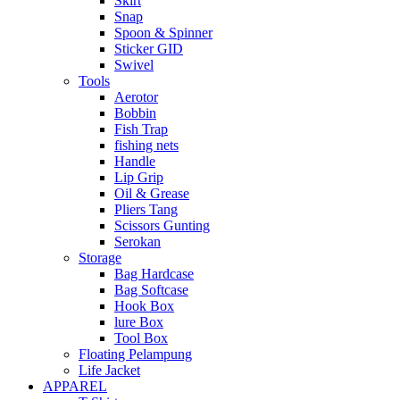
Skirt
Snap
Spoon & Spinner
Sticker GID
Swivel
Tools
Aerotor
Bobbin
Fish Trap
fishing nets
Handle
Lip Grip
Oil & Grease
Pliers Tang
Scissors Gunting
Serokan
Storage
Bag Hardcase
Bag Softcase
Hook Box
lure Box
Tool Box
Floating Pelampung
Life Jacket
APPAREL