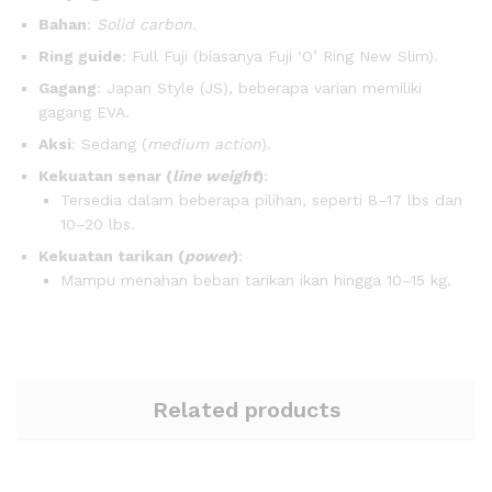
Bahan
:
Solid carbon
.
Ring guide
: Full Fuji (biasanya Fuji ‘O’ Ring New Slim).
Gagang
: Japan Style (JS), beberapa varian memiliki
gagang EVA.
Aksi
: Sedang (
medium action
).
Kekuatan senar (
line weight
)
:
Tersedia dalam beberapa pilihan, seperti 8–17 lbs dan
10–20 lbs.
Kekuatan tarikan (
power
)
:
Mampu menahan beban tarikan ikan hingga 10–15 kg.
Related products