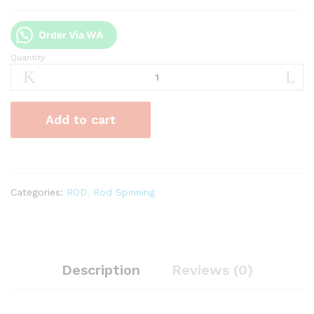
Order Via WA
Quantity
Joran
Daido
Nordiec
JS
Add to cart
180cm
quantity
Categories:
ROD
,
Rod Spinning
Description
Reviews (0)