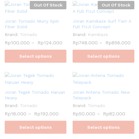
Out Of Stock
Out Of Stock
Joran Tornado Murry Spin
Joran Kamikaze Surf Tierr A
Fiber Solid
Full FUJI Concept
Brand:
Tornado
Brand:
Kamikaze
Rp
100.000
–
Rp
124.000
Rp
748.000
–
Rp
856.000
Select options
Select options
Joran Tegek Tornado Haruan
Joran Antena Tornado New
Heavy
Telepack
Brand:
Tornado
Brand:
Tornado
Rp
18.000
–
Rp
192.000
Rp
50.000
–
Rp
82.000
Select options
Select options