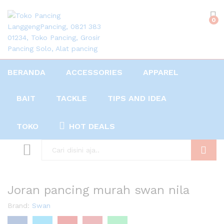
0
BERANDA
ACCESSORIES
APPAREL
BAIT
TACKLE
TIPS AND IDEA
TOKO
HOT DEALS
Search
Joran pancing murah swan nila
Brand:
Swan