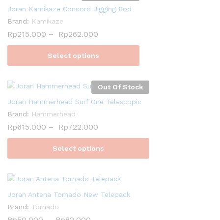
Joran Kamikaze Concord Jigging Rod
Brand:
Kamikaze
Rp
215.000
–
Rp
262.000
Select options
Out Of Stock
Joran Hammerhead Surf One Telescopic
Brand:
Hammerhead
Rp
615.000
–
Rp
722.000
Select options
Joran Antena Tornado New Telepack
Brand:
Tornado
Rp
50.000
–
Rp
82.000