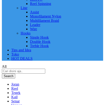
Reel Spinning
Line
Assist
Monofilament Nylon
Multifilament Braid
Leader
Wire
Hooks
Single Hook
Double Hook
Treble Hook
Tips and Idea
Toko
HOT DEALS
All
Search
Joran
Reel
Tegek
Kail
Senar