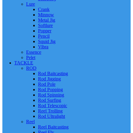
Lure
Crank
Minnow
Metal Jig
Softlure
Popper
Pencil
Squid Jig
Vibra
Essence
Pelet
TACKLE
ROD
Rod Baitcasting
Rod Jigging
Rod Pole
Rod Popping
Rod Spinning
Rod Surfing
Rod Telescopic
Reel Trolling
Rod Ultralight
Reel
Reel Baitcasting
Reel Fly