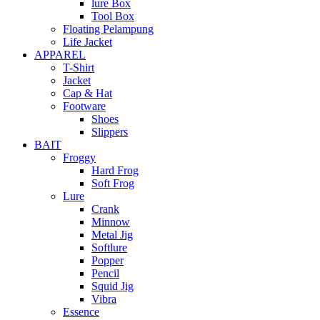
lure Box
Tool Box
Floating Pelampung
Life Jacket
APPAREL
T-Shirt
Jacket
Cap & Hat
Footware
Shoes
Slippers
BAIT
Froggy
Hard Frog
Soft Frog
Lure
Crank
Minnow
Metal Jig
Softlure
Popper
Pencil
Squid Jig
Vibra
Essence