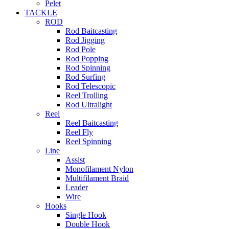
Pelet
TACKLE
ROD
Rod Baitcasting
Rod Jigging
Rod Pole
Rod Popping
Rod Spinning
Rod Surfing
Rod Telescopic
Reel Trolling
Rod Ultralight
Reel
Reel Baitcasting
Reel Fly
Reel Spinning
Line
Assist
Monofilament Nylon
Multifilament Braid
Leader
Wire
Hooks
Single Hook
Double Hook