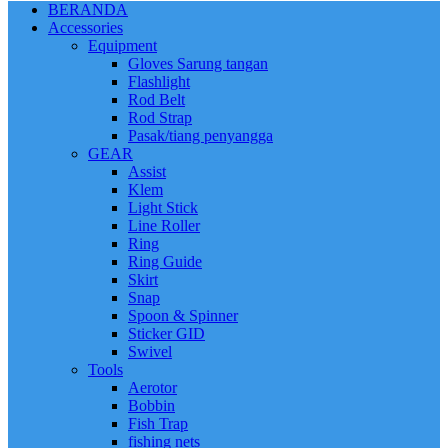
BERANDA
Accessories
Equipment
Gloves Sarung tangan
Flashlight
Rod Belt
Rod Strap
Pasak/tiang penyangga
GEAR
Assist
Klem
Light Stick
Line Roller
Ring
Ring Guide
Skirt
Snap
Spoon & Spinner
Sticker GID
Swivel
Tools
Aerotor
Bobbin
Fish Trap
fishing nets