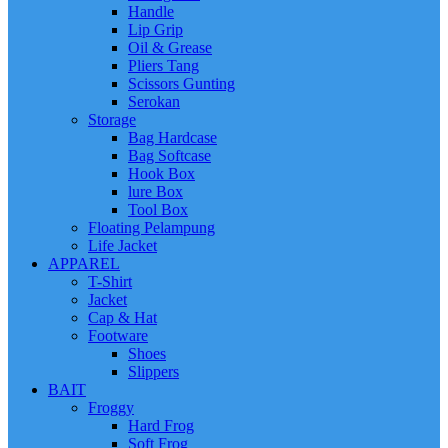
Handle
Lip Grip
Oil & Grease
Pliers Tang
Scissors Gunting
Serokan
Storage
Bag Hardcase
Bag Softcase
Hook Box
lure Box
Tool Box
Floating Pelampung
Life Jacket
APPAREL
T-Shirt
Jacket
Cap & Hat
Footware
Shoes
Slippers
BAIT
Froggy
Hard Frog
Soft Frog