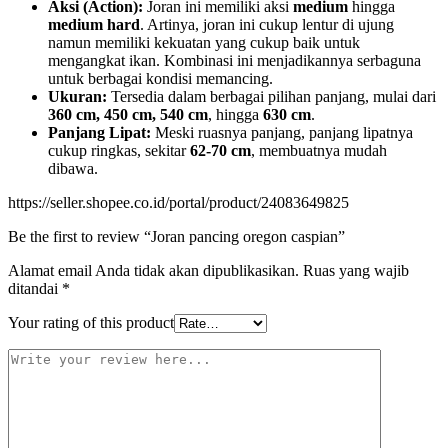
Aksi (Action):
Joran ini memiliki aksi
medium
hingga
medium hard
. Artinya, joran ini cukup lentur di ujung
namun memiliki kekuatan yang cukup baik untuk
mengangkat ikan. Kombinasi ini menjadikannya serbaguna
untuk berbagai kondisi memancing.
Ukuran:
Tersedia dalam berbagai pilihan panjang, mulai dari
360 cm, 450 cm, 540 cm
, hingga
630 cm
.
Panjang Lipat:
Meski ruasnya panjang, panjang lipatnya
cukup ringkas, sekitar
62-70 cm
, membuatnya mudah
dibawa.
https://seller.shopee.co.id/portal/product/24083649825
Be the first to review “Joran pancing oregon caspian”
Alamat email Anda tidak akan dipublikasikan.
Ruas yang wajib
ditandai
*
Your rating of this product