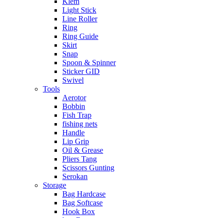
Klem
Light Stick
Line Roller
Ring
Ring Guide
Skirt
Snap
Spoon & Spinner
Sticker GID
Swivel
Tools
Aerotor
Bobbin
Fish Trap
fishing nets
Handle
Lip Grip
Oil & Grease
Pliers Tang
Scissors Gunting
Serokan
Storage
Bag Hardcase
Bag Softcase
Hook Box