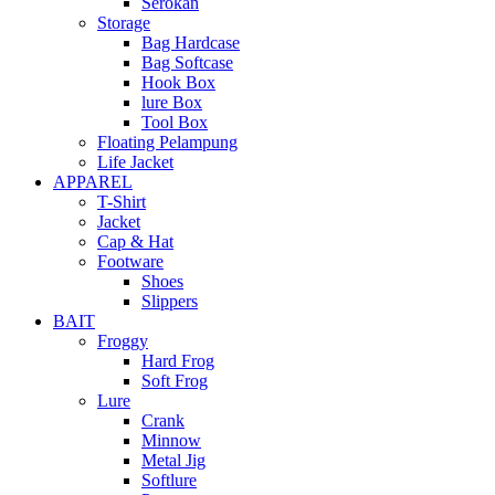
Serokan
Storage
Bag Hardcase
Bag Softcase
Hook Box
lure Box
Tool Box
Floating Pelampung
Life Jacket
APPAREL
T-Shirt
Jacket
Cap & Hat
Footware
Shoes
Slippers
BAIT
Froggy
Hard Frog
Soft Frog
Lure
Crank
Minnow
Metal Jig
Softlure