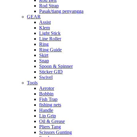
Rod Belt
Rod Strap
Pasak/tiang penyangga
GEAR
Assist
Klem
Light Stick
Line Roller
Ring
Ring Guide
Skirt
Snap
Spoon & Spinner
Sticker GID
Swivel
Tools
Aerotor
Bobbin
Fish Trap
fishing nets
Handle
Lip Grip
Oil & Grease
Pliers Tang
Scissors Gunting