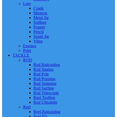
Lure
Crank
Minnow
Metal Jig
Softlure
Popper
Pencil
Squid Jig
Vibra
Essence
Pelet
TACKLE
ROD
Rod Baitcasting
Rod Jigging
Rod Pole
Rod Popping
Rod Spinning
Rod Surfing
Rod Telescopic
Reel Trolling
Rod Ultralight
Reel
Reel Baitcasting
Reel Fly