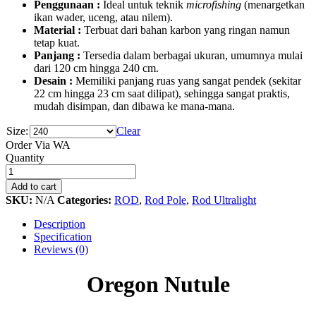
Penggunaan :
Ideal untuk teknik
microfishing
(menargetkan
ikan wader, uceng, atau nilem).
Material :
Terbuat dari bahan karbon yang ringan namun
tetap kuat.
Panjang :
Tersedia dalam berbagai ukuran, umumnya mulai
dari 120 cm hingga 240 cm.
Desain :
Memiliki panjang ruas yang sangat pendek (sekitar
22 cm hingga 23 cm saat dilipat), sehingga sangat praktis,
mudah disimpan, dan dibawa ke mana-mana.
Size:
Clear
Order Via WA
Oregon
Quantity
Nutule
180
Add to cart
quantity
SKU:
N/A
Categories:
ROD
,
Rod Pole
,
Rod Ultralight
Description
Specification
Reviews (0)
Oregon Nutule