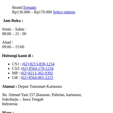
Brand:
Tornado
Rp
130.000
–
Rp
170.000
Select options
Jam Buka :
Senin – Sabtu :
08:00 – 21 : 00
Ahad :
09:00 – 15:00
Hubungi kami di :
CS1 :
(62) 8213-830-1234
CS2:
(62) 8564-170-1234
MP :
(62) 8213-362-9392
GR :
(62) 8564-065-2225
Alamat :
Depan Transmart Kartasura
Jln. Ahmad Yani 257,Banaran, Pabelan, kartasura,
Sukoharjo – Jawa Tengah
Indonesia
Maps :