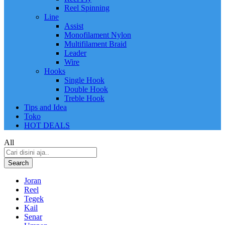
Reel Spinning
Line
Assist
Monofilament Nylon
Multifilament Braid
Leader
Wire
Hooks
Single Hook
Double Hook
Treble Hook
Tips and Idea
Toko
HOT DEALS
All
Search
Joran
Reel
Tegek
Kail
Senar