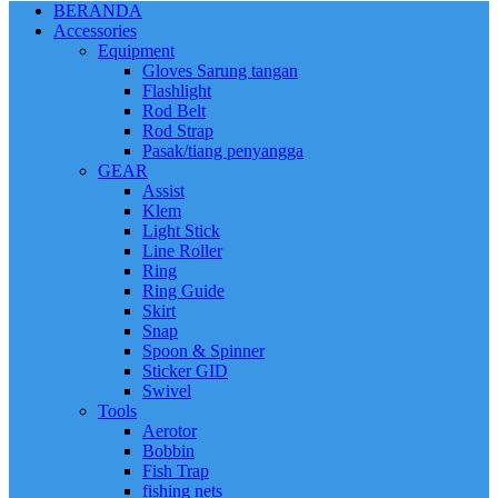
BERANDA
Accessories
Equipment
Gloves Sarung tangan
Flashlight
Rod Belt
Rod Strap
Pasak/tiang penyangga
GEAR
Assist
Klem
Light Stick
Line Roller
Ring
Ring Guide
Skirt
Snap
Spoon & Spinner
Sticker GID
Swivel
Tools
Aerotor
Bobbin
Fish Trap
fishing nets