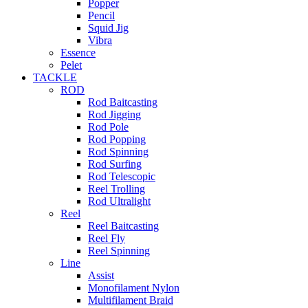
Popper
Pencil
Squid Jig
Vibra
Essence
Pelet
TACKLE
ROD
Rod Baitcasting
Rod Jigging
Rod Pole
Rod Popping
Rod Spinning
Rod Surfing
Rod Telescopic
Reel Trolling
Rod Ultralight
Reel
Reel Baitcasting
Reel Fly
Reel Spinning
Line
Assist
Monofilament Nylon
Multifilament Braid