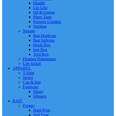
Handle
Lip Grip
Oil & Grease
Pliers Tang
Scissors Gunting
Serokan
Storage
Bag Hardcase
Bag Softcase
Hook Box
lure Box
Tool Box
Floating Pelampung
Life Jacket
APPAREL
T-Shirt
Jacket
Cap & Hat
Footware
Shoes
Slippers
BAIT
Froggy
Hard Frog
Soft Frog