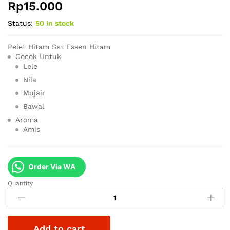
Rp
15.000
Status:
50 in stock
Pelet Hitam Set Essen Hitam
Cocok Untuk
Lele
Nila
Mujair
Bawal
Aroma
Amis
Order Via WA
Quantity
Pelet
Hitam
Set
Essen
Add to cart