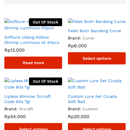
Out Of Stock
Pelet Butir Bandeng Curve
Softlure Udang Hollow
Brand:
Curve
Shrimp Luminous isi 40pcs
Rp
6.000
Rp
13.000
Select options
Read more
Out Of Stock
Lipless Minnow Orcraft
Custom Lure Set Cicada
Code 60s 7gr
Soft Bait
Brand:
Orcraft
Brand:
Custom
Rp
54.000
Rp
20.000
Select options
Select options