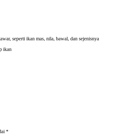
war, seperti ikan mas, nila, bawal, dan sejenisnya
p ikan
dai
*