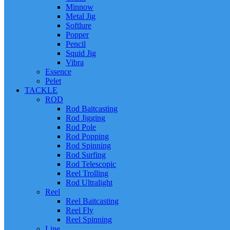
Minnow
Metal Jig
Softlure
Popper
Pencil
Squid Jig
Vibra
Essence
Pelet
TACKLE
ROD
Rod Baitcasting
Rod Jigging
Rod Pole
Rod Popping
Rod Spinning
Rod Surfing
Rod Telescopic
Reel Trolling
Rod Ultralight
Reel
Reel Baitcasting
Reel Fly
Reel Spinning
Line