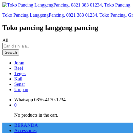
Toko Pancing LanggengPancing, 0821 383 01234, Toko Pancing, Gros
Toko pancing langgeng pancing
All
Search
Joran
Reel
Tegek
Kail
Senar
Umpan
Whatsapp
0856-4170-1234
0
No products in the cart.
BERANDA
Accessories