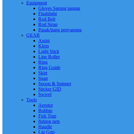
Equipment
Gloves Sarung tangan
Flashlight
Rod Belt
Rod Strap
Pasak/tiang penyangga
GEAR
Assist
Klem
Light Stick
Line Roller
Ring
Ring Guide
Skirt
Snap
Spoon & Spinner
Sticker GID
Swivel
Tools
Aerotor
Bobbin
Fish Trap
fishing nets
Handle
Lip Grip