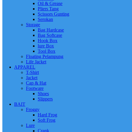
Oil & Grease
Pliers Tang
Scissors Gunting
Serokan
Storage
Bag Hardcase
Bag Softcase
Hook Box
lure Box
Tool Box
Floating Pelampung
Life Jacket
APPAREL
T-Shirt
Jacket
Cap & Hat
Footware
Shoes
Slippers
BAIT
Froggy
Hard Frog
Soft Frog
Lure
Crank