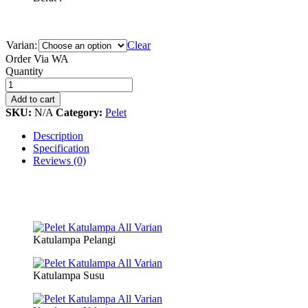
Varian:
Clear
Order Via WA
Pelet
Quantity
Katulampa
All
Add to cart
Varian
SKU:
N/A
Category:
Pelet
quantity
Description
Specification
Reviews (0)
Katulampa Pelangi
Katulampa Susu