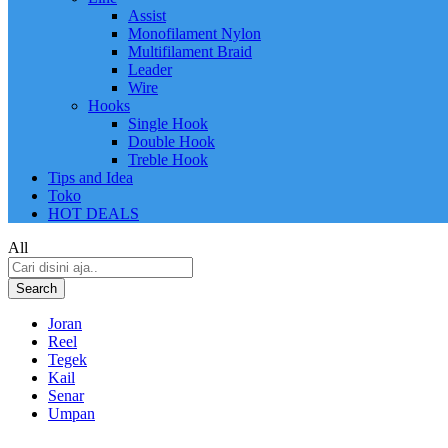
Assist
Monofilament Nylon
Multifilament Braid
Leader
Wire
Hooks
Single Hook
Double Hook
Treble Hook
Tips and Idea
Toko
HOT DEALS
All
Search
Joran
Reel
Tegek
Kail
Senar
Umpan