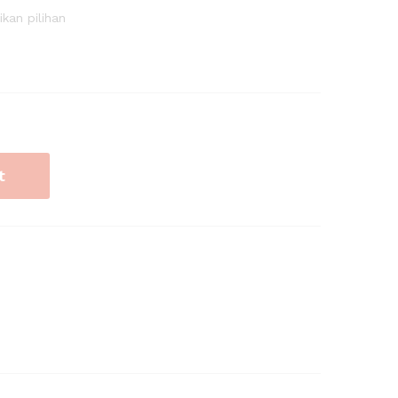
kan pilihan
t