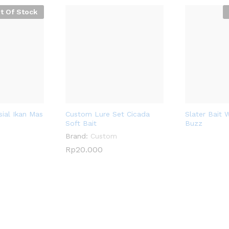
t Of Stock
ial Ikan Mas
Custom Lure Set Cicada
Slater Bait 
Soft Bait
Buzz
Brand:
Custom
Rp
Rp
20.000
20.000