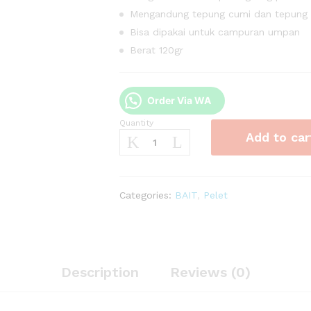
Mengandung tepung cumi dan tepung i
Bisa dipakai untuk campuran umpan
Berat 120gr
Order Via WA
Quantity
Umpan
Add to car
Pelet
Stella
Hijau
Bio
Categories:
BAIT
,
Pelet
3
quantity
Description
Reviews (0)