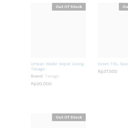
Out Of Stock
Ou
Umpan Wader Sepat Uceng
Essen TBL Spes
Tanago
Rp
Rp
37.500
37.500
Brand:
Tanago
Rp
Rp
20.000
20.000
Out Of Stock