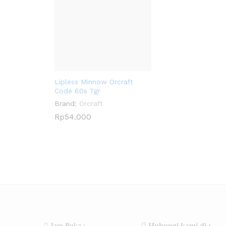
Lipless Minnow Orcraft
Code 60s 7gr
Brand:
Orcraft
Rp
Rp
54.000
54.000
Hubungi kami di :
Jam Buka :