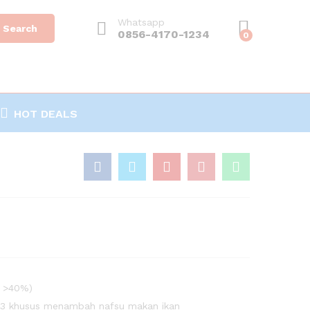
Whatsapp
Search
0856-4170-1234
0
HOT DEALS
n >40%)
3 khusus menambah nafsu makan ikan