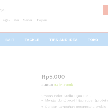
Tegek
Kail
Senar
Umpan
BAIT
TACKLE
TIPS AND IDEA
TOKO
Rp
5.000
Status:
53 in stock
Umpan Pelet Stella Hijau Bio 3
Mengandung pelet hijau super (protei
Dengan tambahan perangsang probio-