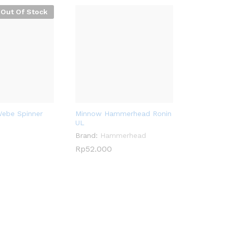
Out Of Stock
Webe Spinner
Minnow Hammerhead Ronin
UL
Brand:
Hammerhead
Rp
Rp
52.000
52.000