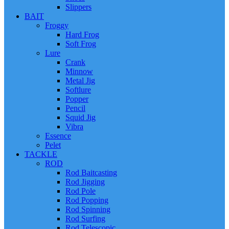
Slippers
BAIT
Froggy
Hard Frog
Soft Frog
Lure
Crank
Minnow
Metal Jig
Softlure
Popper
Pencil
Squid Jig
Vibra
Essence
Pelet
TACKLE
ROD
Rod Baitcasting
Rod Jigging
Rod Pole
Rod Popping
Rod Spinning
Rod Surfing
Rod Telescopic