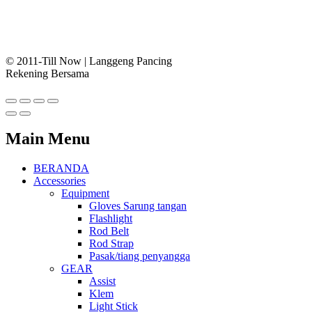
© 2011-Till Now | Langgeng Pancing
Rekening Bersama
Main Menu
BERANDA
Accessories
Equipment
Gloves Sarung tangan
Flashlight
Rod Belt
Rod Strap
Pasak/tiang penyangga
GEAR
Assist
Klem
Light Stick