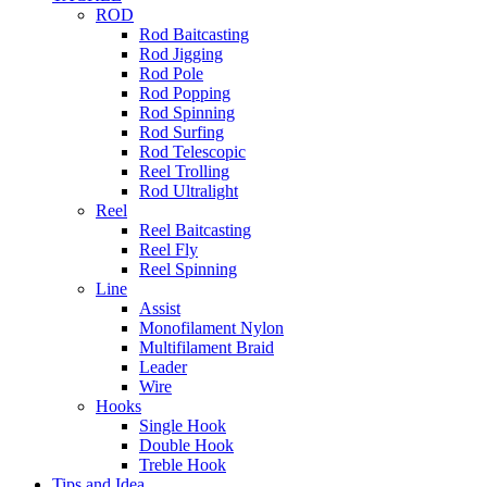
ROD
Rod Baitcasting
Rod Jigging
Rod Pole
Rod Popping
Rod Spinning
Rod Surfing
Rod Telescopic
Reel Trolling
Rod Ultralight
Reel
Reel Baitcasting
Reel Fly
Reel Spinning
Line
Assist
Monofilament Nylon
Multifilament Braid
Leader
Wire
Hooks
Single Hook
Double Hook
Treble Hook
Tips and Idea