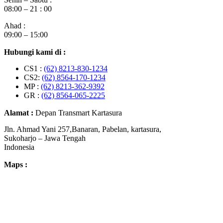
08:00 – 21 : 00
Ahad :
09:00 – 15:00
Hubungi kami di :
CS1 :
(62) 8213-830-1234
CS2:
(62) 8564-170-1234
MP :
(62) 8213-362-9392
GR :
(62) 8564-065-2225
Alamat :
Depan Transmart Kartasura
Jln. Ahmad Yani 257,Banaran, Pabelan, kartasura,
Sukoharjo – Jawa Tengah
Indonesia
Maps :