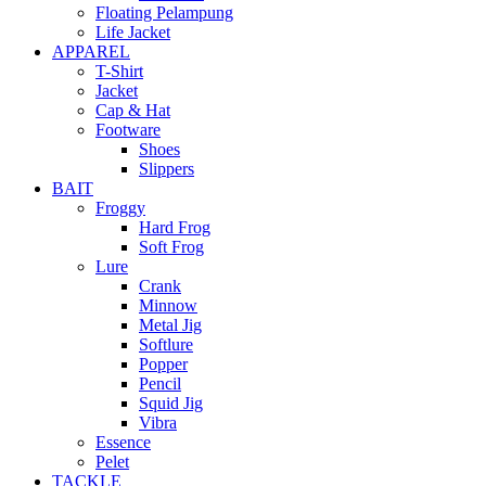
Floating Pelampung
Life Jacket
APPAREL
T-Shirt
Jacket
Cap & Hat
Footware
Shoes
Slippers
BAIT
Froggy
Hard Frog
Soft Frog
Lure
Crank
Minnow
Metal Jig
Softlure
Popper
Pencil
Squid Jig
Vibra
Essence
Pelet
TACKLE