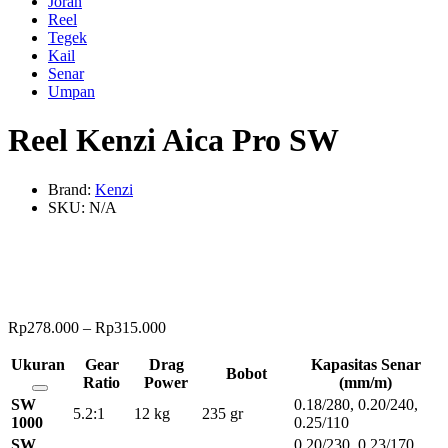
Joran
Reel
Tegek
Kail
Senar
Umpan
Reel Kenzi Aica Pro SW
Brand:
Kenzi
SKU:
N/A
Rp
278.000
–
Rp
315.000
Ukuran
Gear
Drag
Kapasitas Senar
Bobot
Ratio
Power
(mm/m)
SW
0.18/280, 0.20/240,
5.2:1
12 kg
235 gr
1000
0.25/110
SW
0.20/230, 0.23/170,