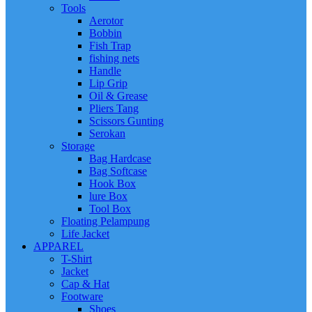
Tools
Aerotor
Bobbin
Fish Trap
fishing nets
Handle
Lip Grip
Oil & Grease
Pliers Tang
Scissors Gunting
Serokan
Storage
Bag Hardcase
Bag Softcase
Hook Box
lure Box
Tool Box
Floating Pelampung
Life Jacket
APPAREL
T-Shirt
Jacket
Cap & Hat
Footware
Shoes