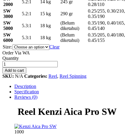
5.2:1
14 kg
245 gr
2000
0.28/110
SW
0.25/255, 0.30/210,
5.2:1
15 kg
290 gr
3000
0.35/190
SW
(Belum
0.35/190, 0.40/165,
5.3:1
18 kg
5000
diketahui)
0.45/140
SW
(Belum
0.35/205, 0.40/180,
5.3:1
18 kg
6000
diketahui)
0.45/155
Size:
Clear
Order Via WA
Reel
Quantity
Kenzi
Aica
Add to cart
Pro
SKU:
N/A
Categories:
Reel
,
Reel Spinning
SW
quantity
Description
Specification
Reviews (0)
Reel Kenzi Aica Pro SW
1000