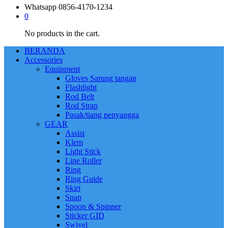
Whatsapp
0856-4170-1234
0
No products in the cart.
BERANDA
Accessories
Equipment
Gloves Sarung tangan
Flashlight
Rod Belt
Rod Strap
Pasak/tiang penyangga
GEAR
Assist
Klem
Light Stick
Line Roller
Ring
Ring Guide
Skirt
Snap
Spoon & Spinner
Sticker GID
Swivel