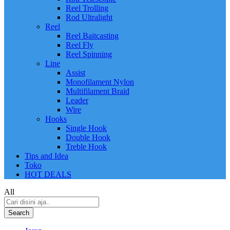
Reel Trolling
Rod Ultralight
Reel
Reel Baitcasting
Reel Fly
Reel Spinning
Line
Assist
Monofilament Nylon
Multifilament Braid
Leader
Wire
Hooks
Single Hook
Double Hook
Treble Hook
Tips and Idea
Toko
HOT DEALS
All
Search