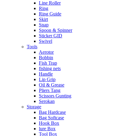
Line Roller
Ring
Ring Guide
Skirt
Snap
Spoon & Spinner
Sticker GID
Swivel
Tools
Aerotor
Bobbin
Fish Trap
fishing nets
Handle
Lip Grip
Oil & Grease
Pliers Tang
Scissors Gunting
Serokan
Storage
Bag Hardcase
Bag Softcase
Hook Box
lure Box
Tool Box