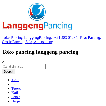
Toko Pancing LanggengPancing, 0821 383 01234, Toko Pancing,
Grosir Pancing Solo, Alat pancing
Toko pancing langgeng pancing
All
Search
Joran
Reel
Tegek
Kail
Senar
Umpan