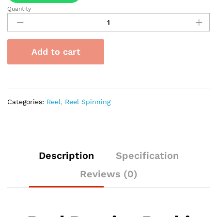
Quantity
Reel
Pancing
Ryobi
Maturity
Add to cart
quantity
Categories:
Reel
,
Reel Spinning
Description
Specification
Reviews (0)