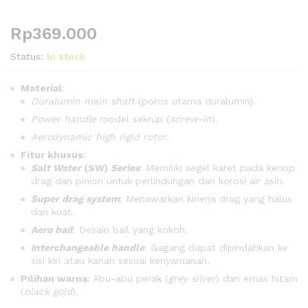
Rp
369.000
Status:
In stock
Material
:
Duralumin main shaft
(poros utama duralumin).
Power handle
model sekrup (
screw-in
).
Aerodynamic high rigid rotor
.
Fitur khusus
:
Salt Water
(SW)
Series
: Memiliki segel karet pada kenop
drag dan pinion untuk perlindungan dari korosi air asin.
Super drag system
: Menawarkan kinerja drag yang halus
dan kuat.
Aero bail
: Desain bail yang kokoh.
Interchangeable handle
: Gagang dapat dipindahkan ke
sisi kiri atau kanan sesuai kenyamanan.
Pilihan warna
: Abu-abu perak (
grey silver
) dan emas hitam
(
black gold
).