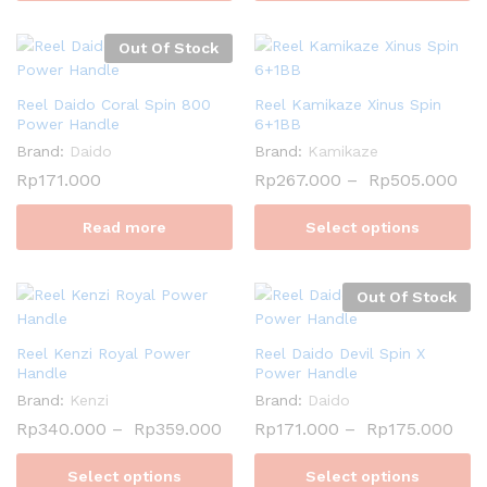
Out Of Stock
Reel Daido Coral Spin 800
Reel Kamikaze Xinus Spin
Power Handle
6+1BB
Brand:
Daido
Brand:
Kamikaze
Rp
171.000
Rp
267.000
–
Rp
505.000
Read more
Select options
Out Of Stock
Reel Kenzi Royal Power
Reel Daido Devil Spin X
Handle
Power Handle
Brand:
Kenzi
Brand:
Daido
Rp
340.000
–
Rp
359.000
Rp
171.000
–
Rp
175.000
Select options
Select options