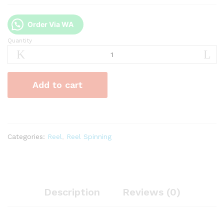
Order Via WA
Quantity
Reel
Spinning
Maguro
Barra
Add to cart
SW
800
quantity
Categories:
Reel
,
Reel Spinning
Description
Reviews (0)