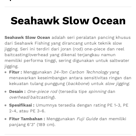
Seahawk Slow Ocean
Seahawk Slow Ocean
adalah seri peralatan pancing khusus
dari Seahawk Fishing yang dirancang untuk teknik slow
jigging. Seri ini terdiri dari joran (rod) one-piece dan reel
baitcasting/overhead yang dikenal terjangkau namun
memiliki performa tinggi, sering digunakan untuk saltwater
jigging.
Fitur :
Menggunakan
24-Ton Carbon Technology
yang
menawarkan keseimbangan antara sensitivitas ringan dan
kekuatan tulang punggung (
backbone
) untuk
slow jigging
.
Desain :
One-piece rod
(tersedia tipe
spinning
dan
overhead
/
baitcasting
).
Spesifikasi :
Umumnya tersedia dengan rating PE 1-3, PE
2-4, atau PE 3-6.
Fitur Tambahan :
Menggunakan
Fuji Guide
dan memiliki
panjang 6’3″ (189 cm).