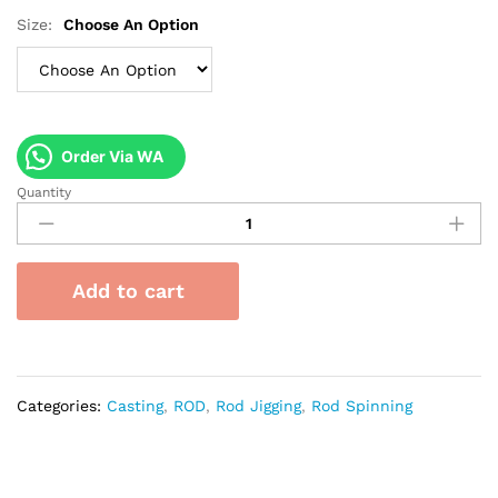
Size:
Choose An Option
Order Via WA
Quantity
Seahawk
Slow
Ocean
quantity
Add to cart
Categories:
Casting
,
ROD
,
Rod Jigging
,
Rod Spinning