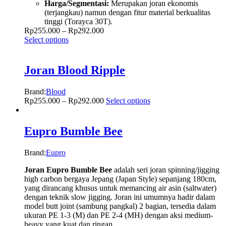
Harga/Segmentasi:
Merupakan joran ekonomis
(terjangkau) namun dengan fitur material berkualitas
tinggi (Torayca 30T).
Rp
255.000
–
Rp
292.000
Select options
Joran Blood Ripple
Brand:
Blood
Rp
255.000
–
Rp
292.000
Select options
Eupro Bumble Bee
Brand:
Eupro
Joran Eupro Bumble Bee
adalah seri joran spinning/jigging
high carbon bergaya Jepang (Japan Style) sepanjang 180cm,
yang dirancang khusus untuk memancing air asin (saltwater)
dengan teknik slow jigging. Joran ini umumnya hadir dalam
model butt joint (sambung pangkal) 2 bagian, tersedia dalam
ukuran PE 1-3 (M) dan PE 2-4 (MH) dengan aksi medium-
heavy yang kuat dan ringan.