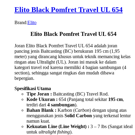
Elito Black Pomfret Travel UL 654
Brand:
Elito
Elito Black Pomfret Travel UL 654
Joran Elito Black Pomfret Travel UL 654 adalah joran
pancing jenis Baitcasting (BC) berukuran 195 cm (1,95
meter) yang dirancang khusus untuk teknik memancing kelas
ringan atau Ultralight (UL). Joran ini masuk ke dalam
kategori travel rod karena memiliki 4 bagian sambungan (4
section), sehingga sangat ringkas dan mudah dibawa
bepergian.
Spesifikasi Utama
Tipe Joran :
Baitcasting (BC) Travel Rod.
Kode Ukuran :
654 (Panjang total sekitar
195 cm
,
terdiri dari
4 sambungan
).
Bahan Blank :
Karbon (
Carbon
) dengan ujung atas
menggunakan jenis
Solid Carbon
yang terkenal lentur
namun kuat.
Kekuatan Line (Line Weight) :
3 – 7 lbs (Sangat ideal
untuk
ultralight fishing
).