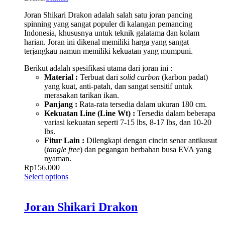
Joran Shikari Drakon adalah salah satu joran pancing
spinning yang sangat populer di kalangan pemancing
Indonesia, khususnya untuk teknik galatama dan kolam
harian. Joran ini dikenal memiliki harga yang sangat
terjangkau namun memiliki kekuatan yang mumpuni.
Berikut adalah spesifikasi utama dari joran ini :
Material :
Terbuat dari
solid carbon
(karbon padat)
yang kuat, anti-patah, dan sangat sensitif untuk
merasakan tarikan ikan.
Panjang :
Rata-rata tersedia dalam ukuran 180 cm.
Kekuatan Line (Line Wt) :
Tersedia dalam beberapa
variasi kekuatan seperti 7-15 lbs, 8-17 lbs, dan 10-20
lbs.
Fitur Lain :
Dilengkapi dengan cincin senar antikusut
(
tangle free
) dan pegangan berbahan busa EVA yang
nyaman.
Rp
156.000
Select options
Joran Shikari Drakon