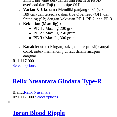
Slim Oing yang berkualitas dan
real seat
PPSD
overhead dari Fuji
(untuk tipe OH).
Varian & Ukuran :
Memiliki panjang 6’3″ (sekitar
189 cm) dan tersedia dalam tipe Overhead (OH) dan
Spinning (SP) dengan kekuatan PE 1, PE 2, dan PE 3.
Kekuatan (Max Jig) :
PE 1 :
Max Jig 200 gram.
PE 2 :
Max Jig 250 gram.
PE 3 :
Max Jig 300 gram.
Karakteristik :
Ringan, kaku, dan responsif, sangat
cocok untuk memancing di laut dalam maupun
dangkal.
Rp
1.117.000
Select options
Relix Nusantara Gindara Type-R
Brand:
Relix Nusantara
Rp
1.117.000
Select options
Joran Blood Ripple