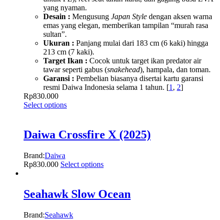
yang nyaman.
Desain :
Mengusung
Japan Style
dengan aksen warna
emas yang elegan, memberikan tampilan “murah rasa
sultan”.
Ukuran :
Panjang mulai dari 183 cm (6 kaki) hingga
213 cm (7 kaki).
Target Ikan :
Cocok untuk target ikan predator air
tawar seperti gabus (
snakehead
), hampala, dan toman.
Garansi :
Pembelian biasanya disertai kartu garansi
resmi Daiwa Indonesia selama 1 tahun.
[
1
,
2
]
Rp
830.000
Select options
Daiwa Crossfire X (2025)
Brand:
Daiwa
Rp
830.000
Select options
Seahawk Slow Ocean
Brand:
Seahawk