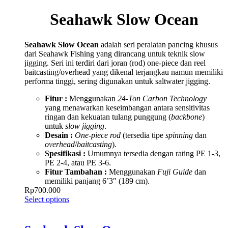
Seahawk Slow Ocean
Seahawk Slow Ocean
adalah seri peralatan pancing khusus
dari Seahawk Fishing yang dirancang untuk teknik slow
jigging. Seri ini terdiri dari joran (rod) one-piece dan reel
baitcasting/overhead yang dikenal terjangkau namun memiliki
performa tinggi, sering digunakan untuk saltwater jigging.
Fitur :
Menggunakan
24-Ton Carbon Technology
yang menawarkan keseimbangan antara sensitivitas
ringan dan kekuatan tulang punggung (
backbone
)
untuk
slow jigging
.
Desain :
One-piece rod
(tersedia tipe
spinning
dan
overhead
/
baitcasting
).
Spesifikasi :
Umumnya tersedia dengan rating PE 1-3,
PE 2-4, atau PE 3-6.
Fitur Tambahan :
Menggunakan
Fuji Guide
dan
memiliki panjang 6’3″ (189 cm).
Rp
700.000
Select options