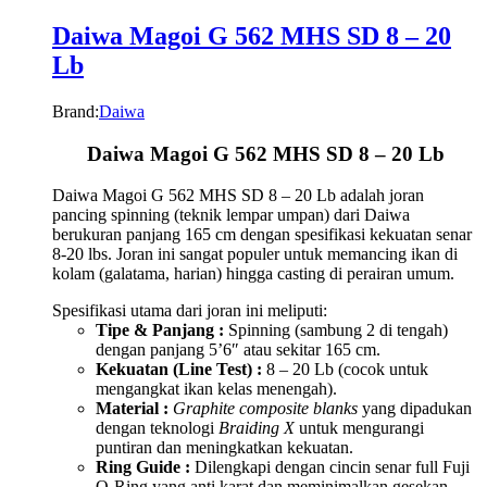
Daiwa Magoi G 562 MHS SD 8 – 20
Lb
Brand:
Daiwa
Daiwa Magoi G 562 MHS SD 8 – 20 Lb
Daiwa Magoi G 562 MHS SD 8 – 20 Lb adalah joran
pancing spinning (teknik lempar umpan) dari Daiwa
berukuran panjang 165 cm dengan spesifikasi kekuatan senar
8-20 lbs. Joran ini sangat populer untuk memancing ikan di
kolam (galatama, harian) hingga casting di perairan umum.
Spesifikasi utama dari joran ini meliputi:
Tipe & Panjang :
Spinning (sambung 2 di tengah)
dengan panjang 5’6″ atau sekitar 165 cm.
Kekuatan (Line Test) :
8 – 20 Lb (cocok untuk
mengangkat ikan kelas menengah).
Material :
Graphite composite blanks
yang dipadukan
dengan teknologi
Braiding X
untuk mengurangi
puntiran dan meningkatkan kekuatan.
Ring Guide :
Dilengkapi dengan cincin senar full Fuji
O-Ring yang anti karat dan meminimalkan gesekan.