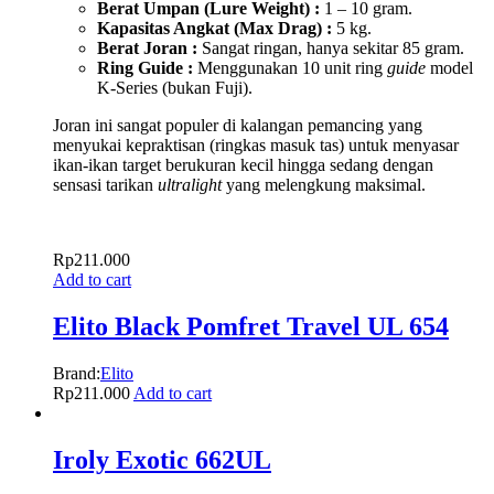
Berat Umpan (Lure Weight) :
1 – 10 gram.
Kapasitas Angkat (Max Drag) :
5 kg.
Berat Joran :
Sangat ringan, hanya sekitar 85 gram.
Ring Guide :
Menggunakan 10 unit ring
guide
model
K-Series (bukan Fuji).
Joran ini sangat populer di kalangan pemancing yang
menyukai kepraktisan (ringkas masuk tas) untuk menyasar
ikan-ikan target berukuran kecil hingga sedang dengan
sensasi tarikan
ultralight
yang melengkung maksimal.
Rp
211.000
Add to cart
Elito Black Pomfret Travel UL 654
Brand:
Elito
Rp
211.000
Add to cart
Iroly Exotic 662UL