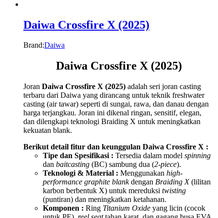
Daiwa Crossfire X (2025)
Brand:
Daiwa
Daiwa Crossfire X (2025)
Joran
Daiwa Crossfire X (2025)
adalah seri joran casting
terbaru dari Daiwa yang dirancang untuk teknik freshwater
casting (air tawar) seperti di sungai, rawa, dan danau dengan
harga terjangkau. Joran ini dikenal ringan, sensitif, elegan,
dan dilengkapi teknologi Braiding X untuk meningkatkan
kekuatan blank.
Berikut detail fitur dan keunggulan Daiwa Crossfire X :
Tipe dan Spesifikasi :
Tersedia dalam model
spinning
dan
baitcasting
(BC) sambung dua (
2-piece
).
Teknologi & Material :
Menggunakan
high-
performance graphite blank
dengan
Braiding X
(lilitan
karbon berbentuk X) untuk mereduksi
twisting
(puntiran) dan meningkatkan ketahanan.
Komponen :
Ring
Titanium Oxide
yang licin (cocok
untuk PE),
reel seat
tahan karat, dan gagang busa EVA