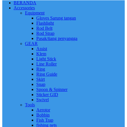
BERANDA
Accessories
Equipment
Gloves Sarung tangan
Flashlight
Rod Belt
Rod Strap
Pasak/tiang penyangga
GEAR
Assist
Klem
Light Stick
Line Roller
Ring
Ring Guide
Skirt
Snap
Spoon & Spinner
Sticker GID
Swivel
Tools
Aerotor
Bobbin
Fish Trap
fishing nets