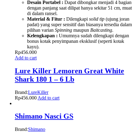
Desain Portabel :
Dapat dibongkar menjadi 4 bagian
dengan panjang saat dilipat hanya sekitar 51 cm, muat
di dalam ransel.
Material & Fitur :
Dilengkapi
solid tip
(ujung joran
padat) yang super sensitif dan biasanya tersedia dalam
pilihan varian
Spinning
maupun
Baitcasting
.
Kelengkapan :
Umumnya sudah dilengkapi dengan
bonus kotak penyimpanan eksklusif (seperti kotak
kayu).
Rp
456.000
Add to cart
Lure Killer Lemoren Great White
Shark 180 1 – 6 Lb
Brand:
LureKiller
Rp
456.000
Add to cart
Shimano Nasci GS
Brand:
Shimano