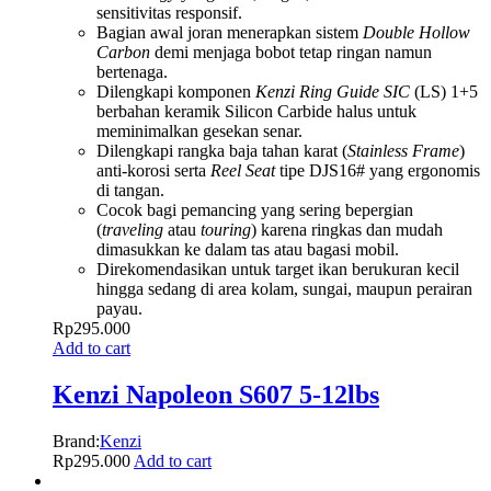
sensitivitas responsif.
Bagian awal joran menerapkan sistem
Double Hollow
Carbon
demi menjaga bobot tetap ringan namun
bertenaga.
Dilengkapi komponen
Kenzi Ring Guide SIC
(LS) 1+5
berbahan keramik Silicon Carbide halus untuk
meminimalkan gesekan senar.
Dilengkapi rangka baja tahan karat (
Stainless Frame
)
anti-korosi serta
Reel Seat
tipe DJS16# yang ergonomis
di tangan.
Cocok bagi pemancing yang sering bepergian
(
traveling
atau
touring
) karena ringkas dan mudah
dimasukkan ke dalam tas atau bagasi mobil.
Direkomendasikan untuk target ikan berukuran kecil
hingga sedang di area kolam, sungai, maupun perairan
payau.
Rp
295.000
Add to cart
Kenzi Napoleon S607 5-12lbs
Brand:
Kenzi
Rp
295.000
Add to cart