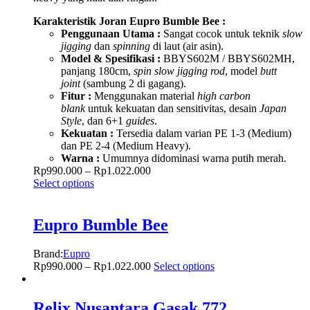
Karakteristik Joran Eupro Bumble Bee :
Penggunaan Utama :
Sangat cocok untuk teknik
slow
jigging
dan
spinning
di laut (air asin).
Model & Spesifikasi :
BBYS602M / BBYS602MH,
panjang 180cm,
spin slow jigging rod
, model
butt
joint
(sambung 2 di gagang).
Fitur :
Menggunakan material
high carbon
blank
untuk kekuatan dan sensitivitas, desain
Japan
Style
, dan 6+1
guides
.
Kekuatan :
Tersedia dalam varian PE 1-3 (Medium)
dan PE 2-4 (Medium Heavy).
Warna :
Umumnya didominasi warna putih merah.
Rp
990.000
–
Rp
1.022.000
Select options
Eupro Bumble Bee
Brand:
Eupro
Rp
990.000
–
Rp
1.022.000
Select options
Relix Nusantara Gasak 772