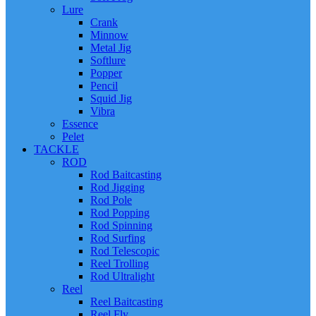
Lure
Crank
Minnow
Metal Jig
Softlure
Popper
Pencil
Squid Jig
Vibra
Essence
Pelet
TACKLE
ROD
Rod Baitcasting
Rod Jigging
Rod Pole
Rod Popping
Rod Spinning
Rod Surfing
Rod Telescopic
Reel Trolling
Rod Ultralight
Reel
Reel Baitcasting
Reel Fly