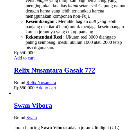
versi
budget
yang ditujukan bagi pemancing yang
menginginkan kualitas
blank
setara seri Capung namun
dengan harga yang lebih terjangkau karena
menggunakan komponen non-Fuji.
Keseimbangan
: Memiliki bagian
butt
yang lebih
panjang (sekitar 41 cm) untuk menjaga keseimbangan
karena jorannya yang cukup panjang.
Rekomendasi Reel
: Ukuran reel 3000 dianggap
paling seimbang, meski ukuran 1000 atau 2000 tetap
bisa digunakan.
Rp
550.000
Add to cart
Relix Nusantara Gasak 772
Brand:
Relix Nusantara
Rp
550.000
Add to cart
Swan Vibora
Brand:
Swan
Joran Pancing
Swan Vibora
adalah joran Ultralight (UL)