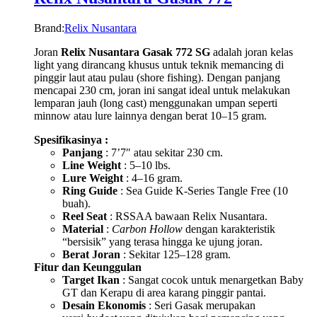
Brand:
Relix Nusantara
Joran
Relix Nusantara Gasak 772 SG
adalah joran kelas
light yang dirancang khusus untuk teknik memancing di
pinggir laut atau pulau (shore fishing). Dengan panjang
mencapai 230 cm, joran ini sangat ideal untuk melakukan
lemparan jauh (long cast) menggunakan umpan seperti
minnow atau lure lainnya dengan berat 10–15 gram.
Spesifikasinya :
Panjang
: 7’7″ atau sekitar 230 cm.
Line Weight
: 5–10 lbs.
Lure Weight
: 4–16 gram.
Ring Guide
: Sea Guide K-Series Tangle Free (10
buah).
Reel Seat
: RSSAA bawaan Relix Nusantara.
Material
:
Carbon Hollow
dengan karakteristik
“bersisik” yang terasa hingga ke ujung joran.
Berat Joran
: Sekitar 125–128 gram.
Fitur dan Keunggulan
Target Ikan
: Sangat cocok untuk menargetkan Baby
GT dan Kerapu di area karang pinggir pantai.
Desain Ekonomis
: Seri Gasak merupakan