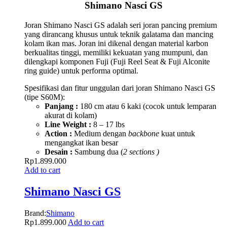
Shimano Nasci GS
Joran Shimano Nasci GS adalah seri joran pancing premium
yang dirancang khusus untuk teknik galatama dan mancing
kolam ikan mas. Joran ini dikenal dengan material karbon
berkualitas tinggi, memiliki kekuatan yang mumpuni, dan
dilengkapi komponen Fuji (Fuji Reel Seat & Fuji Alconite
ring guide) untuk performa optimal.
Spesifikasi dan fitur unggulan dari joran Shimano Nasci GS
(tipe S60M):
Panjang :
180 cm atau 6 kaki (cocok untuk lemparan
akurat di kolam)
Line Weight :
8 – 17 lbs
Action :
Medium dengan
backbone
kuat untuk
mengangkat ikan besar
Desain :
Sambung dua (
2 sections )
Rp
1.899.000
Add to cart
Shimano Nasci GS
Brand:
Shimano
Rp
1.899.000
Add to cart