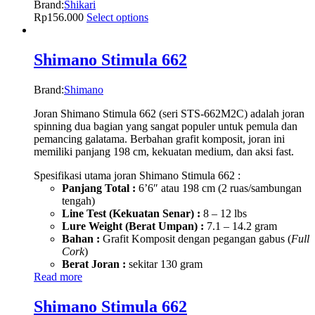
Brand:
Shikari
Rp
156.000
Select options
Shimano Stimula 662
Brand:
Shimano
Joran Shimano Stimula 662 (seri STS-662M2C) adalah joran
spinning dua bagian yang sangat populer untuk pemula dan
pemancing galatama. Berbahan grafit komposit, joran ini
memiliki panjang 198 cm, kekuatan medium, dan aksi fast.
Spesifikasi utama joran Shimano Stimula 662 :
Panjang Total :
6’6″ atau 198 cm (2 ruas/sambungan
tengah)
Line Test (Kekuatan Senar) :
8 – 12 lbs
Lure Weight (Berat Umpan) :
7.1 – 14.2 gram
Bahan :
Grafit Komposit dengan pegangan gabus (
Full
Cork
)
Berat Joran :
sekitar 130 gram
Read more
Shimano Stimula 662