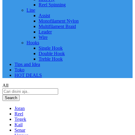
Reel Spinning
Line
Assist
Monofilament Nylon
Multifilament Braid
Leader
Wire
Hooks
Single Hook
Double Hook
Treble Hook
Tips and Idea
Toko
HOT DEALS
All
Search
Joran
Reel
Tegek
Kail
Senar