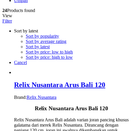
Umpan
24
Products found
View
Filter
Sort by latest
Sort by popularity
Sort by average rating
Sort by latest
Sort by price: low to high
Sort by price: high to low
Cancel
Relix Nusantara Arus Bali 120
Brand:
Relix Nusantara
Relix Nusantara Arus Bali 120
Relix Nusantara Arus Bali adalah varian joran pancing khusus
galatama dari merek Relix Nusantara. Dirancang dengan
panjang 120 cm, joran ini awalnya dikembangkan untuk