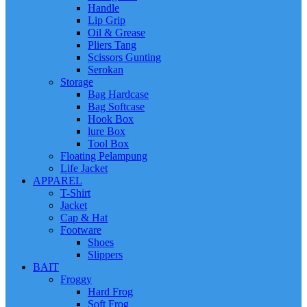
Handle
Lip Grip
Oil & Grease
Pliers Tang
Scissors Gunting
Serokan
Storage
Bag Hardcase
Bag Softcase
Hook Box
lure Box
Tool Box
Floating Pelampung
Life Jacket
APPAREL
T-Shirt
Jacket
Cap & Hat
Footware
Shoes
Slippers
BAIT
Froggy
Hard Frog
Soft Frog