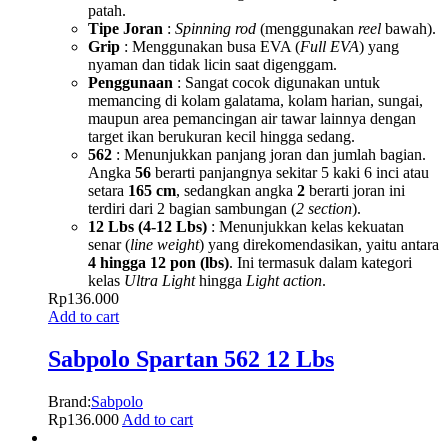
patah.
Tipe Joran
:
Spinning rod
(menggunakan
reel
bawah).
Grip
: Menggunakan busa EVA (
Full EVA
) yang
nyaman dan tidak licin saat digenggam.
Penggunaan
: Sangat cocok digunakan untuk
memancing di kolam galatama, kolam harian, sungai,
maupun area pemancingan air tawar lainnya dengan
target ikan berukuran kecil hingga sedang.
562
: Menunjukkan panjang joran dan jumlah bagian.
Angka
56
berarti panjangnya sekitar 5 kaki 6 inci atau
setara
165 cm
, sedangkan angka
2
berarti joran ini
terdiri dari 2 bagian sambungan (
2 section
).
12 Lbs (4-12 Lbs)
: Menunjukkan kelas kekuatan
senar (
line weight
) yang direkomendasikan, yaitu antara
4 hingga 12 pon (lbs)
. Ini termasuk dalam kategori
kelas
Ultra Light
hingga
Light action
.
Rp
136.000
Add to cart
Sabpolo Spartan 562 12 Lbs
Brand:
Sabpolo
Rp
136.000
Add to cart