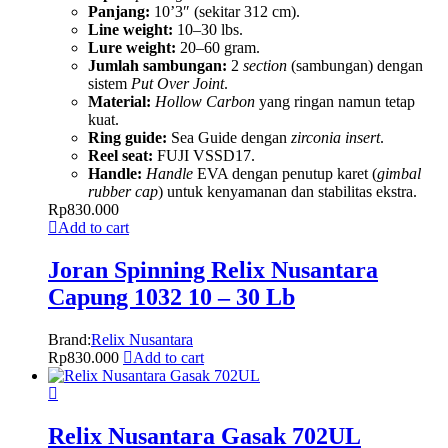
Panjang:
10’3″ (sekitar 312 cm).
Line weight:
10–30 lbs.
Lure weight:
20–60 gram.
Jumlah sambungan:
2
section
(sambungan) dengan
sistem
Put Over Joint
.
Material:
Hollow Carbon
yang ringan namun tetap
kuat.
Ring guide:
Sea Guide dengan
zirconia insert
.
Reel seat:
FUJI VSSD17.
Handle:
Handle
EVA dengan penutup karet (
gimbal
rubber cap
) untuk kenyamanan dan stabilitas ekstra.
Rp
830.000
Add to cart
Joran Spinning Relix Nusantara
Capung 1032 10 – 30 Lb
Brand:
Relix Nusantara
Rp
830.000
Add to cart
Relix Nusantara Gasak 702UL