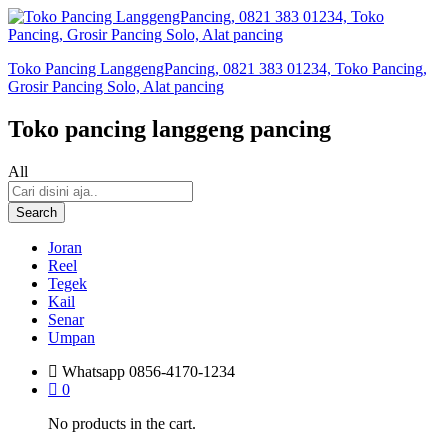
Toko Pancing LanggengPancing, 0821 383 01234, Toko Pancing,
Grosir Pancing Solo, Alat pancing
Toko pancing langgeng pancing
All
Search
Joran
Reel
Tegek
Kail
Senar
Umpan
Whatsapp
0856-4170-1234
0
No products in the cart.