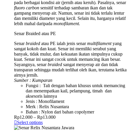
pada berbagai kondisi air (jernih atau keruh). Pasalnya, senar
fluoro carbon
sensitif terhadap sambaran ikan dan tak
gampang menyerap air. Namun, senar ini tidak terlalu lentur
dan memiliki diameter yang kecil. Selain itu, harganya relatif
lebih mahal daripada
monofilament.
Senar Braided atau PE
Senar
braided
atau PE ialah jenis senar
multifilament
yang
sangat kokoh dan kuat. Senar ini memiliki serabut yang
banyak, tidak mulur, dan kekuatan ikatan simpulnya cukup
kuat. Senar ini sangat cocok untuk memancing ikan besar.
Sayangnya, senar
braided
sangat menyerap air dan tidak
transparan sehingga mudah terlihat oleh ikan, terutama ketika
airnya jernih.
Sumber : Kumparan
Fungsi : Tali dengan bahan khusus untuk memancing
dan menempatkan kail, pelampung, timah dan
aksesoris lainnya
Jenis : Monofilament
Merk : Relix Nusantara
Bahan : Nylon dari bahan copolymer
Rp
12.000
–
Rp
13.000
Select options