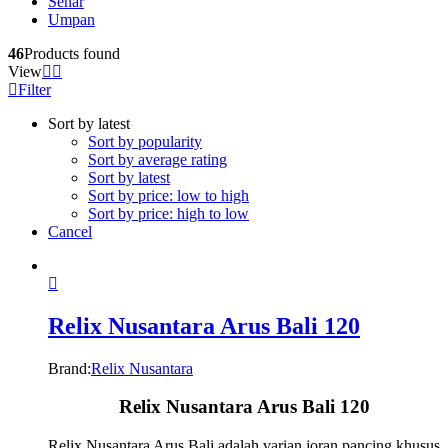
Senar
Umpan
46
Products found
View
Filter
Sort by latest
Sort by popularity
Sort by average rating
Sort by latest
Sort by price: low to high
Sort by price: high to low
Cancel
Relix Nusantara Arus Bali 120
Brand:
Relix Nusantara
Relix Nusantara Arus Bali 120
Relix Nusantara Arus Bali adalah varian joran pancing khusus