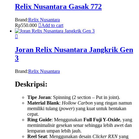
Relix Nusantara Gasak 772
Brand:
Relix Nusantara
Rp
550.000
Add to cart
Joran Relix Nusantara Jangkrik Gen
3
Brand:
Relix Nusantara
Deskripsi:
Tipe Joran
: Spinning (2 section – Put in joint).
Material Blank
:
Hollow Carbon
yang ringan namun
memiliki tulang (
power
) yang kuat untuk hentakan
cepat.
Ring Guide
: Menggunakan
Full Fuji Y-Oxide
, yang
meminimalisir gesekan senar sehingga lebih awet dan
lemparan umpan lebih jauh.
Reel Seat
: Menggunakan desain
Clicker RXN
yang