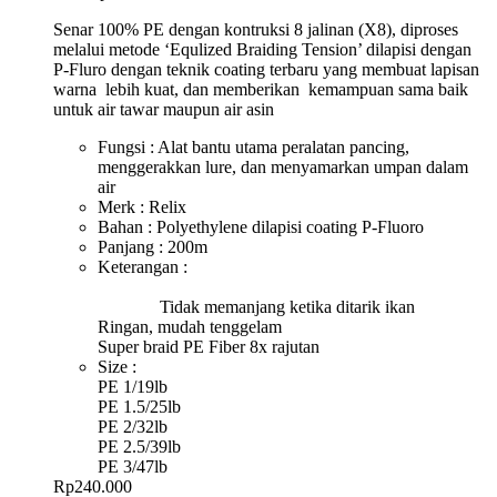
Senar 100% PE dengan kontruksi 8 jalinan (X8), diproses
melalui metode ‘Equlized Braiding Tension’ dilapisi dengan
P-Fluro dengan teknik coating terbaru yang membuat lapisan
warna lebih kuat, dan memberikan kemampuan sama baik
untuk air tawar maupun air asin
Fungsi : Alat bantu utama peralatan pancing,
menggerakkan lure, dan menyamarkan umpan dalam
air
Merk : Relix
Bahan : Polyethylene dilapisi coating P-Fluoro
Panjang : 200m
Keterangan :
Tidak memanjang ketika ditarik ikan
Ringan, mudah tenggelam
Super braid PE Fiber 8x rajutan
Size :
PE 1/19lb
PE 1.5/25lb
PE 2/32lb
PE 2.5/39lb
PE 3/47lb
Rp
240.000