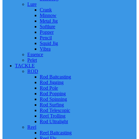
Lure
Crank
Minnow
Metal Jig
Softlure
Popper
Pencil
Squid Jig
Vibra
Essence
Pelet
TACKLE
ROD
Rod Baitcasting
Rod Jigging
Rod Pole
Rod Popping
Rod Spinning
Rod Surfing
Rod Telescopic
Reel Trolling
Rod Ultralight
Reel
Reel Baitcasting
Reel Fly