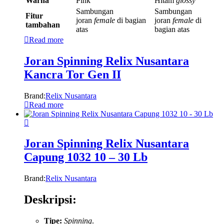
Warna
Pink
Hitam
glossy
Sambungan
Sambungan
Fitur
joran
female
di bagian
joran
female
di
tambahan
atas
bagian atas
Read more
Joran Spinning Relix Nusantara
Kancra Tor Gen II
Brand:
Relix Nusantara
Read more
Joran Spinning Relix Nusantara
Capung 1032 10 – 30 Lb
Brand:
Relix Nusantara
Deskripsi:
Tipe:
Spinning
.