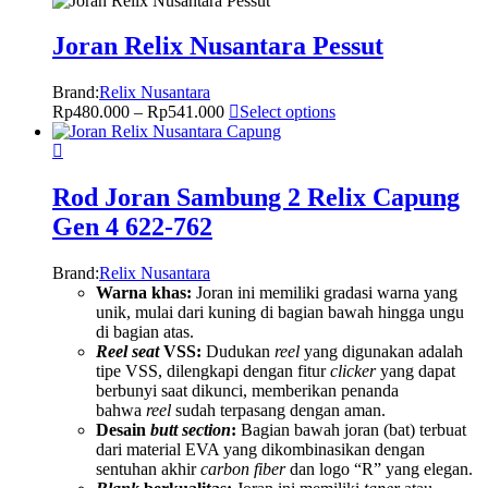
Joran Relix Nusantara Pessut
Brand:
Relix Nusantara
Rp
480.000
–
Rp
541.000
Select options
Rod Joran Sambung 2 Relix Capung
Gen 4 622-762
Brand:
Relix Nusantara
Warna khas:
Joran ini memiliki gradasi warna yang
unik, mulai dari kuning di bagian bawah hingga ungu
di bagian atas.
Reel seat
VSS:
Dudukan
reel
yang digunakan adalah
tipe VSS, dilengkapi dengan fitur
clicker
yang dapat
berbunyi saat dikunci, memberikan penanda
bahwa
reel
sudah terpasang dengan aman.
Desain
butt section
:
Bagian bawah joran (bat) terbuat
dari material EVA yang dikombinasikan dengan
sentuhan akhir
carbon fiber
dan logo “R” yang elegan.