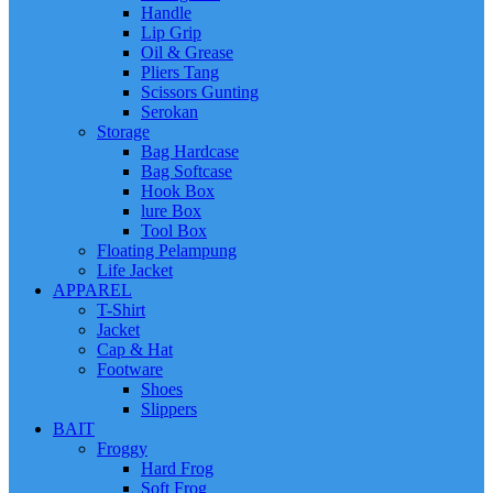
Handle
Lip Grip
Oil & Grease
Pliers Tang
Scissors Gunting
Serokan
Storage
Bag Hardcase
Bag Softcase
Hook Box
lure Box
Tool Box
Floating Pelampung
Life Jacket
APPAREL
T-Shirt
Jacket
Cap & Hat
Footware
Shoes
Slippers
BAIT
Froggy
Hard Frog
Soft Frog