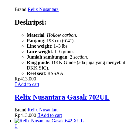
Brand:
Relix Nusantara
Deskripsi:
Material
:
Hollow carbon
.
Panjang
: 193 cm (6’4″).
Line weight
: 1–3 lbs.
Lure weight
: 1–6 gram.
Jumlah sambungan
: 2
section
.
Ring guide
: DKK Guide (ada juga yang menyebut
DKK SIC).
Reel seat
: RSSAA.
Rp
413.000
Add to cart
Relix Nusantara Gasak 702UL
Brand:
Relix Nusantara
Rp
413.000
Add to cart