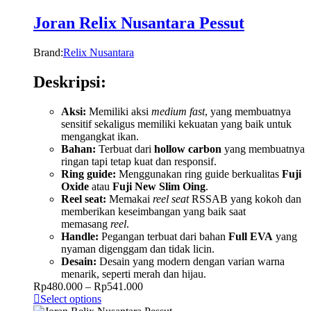
Joran Relix Nusantara Pessut
Brand:
Relix Nusantara
Deskripsi:
Aksi:
Memiliki aksi
medium fast
, yang membuatnya
sensitif sekaligus memiliki kekuatan yang baik untuk
mengangkat ikan.
Bahan:
Terbuat dari
hollow carbon
yang membuatnya
ringan tapi tetap kuat dan responsif.
Ring guide:
Menggunakan ring guide berkualitas
Fuji
Oxide
atau
Fuji New Slim Oing
.
Reel seat:
Memakai
reel seat
RSSAB yang kokoh dan
memberikan keseimbangan yang baik saat
memasang
reel
.
Handle:
Pegangan terbuat dari bahan
Full EVA
yang
nyaman digenggam dan tidak licin.
Desain:
Desain yang modern dengan varian warna
menarik, seperti merah dan hijau.
Rp
480.000
–
Rp
541.000
Select options