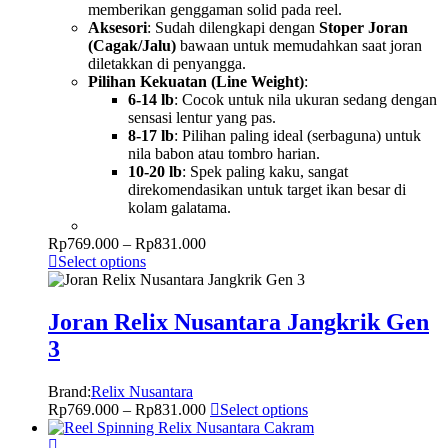
memberikan genggaman solid pada reel.
Aksesori
: Sudah dilengkapi dengan
Stoper Joran
(Cagak/Jalu)
bawaan untuk memudahkan saat joran
diletakkan di penyangga.
Pilihan Kekuatan (Line Weight)
:
6-14 lb
: Cocok untuk nila ukuran sedang dengan
sensasi lentur yang pas.
8-17 lb
: Pilihan paling ideal (serbaguna) untuk
nila babon atau tombro harian.
10-20 lb
: Spek paling kaku, sangat
direkomendasikan untuk target ikan besar di
kolam galatama.
Rp
769.000
–
Rp
831.000
Select options
Joran Relix Nusantara Jangkrik Gen
3
Brand:
Relix Nusantara
Rp
769.000
–
Rp
831.000
Select options