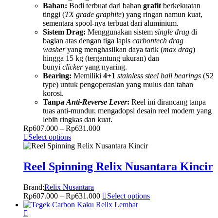
Bahan:
Bodi terbuat dari bahan
grafit
berkekuatan
tinggi (
TX grade graphite
) yang ringan namun kuat,
sementara spool-nya terbuat dari aluminium.
Sistem Drag:
Menggunakan sistem
single drag
di
bagian atas dengan tiga lapis
carbontech drag
washer
yang menghasilkan daya tarik (
max drag
)
hingga 15 kg (tergantung ukuran) dan
bunyi
clicker
yang nyaring.
Bearing:
Memiliki
4+1
stainless steel ball bearings
(S2
type) untuk pengoperasian yang mulus dan tahan
korosi.
Tanpa
Anti-Reverse Lever
:
Reel ini dirancang tanpa
tuas anti-mundur, mengadopsi desain reel modern yang
lebih ringkas dan kuat.
Rp
607.000
–
Rp
631.000
Select options
Reel Spinning Relix Nusantara Kincir
Brand:
Relix Nusantara
Rp
607.000
–
Rp
631.000
Select options