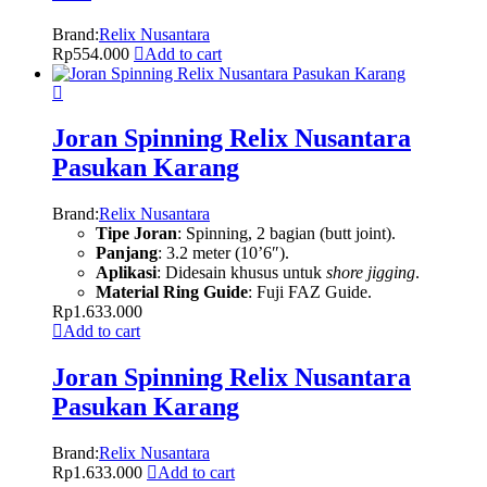
Brand:
Relix Nusantara
Rp
554.000
Add to cart
Joran Spinning Relix Nusantara
Pasukan Karang
Brand:
Relix Nusantara
Tipe Joran
: Spinning, 2 bagian (butt joint).
Panjang
: 3.2 meter (10’6″).
Aplikasi
: Didesain khusus untuk
shore jigging
.
Material Ring Guide
: Fuji FAZ Guide.
Rp
1.633.000
Add to cart
Joran Spinning Relix Nusantara
Pasukan Karang
Brand:
Relix Nusantara
Rp
1.633.000
Add to cart