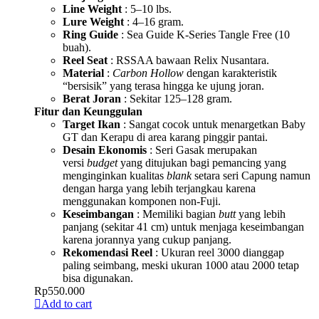
Line Weight
: 5–10 lbs.
Lure Weight
: 4–16 gram.
Ring Guide
: Sea Guide K-Series Tangle Free (10
buah).
Reel Seat
: RSSAA bawaan Relix Nusantara.
Material
:
Carbon Hollow
dengan karakteristik
“bersisik” yang terasa hingga ke ujung joran.
Berat Joran
: Sekitar 125–128 gram.
Fitur dan Keunggulan
Target Ikan
: Sangat cocok untuk menargetkan Baby
GT dan Kerapu di area karang pinggir pantai.
Desain Ekonomis
: Seri Gasak merupakan
versi
budget
yang ditujukan bagi pemancing yang
menginginkan kualitas
blank
setara seri Capung namun
dengan harga yang lebih terjangkau karena
menggunakan komponen non-Fuji.
Keseimbangan
: Memiliki bagian
butt
yang lebih
panjang (sekitar 41 cm) untuk menjaga keseimbangan
karena jorannya yang cukup panjang.
Rekomendasi Reel
: Ukuran reel 3000 dianggap
paling seimbang, meski ukuran 1000 atau 2000 tetap
bisa digunakan.
Rp
550.000
Add to cart