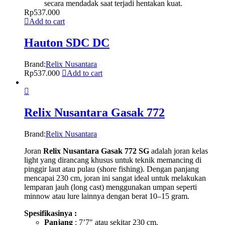
secara mendadak saat terjadi hentakan kuat.
Rp
537.000
Add to cart
Hauton SDC DC
Brand:
Relix Nusantara
Rp
537.000
Add to cart
Relix Nusantara Gasak 772
Brand:
Relix Nusantara
Joran
Relix Nusantara Gasak 772 SG
adalah joran kelas
light yang dirancang khusus untuk teknik memancing di
pinggir laut atau pulau (shore fishing). Dengan panjang
mencapai 230 cm, joran ini sangat ideal untuk melakukan
lemparan jauh (long cast) menggunakan umpan seperti
minnow atau lure lainnya dengan berat 10–15 gram.
Spesifikasinya :
Panjang
: 7’7″ atau sekitar 230 cm.