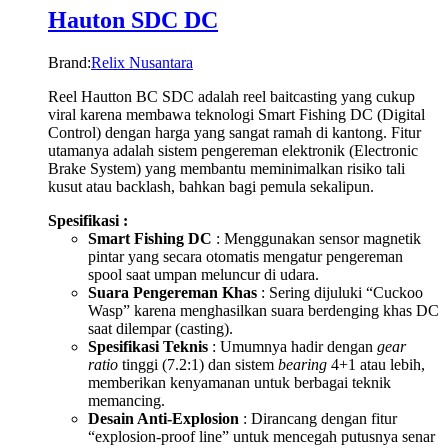
Hauton SDC DC
Brand:
Relix Nusantara
Reel Hautton BC SDC adalah reel baitcasting yang cukup
viral karena membawa teknologi Smart Fishing DC (Digital
Control) dengan harga yang sangat ramah di kantong. Fitur
utamanya adalah sistem pengereman elektronik (Electronic
Brake System) yang membantu meminimalkan risiko tali
kusut atau backlash, bahkan bagi pemula sekalipun.
Spesifikasi :
Smart Fishing DC
: Menggunakan sensor magnetik
pintar yang secara otomatis mengatur pengereman
spool saat umpan meluncur di udara.
Suara Pengereman Khas
: Sering dijuluki “Cuckoo
Wasp” karena menghasilkan suara berdenging khas DC
saat dilempar (casting).
Spesifikasi Teknis
: Umumnya hadir dengan
gear
ratio
tinggi (7.2:1) dan sistem
bearing
4+1 atau lebih,
memberikan kenyamanan untuk berbagai teknik
memancing.
Desain Anti-Explosion
: Dirancang dengan fitur
“explosion-proof line” untuk mencegah putusnya senar