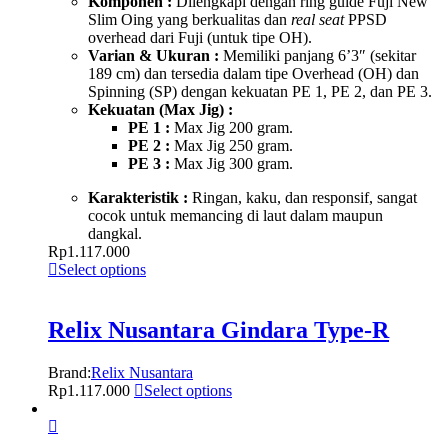
Komponen :
Dilengkapi dengan ring guide Fuji New
Slim Oing yang berkualitas dan
real seat
PPSD
overhead dari Fuji
(untuk tipe OH).
Varian & Ukuran :
Memiliki panjang 6’3″ (sekitar
189 cm) dan tersedia dalam tipe Overhead (OH) dan
Spinning (SP) dengan kekuatan PE 1, PE 2, dan PE 3.
Kekuatan (Max Jig) :
PE 1 :
Max Jig 200 gram.
PE 2 :
Max Jig 250 gram.
PE 3 :
Max Jig 300 gram.
Karakteristik :
Ringan, kaku, dan responsif, sangat
cocok untuk memancing di laut dalam maupun
dangkal.
Rp
1.117.000
Select options
Relix Nusantara Gindara Type-R
Brand:
Relix Nusantara
Rp
1.117.000
Select options