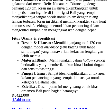
galatama dari merek Relix Nusantara. Dirancang dengan
panjang 120 cm, joran ini awalnya dikembangkan untuk
kompetisi mancing lele di jalur irigasi Bali yang sempit,
menjadikannya sangat cocok untuk kolam dengan ruang
lempar terbatas. Joran ini dikenal memiliki karakter yang kuat
namun sensitif, sehingga memudahkan pemancing dalam
mengontrol umpan dan mengangkat ikan dengan cepat.
Fitur Utama & Spesifikasi
Desain & Ukuran
: Memiliki panjang total 120 cm
dengan model
one-piece
(satu batang utuh tanpa
sambungan) yang menawarkan kekuatan lengkungan
lebih merata.
Material Blank
: Menggunakan bahan
hollow carbon
berkualitas yang memberikan kombinasi bobot ringan
dan sensitivitas tinggi.
Fungsi Utama
: Sangat ideal diaplikasikan untuk area
kolam pemancingan yang sempit, khususnya untuk
kategori Galatama lele.
Estetika
: Desain joran ini mengusung corak khas
ornamen Bali pada bagian batangnya.
Rp
422.000
Add to cart