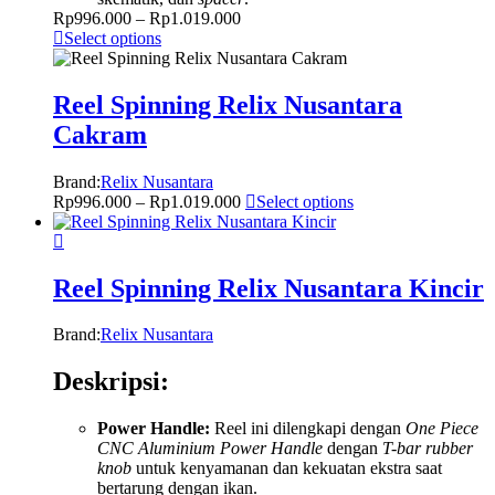
Rp
996.000
–
Rp
1.019.000
Select options
Reel Spinning Relix Nusantara
Cakram
Brand:
Relix Nusantara
Rp
996.000
–
Rp
1.019.000
Select options
Reel Spinning Relix Nusantara Kincir
Brand:
Relix Nusantara
Deskripsi:
Power Handle:
Reel ini dilengkapi dengan
One Piece
CNC Aluminium Power Handle
dengan
T-bar rubber
knob
untuk kenyamanan dan kekuatan ekstra saat
bertarung dengan ikan.