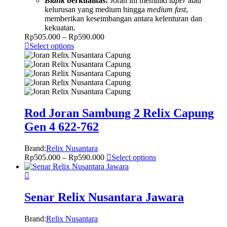
Blank
berkualitas:
Joran ini memiliki
taper
atau
kelurusan yang medium hingga
medium fast
,
memberikan keseimbangan antara kelenturan dan
kekuatan.
Rp
505.000
–
Rp
590.000
Select options
Rod Joran Sambung 2 Relix Capung
Gen 4 622-762
Brand:
Relix Nusantara
Rp
505.000
–
Rp
590.000
Select options
Senar Relix Nusantara Jawara
Brand:
Relix Nusantara