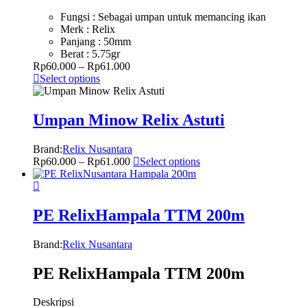
Fungsi : Sebagai umpan untuk memancing ikan
Merk : Relix
Panjang : 50mm
Berat : 5.75gr
Rp
60.000
–
Rp
61.000
Select options
Umpan Minow Relix Astuti
Brand:
Relix Nusantara
Rp
60.000
–
Rp
61.000
Select options
PE RelixHampala TTM 200m
Brand:
Relix Nusantara
PE RelixHampala TTM 200m
Deskripsi