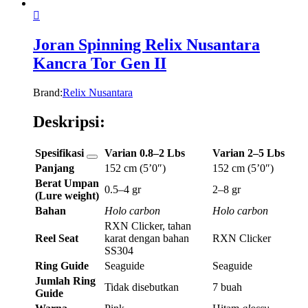
Joran Spinning Relix Nusantara
Kancra Tor Gen II
Brand:
Relix Nusantara
Deskripsi:
Spesifikasi
Varian 0.8–2 Lbs
Varian 2–5 Lbs
Panjang
152 cm (5’0″)
152 cm (5’0″)
Berat Umpan
0.5–4 gr
2–8 gr
(Lure weight)
Bahan
Holo carbon
Holo carbon
RXN Clicker, tahan
Reel Seat
karat dengan bahan
RXN Clicker
SS304
Ring Guide
Seaguide
Seaguide
Jumlah Ring
Tidak disebutkan
7 buah
Guide