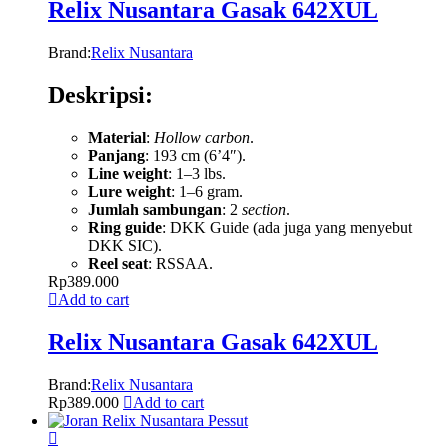
Relix Nusantara Gasak 642XUL
Brand:
Relix Nusantara
Deskripsi:
Material
:
Hollow carbon
.
Panjang
: 193 cm (6’4″).
Line weight
: 1–3 lbs.
Lure weight
: 1–6 gram.
Jumlah sambungan
: 2
section
.
Ring guide
: DKK Guide (ada juga yang menyebut
DKK SIC).
Reel seat
: RSSAA.
Rp
389.000
Add to cart
Relix Nusantara Gasak 642XUL
Brand:
Relix Nusantara
Rp
389.000
Add to cart