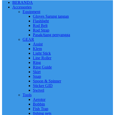
BERANDA
Accessories
Equipment
Gloves Sarung tangan
Flashlight
Rod Belt
Rod Strap
Pasak/tiang penyangga
GEAR
Assist
Klem
Light Stick
Line Roller
Ring
Ring Guide
Skirt
Snap
Spoon & Spinner
Sticker GID
Swivel
Tools
Aerotor
Bobbin
Fish Trap
fishing nets