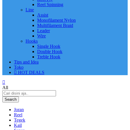
Reel Spinning
Line
Assist
Monofilament Nylon
Multifilament Braid
Leader
Wire
Hooks
Single Hook
Double Hook
Treble Hook
Tips and Idea
Toko
HOT DEALS
All
Search
Joran
Reel
Tegek
Kail