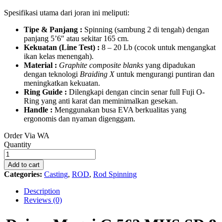
Spesifikasi utama dari joran ini meliputi:
Tipe & Panjang :
Spinning (sambung 2 di tengah) dengan
panjang 5’6″ atau sekitar 165 cm.
Kekuatan (Line Test) :
8 – 20 Lb (cocok untuk mengangkat
ikan kelas menengah).
Material :
Graphite composite blanks
yang dipadukan
dengan teknologi
Braiding X
untuk mengurangi puntiran dan
meningkatkan kekuatan.
Ring Guide :
Dilengkapi dengan cincin senar full Fuji O-
Ring yang anti karat dan meminimalkan gesekan.
Handle :
Menggunakan busa EVA berkualitas yang
ergonomis dan nyaman digenggam.
Order Via WA
Daiwa
Quantity
Magoi
G
Add to cart
562
Categories:
Casting
,
ROD
,
Rod Spinning
MHS
SD
Description
8
Reviews (0)
-
20