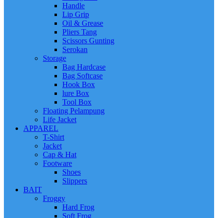
Handle
Lip Grip
Oil & Grease
Pliers Tang
Scissors Gunting
Serokan
Storage
Bag Hardcase
Bag Softcase
Hook Box
lure Box
Tool Box
Floating Pelampung
Life Jacket
APPAREL
T-Shirt
Jacket
Cap & Hat
Footware
Shoes
Slippers
BAIT
Froggy
Hard Frog
Soft Frog