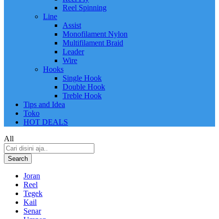
Reel Spinning
Line
Assist
Monofilament Nylon
Multifilament Braid
Leader
Wire
Hooks
Single Hook
Double Hook
Treble Hook
Tips and Idea
Toko
HOT DEALS
All
Search
Joran
Reel
Tegek
Kail
Senar