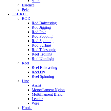
Vibra
Essence
Pelet
TACKLE
ROD
Rod Baitcasting
Rod Jigging
Rod Pole
Rod Popping
Rod Spinning
Rod Surfing
Rod Telescopic
Reel Trolling
Rod Ultralight
Reel
Reel Baitcasting
Reel Fly
Reel Spinning
Line
Assist
Monofilament Nylon
Multifilament Braid
Leader
Wire
Hooks