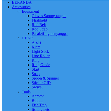
BERANDA
Accessories
Equipment
Gloves Sarung tangan
Flashlight
Rod Belt
Rod Strap
Pasak/tiang penyangga
GEAR
Assist
Klem
Light Stick
Line Roller
Ring
Ring Guide
Skirt
Snap
Spoon & Spinner
Sticker GID
Swivel
Tools
Aerotor
Bobbin
Fish Trap
fishing nets