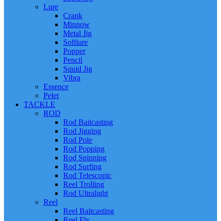
Lure
Crank
Minnow
Metal Jig
Softlure
Popper
Pencil
Squid Jig
Vibra
Essence
Pelet
TACKLE
ROD
Rod Baitcasting
Rod Jigging
Rod Pole
Rod Popping
Rod Spinning
Rod Surfing
Rod Telescopic
Reel Trolling
Rod Ultralight
Reel
Reel Baitcasting
Reel Fly