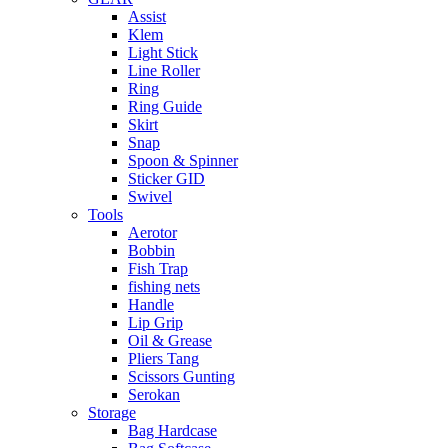
Assist
Klem
Light Stick
Line Roller
Ring
Ring Guide
Skirt
Snap
Spoon & Spinner
Sticker GID
Swivel
Tools
Aerotor
Bobbin
Fish Trap
fishing nets
Handle
Lip Grip
Oil & Grease
Pliers Tang
Scissors Gunting
Serokan
Storage
Bag Hardcase