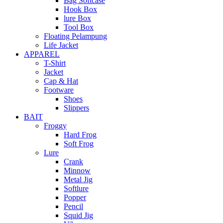
Bag Softcase
Hook Box
lure Box
Tool Box
Floating Pelampung
Life Jacket
APPAREL
T-Shirt
Jacket
Cap & Hat
Footware
Shoes
Slippers
BAIT
Froggy
Hard Frog
Soft Frog
Lure
Crank
Minnow
Metal Jig
Softlure
Popper
Pencil
Squid Jig