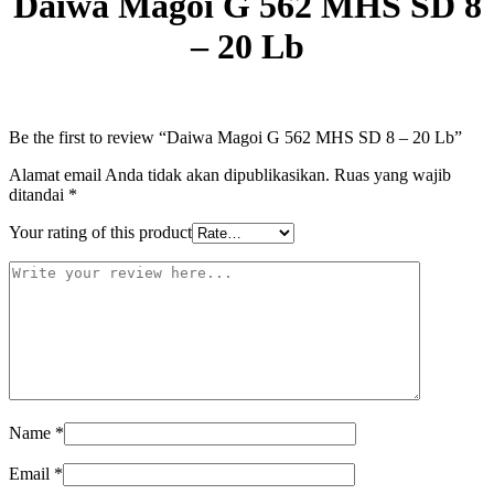
Daiwa Magoi G 562 MHS SD 8
Lb
quantity
– 20 Lb
Be the first to review “Daiwa Magoi G 562 MHS SD 8 – 20 Lb”
Alamat email Anda tidak akan dipublikasikan.
Ruas yang wajib
ditandai
*
Your rating of this product
Name
*
Email
*