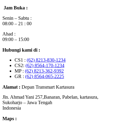
Jam Buka :
Senin – Sabtu :
08:00 – 21 : 00
Ahad :
09:00 – 15:00
Hubungi kami di :
CS1 :
(62) 8213-830-1234
CS2:
(62) 8564-170-1234
MP :
(62) 8213-362-9392
GR :
(62) 8564-065-2225
Alamat :
Depan Transmart Kartasura
Jln. Ahmad Yani 257,Banaran, Pabelan, kartasura,
Sukoharjo – Jawa Tengah
Indonesia
Maps :