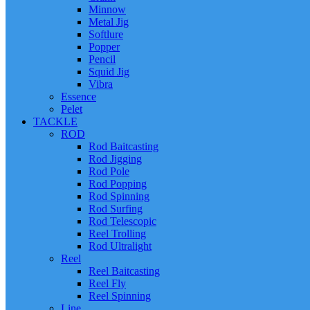
Minnow
Metal Jig
Softlure
Popper
Pencil
Squid Jig
Vibra
Essence
Pelet
TACKLE
ROD
Rod Baitcasting
Rod Jigging
Rod Pole
Rod Popping
Rod Spinning
Rod Surfing
Rod Telescopic
Reel Trolling
Rod Ultralight
Reel
Reel Baitcasting
Reel Fly
Reel Spinning
Line