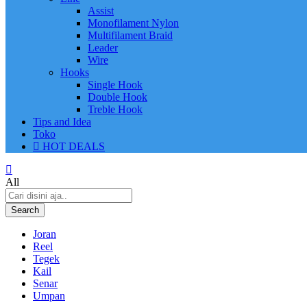
Assist
Monofilament Nylon
Multifilament Braid
Leader
Wire
Hooks
Single Hook
Double Hook
Treble Hook
Tips and Idea
Toko
HOT DEALS
All
Search
Joran
Reel
Tegek
Kail
Senar
Umpan