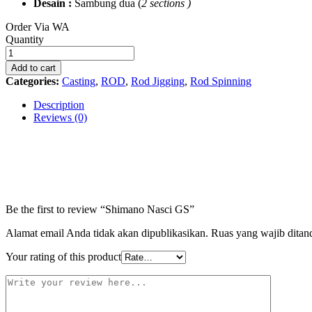
Desain :
Sambung dua (
2 sections )
Order Via WA
Shimano
Quantity
Nasci
GS
Add to cart
quantity
Categories:
Casting
,
ROD
,
Rod Jigging
,
Rod Spinning
Description
Reviews (0)
Be the first to review “Shimano Nasci GS”
Alamat email Anda tidak akan dipublikasikan.
Ruas yang wajib ditan
Your rating of this product