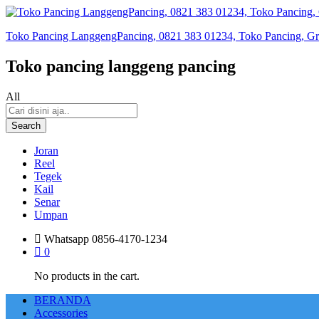
Toko Pancing LanggengPancing, 0821 383 01234, Toko Pancing, Gros
Toko pancing langgeng pancing
All
Search
Joran
Reel
Tegek
Kail
Senar
Umpan
Whatsapp
0856-4170-1234
0
No products in the cart.
BERANDA
Accessories