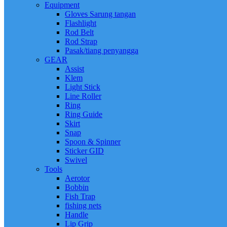
Equipment
Gloves Sarung tangan
Flashlight
Rod Belt
Rod Strap
Pasak/tiang penyangga
GEAR
Assist
Klem
Light Stick
Line Roller
Ring
Ring Guide
Skirt
Snap
Spoon & Spinner
Sticker GID
Swivel
Tools
Aerotor
Bobbin
Fish Trap
fishing nets
Handle
Lip Grip