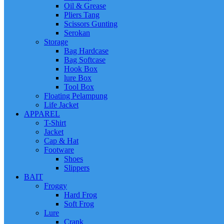
Oil & Grease
Pliers Tang
Scissors Gunting
Serokan
Storage
Bag Hardcase
Bag Softcase
Hook Box
lure Box
Tool Box
Floating Pelampung
Life Jacket
APPAREL
T-Shirt
Jacket
Cap & Hat
Footware
Shoes
Slippers
BAIT
Froggy
Hard Frog
Soft Frog
Lure
Crank