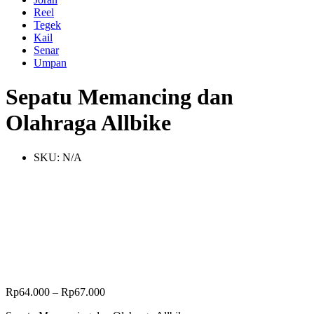
Reel
Tegek
Kail
Senar
Umpan
Sepatu Memancing dan
Olahraga Allbike
SKU:
N/A
Rp
64.000
–
Rp
67.000