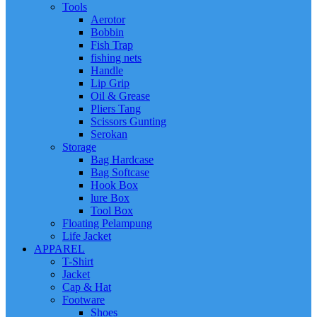
Tools
Aerotor
Bobbin
Fish Trap
fishing nets
Handle
Lip Grip
Oil & Grease
Pliers Tang
Scissors Gunting
Serokan
Storage
Bag Hardcase
Bag Softcase
Hook Box
lure Box
Tool Box
Floating Pelampung
Life Jacket
APPAREL
T-Shirt
Jacket
Cap & Hat
Footware
Shoes