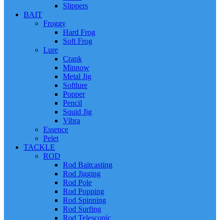
Slippers
BAIT
Froggy
Hard Frog
Soft Frog
Lure
Crank
Minnow
Metal Jig
Softlure
Popper
Pencil
Squid Jig
Vibra
Essence
Pelet
TACKLE
ROD
Rod Baitcasting
Rod Jigging
Rod Pole
Rod Popping
Rod Spinning
Rod Surfing
Rod Telescopic