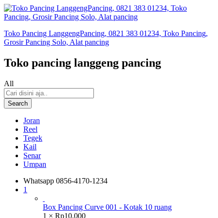
Toko Pancing LanggengPancing, 0821 383 01234, Toko Pancing,
Grosir Pancing Solo, Alat pancing
Toko pancing langgeng pancing
All
Search
Joran
Reel
Tegek
Kail
Senar
Umpan
Whatsapp
0856-4170-1234
1
Box Pancing Curve 001 - Kotak 10 ruang
1 ×
Rp
10.000