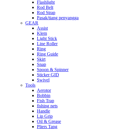
Flashlight
Rod Belt
Rod Strap
Pasak/tiang penyangga
GEAR
Assist
Klem
Light Stick
Line Roller
Ring
Ring Guide
Skirt
Snap
Spoon & Spinner
Sticker GID
Swivel
Tools
Aerotor
Bobbin
Fish Trap
fishing nets
Handle
Lip Grip
Oil & Grease
Pliers Tang