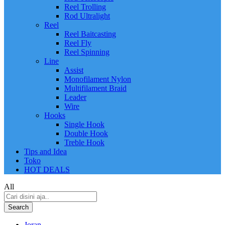
Reel Trolling
Rod Ultralight
Reel
Reel Baitcasting
Reel Fly
Reel Spinning
Line
Assist
Monofilament Nylon
Multifilament Braid
Leader
Wire
Hooks
Single Hook
Double Hook
Treble Hook
Tips and Idea
Toko
HOT DEALS
All
Search
Joran