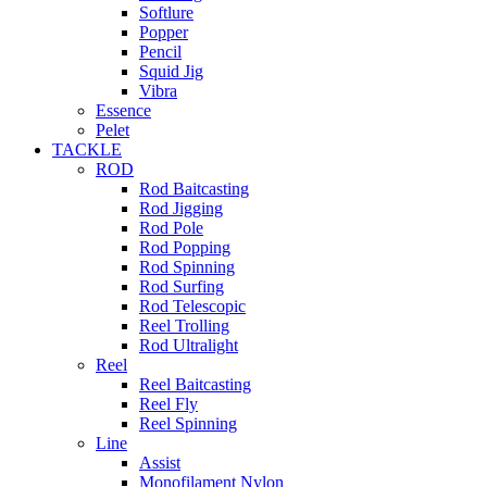
Softlure
Popper
Pencil
Squid Jig
Vibra
Essence
Pelet
TACKLE
ROD
Rod Baitcasting
Rod Jigging
Rod Pole
Rod Popping
Rod Spinning
Rod Surfing
Rod Telescopic
Reel Trolling
Rod Ultralight
Reel
Reel Baitcasting
Reel Fly
Reel Spinning
Line
Assist
Monofilament Nylon