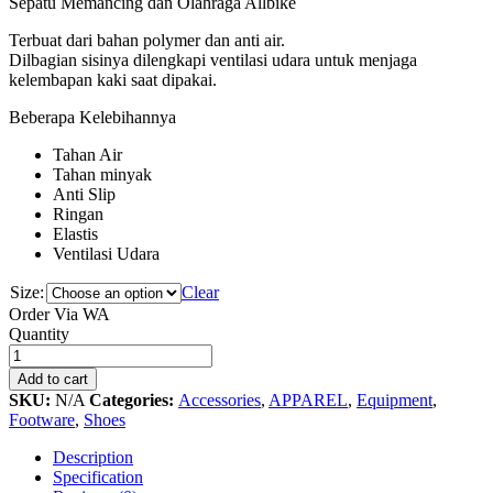
Sepatu Memancing dan Olahraga Allbike
Terbuat dari bahan polymer dan anti air.
Dilbagian sisinya dilengkapi ventilasi udara untuk menjaga
kelembapan kaki saat dipakai.
Beberapa Kelebihannya
Tahan Air
Tahan minyak
Anti Slip
Ringan
Elastis
Ventilasi Udara
Size:
Clear
Order Via WA
Sepatu
Quantity
Memancing
dan
Add to cart
Olahraga
SKU:
N/A
Categories:
Accessories
,
APPAREL
,
Equipment
,
Allbike
Footware
,
Shoes
quantity
Description
Specification