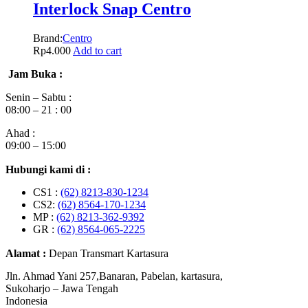
Interlock Snap Centro
Brand:
Centro
Rp
4.000
Add to cart
Jam Buka :
Senin – Sabtu :
08:00 – 21 : 00
Ahad :
09:00 – 15:00
Hubungi kami di :
CS1 :
(62) 8213-830-1234
CS2:
(62) 8564-170-1234
MP :
(62) 8213-362-9392
GR :
(62) 8564-065-2225
Alamat :
Depan Transmart Kartasura
Jln. Ahmad Yani 257,Banaran, Pabelan, kartasura,
Sukoharjo – Jawa Tengah
Indonesia