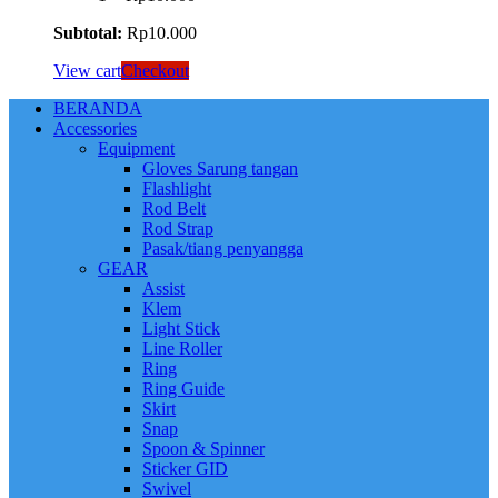
Subtotal:
Rp
10.000
View cart
Checkout
BERANDA
Accessories
Equipment
Gloves Sarung tangan
Flashlight
Rod Belt
Rod Strap
Pasak/tiang penyangga
GEAR
Assist
Klem
Light Stick
Line Roller
Ring
Ring Guide
Skirt
Snap
Spoon & Spinner
Sticker GID
Swivel