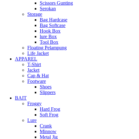
Scissors Gunting
Serokan
Storage
Bag Hardcase
Bag Softcase
Hook Box
lure Box
Tool Box
Floating Pelampung
Life Jacket
APPAREL
T-Shirt
Jacket
Cap & Hat
Footware
Shoes
Slippers
BAIT
Froggy
Hard Frog
Soft Frog
Lure
Crank
Minnow
Metal Jig