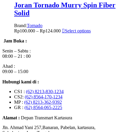
Joran Tornado Murry Spin Fiber
Solid
Brand:
Tornado
Rp
100.000
–
Rp
124.000
Select options
Jam Buka :
Senin – Sabtu :
08:00 – 21 : 00
Ahad :
09:00 – 15:00
Hubungi kami di :
CS1 :
(62) 8213-830-1234
CS2:
(62) 8564-170-1234
MP :
(62) 8213-362-9392
GR :
(62) 8564-065-2225
Alamat :
Depan Transmart Kartasura
Jln. Ahmad Yani 257,Banaran, Pabelan, kartasura,