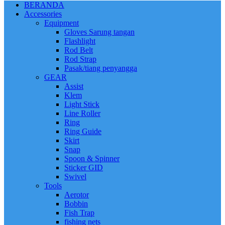
BERANDA
Accessories
Equipment
Gloves Sarung tangan
Flashlight
Rod Belt
Rod Strap
Pasak/tiang penyangga
GEAR
Assist
Klem
Light Stick
Line Roller
Ring
Ring Guide
Skirt
Snap
Spoon & Spinner
Sticker GID
Swivel
Tools
Aerotor
Bobbin
Fish Trap
fishing nets