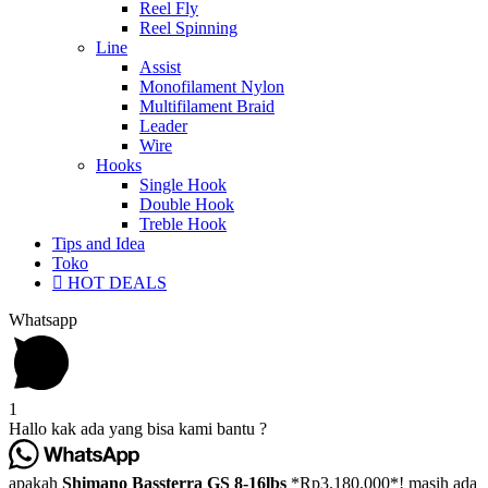
Reel Fly
Reel Spinning
Line
Assist
Monofilament Nylon
Multifilament Braid
Leader
Wire
Hooks
Single Hook
Double Hook
Treble Hook
Tips and Idea
Toko
HOT DEALS
Whatsapp
1
Hallo kak ada yang bisa kami bantu ?
apakah
Shimano Bassterra GS 8-16lbs
*Rp3.180.000*! masih ada