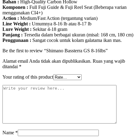
Bahan :
High-Quality Carbon Hollow
Komponen :
Full Fuji Guide & Fuji Reel Seat (Beberapa varian
menggunakan CI4+)
Action :
Medium/Fast Action (tergantung varian)
Line Weight :
Umumnya 8-16 lb atau 8-17 lb
Lure Weight :
Sekitar 4-18 gram
Panjang :
Tersedia dalam berbagai ukuran (misal: 168 cm, 180 cm)
Penggunaan :
Sangat cocok untuk kolam galatama ikan mas.
Be the first to review “Shimano Bassterra GS 8-16lbs”
Alamat email Anda tidak akan dipublikasikan.
Ruas yang wajib
ditandai
*
Your rating of this product
Name
*