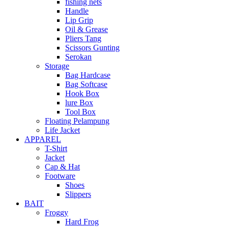
fishing nets
Handle
Lip Grip
Oil & Grease
Pliers Tang
Scissors Gunting
Serokan
Storage
Bag Hardcase
Bag Softcase
Hook Box
lure Box
Tool Box
Floating Pelampung
Life Jacket
APPAREL
T-Shirt
Jacket
Cap & Hat
Footware
Shoes
Slippers
BAIT
Froggy
Hard Frog