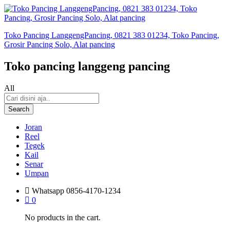
Toko Pancing LanggengPancing, 0821 383 01234, Toko Pancing,
Grosir Pancing Solo, Alat pancing
Toko pancing langgeng pancing
All
Search
Joran
Reel
Tegek
Kail
Senar
Umpan
Whatsapp
0856-4170-1234
0
No products in the cart.