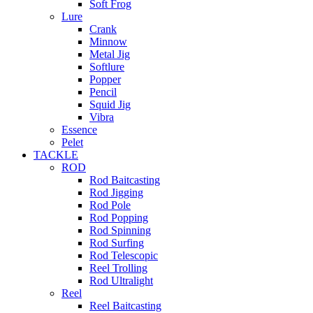
Soft Frog
Lure
Crank
Minnow
Metal Jig
Softlure
Popper
Pencil
Squid Jig
Vibra
Essence
Pelet
TACKLE
ROD
Rod Baitcasting
Rod Jigging
Rod Pole
Rod Popping
Rod Spinning
Rod Surfing
Rod Telescopic
Reel Trolling
Rod Ultralight
Reel
Reel Baitcasting