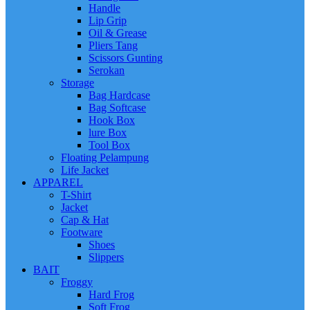
Handle
Lip Grip
Oil & Grease
Pliers Tang
Scissors Gunting
Serokan
Storage
Bag Hardcase
Bag Softcase
Hook Box
lure Box
Tool Box
Floating Pelampung
Life Jacket
APPAREL
T-Shirt
Jacket
Cap & Hat
Footware
Shoes
Slippers
BAIT
Froggy
Hard Frog
Soft Frog