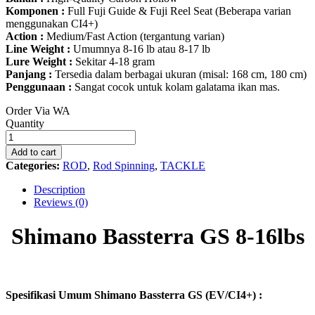
Komponen :
Full Fuji Guide & Fuji Reel Seat (Beberapa varian
menggunakan CI4+)
Action :
Medium/Fast Action (tergantung varian)
Line Weight :
Umumnya 8-16 lb atau 8-17 lb
Lure Weight :
Sekitar 4-18 gram
Panjang :
Tersedia dalam berbagai ukuran (misal: 168 cm, 180 cm)
Penggunaan :
Sangat cocok untuk kolam galatama ikan mas.
Order Via WA
Shimano
Quantity
Bassterra
GS
Add to cart
8-
Categories:
ROD
,
Rod Spinning
,
TACKLE
16lbs
quantity
Description
Reviews (0)
Shimano Bassterra GS 8-16lbs
Spesifikasi Umum Shimano Bassterra GS (EV/CI4+) :