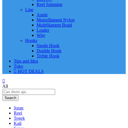
Reel Spinning
Line
Assist
Monofilament Nylon
Multifilament Braid
Leader
Wire
Hooks
Single Hook
Double Hook
Treble Hook
Tips and Idea
Toko
HOT DEALS
All
Search
Joran
Reel
Tegek
Kail