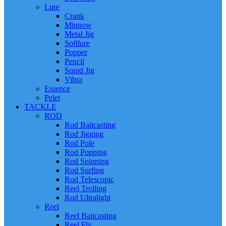
Lure
Crank
Minnow
Metal Jig
Softlure
Popper
Pencil
Squid Jig
Vibra
Essence
Pelet
TACKLE
ROD
Rod Baitcasting
Rod Jigging
Rod Pole
Rod Popping
Rod Spinning
Rod Surfing
Rod Telescopic
Reel Trolling
Rod Ultralight
Reel
Reel Baitcasting
Reel Fly