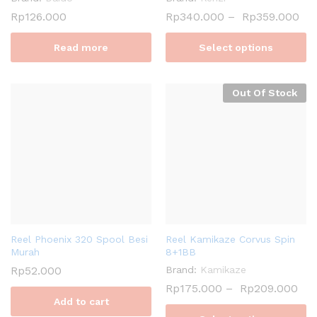
Rp
126.000
Rp
340.000
–
Rp
359.000
Read more
Select options
Out Of Stock
Reel Phoenix 320 Spool Besi
Reel Kamikaze Corvus Spin
Murah
8+1BB
Rp
52.000
Brand:
Kamikaze
Rp
175.000
–
Rp
209.000
Add to cart