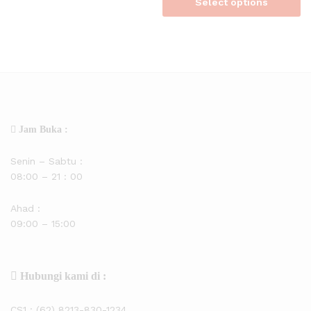
Select options
Jam Buka :
Senin – Sabtu :
08:00 – 21 : 00
Ahad :
09:00 – 15:00
Hubungi kami di :
CS1 :
(62) 8213-830-1234