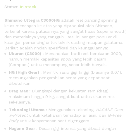
Status:
In stock
Shimano Ultegra C3000HG
adalah reel pancing spinning
kelas menengah ke atas yang diproduksi oleh Shimano,
terkenal karena putusannya yang sangat halus (super smooth)
dan materialnya yang tangguh. Reel ini sangat populer di
kalangan pemancing untuk teknik casting maupun galatama.
Berikut adalah rincian spesifikasi dan keunggulannya:
Ukuran (C3000) :
Menandakan bodi reel berukuran 3000,
namun memiliki kapasitas
spool
yang lebih dalam
(Compact) untuk menampung senar lebih banyak.
HG (High Gear) :
Memiliki rasio gigi tinggi (biasanya 6.0:1),
memungkinkan pengambilan senar yang cepat saat
dibutuhkan.
Drag Max :
Dilengkapi dengan kekuatan rem (drag)
maksimum hingga 9 kg, sangat kuat untuk ukuran reel
sekelasnya.
Teknologi Utama :
Menggunakan teknologi
HAGANE Gear
,
X-Protect
untuk ketahanan terhadap air asin, dan
G-Free
Body
untuk kenyamanan saat digenggam.
Hagane Gear
: Desain gigi internal yang dibuat dengan