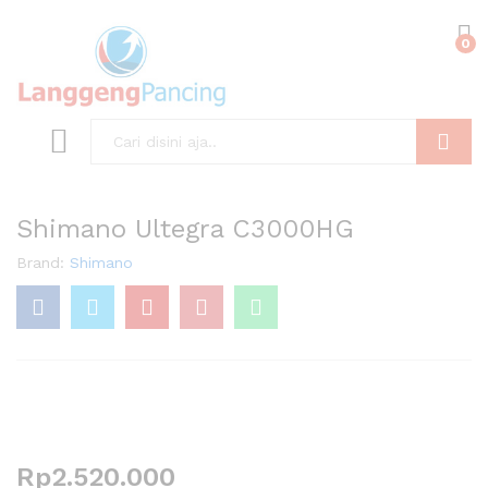
0
Search
Shimano Ultegra C3000HG
Brand:
Shimano
Rp
2.520.000