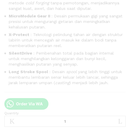
metode
cold forging
tanpa pemotongan, menjadikannya
sangat kuat, awet, dan halus saat diputar.
MicroModule Gear II
: Desain permukaan gigi yang sangat
presisi untuk mengurangi getaran dan meningkatkan
kehalusan putaran.
X-Protect
: Teknologi pelindung tahan air dengan struktur
labirin untuk mencegah air masuk ke dalam bodi tanpa
memberatkan putaran reel.
SilentDrive
: Pembenahan total pada bagian internal
untuk menghilangkan kelonggaran dan bunyi kecil,
menghasilkan putaran yang senyap.
Long Stroke Spool
: Desain
spool
yang lebih tinggi untuk
membantu lembaran senar keluar lebih lancar, sehingga
jarak lemparan umpan (
casting
) menjadi lebih jauh.
Order Via WA
Quantity
Shimano
Ultegra
C3000HG