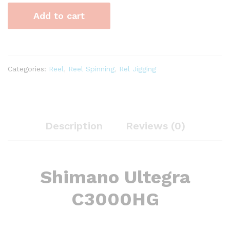
quantity
Add to cart
Categories:
Reel
,
Reel Spinning
,
Rel Jigging
Description
Reviews (0)
Shimano Ultegra
C3000HG