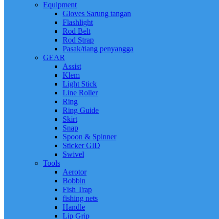
Equipment
Gloves Sarung tangan
Flashlight
Rod Belt
Rod Strap
Pasak/tiang penyangga
GEAR
Assist
Klem
Light Stick
Line Roller
Ring
Ring Guide
Skirt
Snap
Spoon & Spinner
Sticker GID
Swivel
Tools
Aerotor
Bobbin
Fish Trap
fishing nets
Handle
Lip Grip