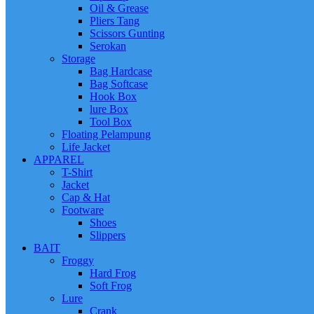
Oil & Grease
Pliers Tang
Scissors Gunting
Serokan
Storage
Bag Hardcase
Bag Softcase
Hook Box
lure Box
Tool Box
Floating Pelampung
Life Jacket
APPAREL
T-Shirt
Jacket
Cap & Hat
Footware
Shoes
Slippers
BAIT
Froggy
Hard Frog
Soft Frog
Lure
Crank