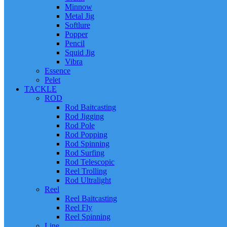
Minnow
Metal Jig
Softlure
Popper
Pencil
Squid Jig
Vibra
Essence
Pelet
TACKLE
ROD
Rod Baitcasting
Rod Jigging
Rod Pole
Rod Popping
Rod Spinning
Rod Surfing
Rod Telescopic
Reel Trolling
Rod Ultralight
Reel
Reel Baitcasting
Reel Fly
Reel Spinning
Line