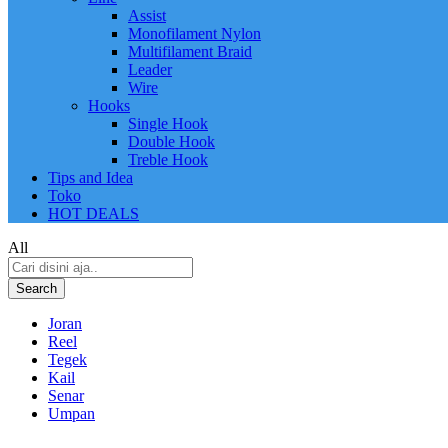
Assist
Monofilament Nylon
Multifilament Braid
Leader
Wire
Hooks
Single Hook
Double Hook
Treble Hook
Tips and Idea
Toko
HOT DEALS
All
Search
Joran
Reel
Tegek
Kail
Senar
Umpan