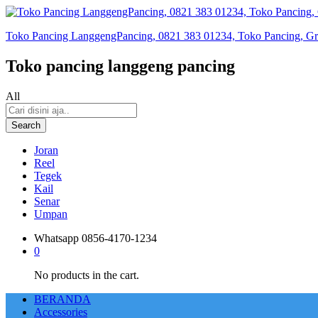
Toko Pancing LanggengPancing, 0821 383 01234, Toko Pancing, Gros
Toko pancing langgeng pancing
All
Search
Joran
Reel
Tegek
Kail
Senar
Umpan
Whatsapp
0856-4170-1234
0
No products in the cart.
BERANDA
Accessories