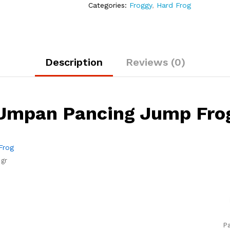
Categories:
Froggy
,
Hard Frog
Description
Reviews (0)
Umpan Pancing Jump Fro
 gr
Pa