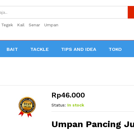
Tegek
Kail
Senar
Umpan
BAIT
TACKLE
TIPS AND IDEA
TOKO
Rp
46.000
Status:
In stock
Umpan Pancing J