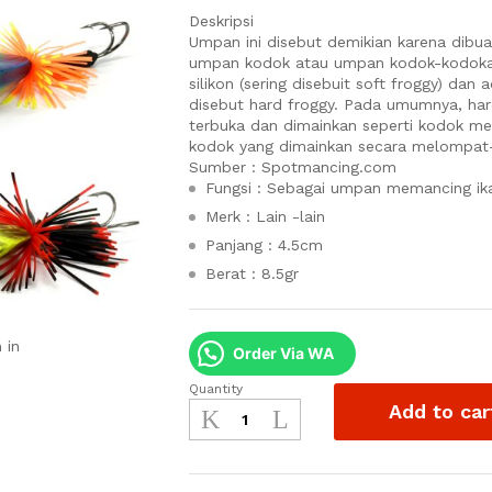
Deskripsi
Umpan ini disebut demikian karena dibua
umpan kodok atau umpan kodok-kodokan) 
silikon (sering disebuit soft froggy) dan
disebut hard froggy. Pada umumnya, har
terbuka dan dimainkan seperti kodok 
kodok yang dimainkan secara melompat-
Sumber : Spotmancing.com
Fungsi : Sebagai umpan memancing ik
Merk : Lain -lain
Panjang : 4.5cm
Berat : 8.5gr
 in
Order Via WA
Quantity
Umpan
Add to car
Pancing
Jump
Frog
quantity