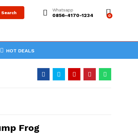
Whatsapp
Search
0856-4170-1234
0
HOT DEALS
ump Frog