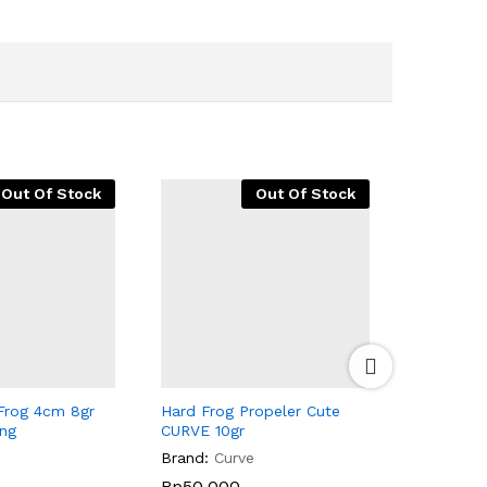
Out Of Stock
Out Of Stock
Frog 4cm 8gr
Hard Frog Propeler Cute
Slater Ba
ng
CURVE 10gr
Buzz
Brand:
Curve
Rp
Rp
50.000
50.000