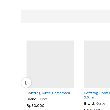
Softfrog Curve Gamamaru
Softfrog Hoox 
3.5cm
Brand:
Curve
Brand:
Curve
Rp
Rp
30.000
30.000
Rp
Rp
33.000
33.000