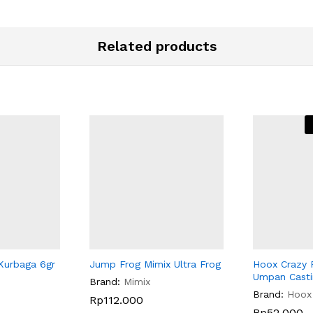
Related products
Kurbaga 6gr
Jump Frog Mimix Ultra Frog
Hoox Crazy 
Umpan Casti
Brand:
Mimix
Brand:
Hoox
Rp
Rp
112.000
112.000
Rp
Rp
52.000
52.000