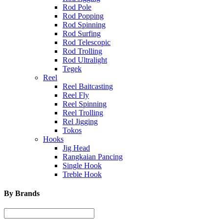
Rod Pole
Rod Popping
Rod Spinning
Rod Surfing
Rod Telescopic
Rod Trolling
Rod Ultralight
Tegek
Reel
Reel Baitcasting
Reel Fly
Reel Spinning
Reel Trolling
Rel Jigging
Tokos
Hooks
Jig Head
Rangkaian Pancing
Single Hook
Treble Hook
By Brands