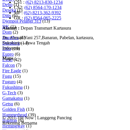
CS1 :
(62) 8213-830-1234
Deho
(1)
CS2:
(62) 8564-170-1234
Deseka
(1)
MP :
(62) 8213-362-9392
Ditis
(6)
GR :
(62) 8564-065-2225
Djempol Pelangi 313
(13)
DK
(1)
Alamat :
Depan Transmart Kartasura
Dom
(2)
Jln. Ahmad Yani 257,Banaran, Pabelan, kartasura,
Duraflex
(6)
Sukoharjo – Jawa Tengah
Duraking
(14)
Indonesia
Elito
(19)
Eupro
(6)
Maps :
Exori
(42)
Falcon
(7)
Fire Eagle
(1)
Fugu
(15)
Fuguro
(4)
Fukushima
(1)
G-Tech
(3)
Gamakatsu
(1)
Getsu
(6)
Golden Fish
(13)
Hammerhead
(39)
© 2011-Till Now | Langgeng Pancing
Hautton
(6)
Rekening Bersama
Hemingway
(1)