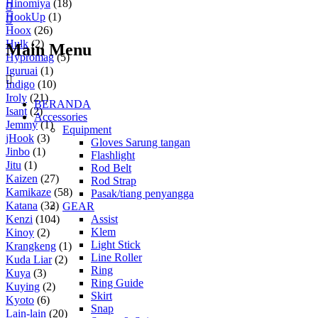
Hinomiya
(18)
HookUp
(1)
Hoox
(26)
Hulk
(2)
Main Menu
Hypromag
(5)
Iguruai
(1)
Indigo
(10)
Iroly
(21)
BERANDA
Isant
(2)
Accessories
Jemmy
(1)
Equipment
jHook
(3)
Gloves Sarung tangan
Jinbo
(1)
Flashlight
Jitu
(1)
Rod Belt
Kaizen
(27)
Rod Strap
Kamikaze
(58)
Pasak/tiang penyangga
Katana
(32)
GEAR
Assist
Kenzi
(104)
Klem
Kinoy
(2)
Light Stick
Krangkeng
(1)
Line Roller
Kuda Liar
(2)
Ring
Kuya
(3)
Ring Guide
Kuying
(2)
Skirt
Kyoto
(6)
Snap
Lain-lain
(20)