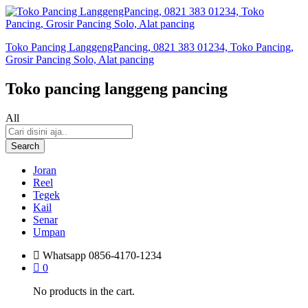
Toko Pancing LanggengPancing, 0821 383 01234, Toko Pancing,
Grosir Pancing Solo, Alat pancing
Toko pancing langgeng pancing
All
Search
Joran
Reel
Tegek
Kail
Senar
Umpan
Whatsapp
0856-4170-1234
0
No products in the cart.