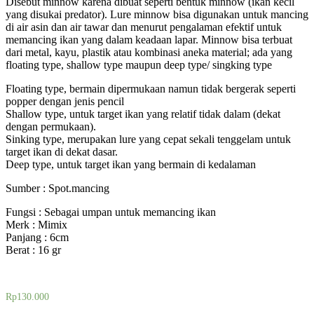
Disebut minnow karena dibuat seperti bentuk minnow (ikan kecil
yang disukai predator). Lure minnow bisa digunakan untuk mancing
di air asin dan air tawar dan menurut pengalaman efektif untuk
memancing ikan yang dalam keadaan lapar. Minnow bisa terbuat
dari metal, kayu, plastik atau kombinasi aneka material; ada yang
floating type, shallow type maupun deep type/ singking type
Floating type, bermain dipermukaan namun tidak bergerak seperti
popper dengan jenis pencil
Shallow type, untuk target ikan yang relatif tidak dalam (dekat
dengan permukaan).
Sinking type, merupakan lure yang cepat sekali tenggelam untuk
target ikan di dekat dasar.
Deep type, untuk target ikan yang bermain di kedalaman
Sumber : Spot.mancing
Fungsi : Sebagai umpan untuk memancing ikan
Merk : Mimix
Panjang : 6cm
Berat : 16 gr
Rp
130.000