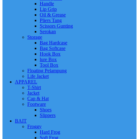
Handle
Lip Grip
Oil & Grease
Pliers Tang
Scissors Gunting
Serokan
Storage
Bag Hardcase
Bag Softcase
Hook Box
lure Box
Tool Box
Floating Pelampung
Life Jacket
APPAREL
T-Shirt
Jacket
Cap & Hat
Footware
Shoes
Slippers
BAIT
Froggy
Hard Frog
Soft Frog