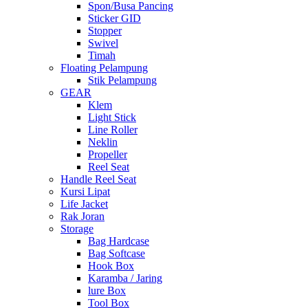
Spon/Busa Pancing
Sticker GID
Stopper
Swivel
Timah
Floating Pelampung
Stik Pelampung
GEAR
Klem
Light Stick
Line Roller
Neklin
Propeller
Reel Seat
Handle Reel Seat
Kursi Lipat
Life Jacket
Rak Joran
Storage
Bag Hardcase
Bag Softcase
Hook Box
Karamba / Jaring
lure Box
Tool Box