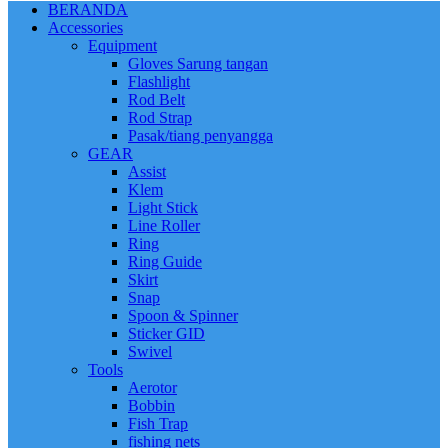
BERANDA
Accessories
Equipment
Gloves Sarung tangan
Flashlight
Rod Belt
Rod Strap
Pasak/tiang penyangga
GEAR
Assist
Klem
Light Stick
Line Roller
Ring
Ring Guide
Skirt
Snap
Spoon & Spinner
Sticker GID
Swivel
Tools
Aerotor
Bobbin
Fish Trap
fishing nets