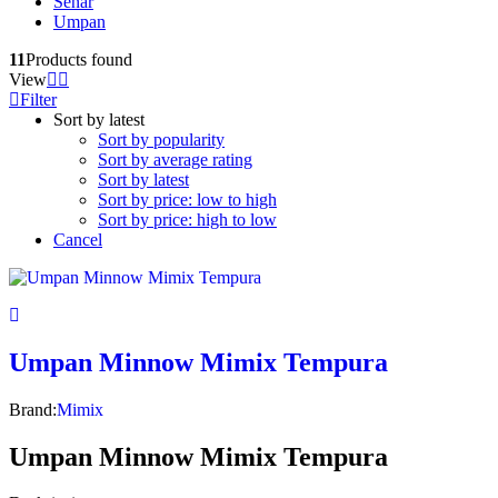
Senar
Umpan
11
Products found
View
Filter
Sort by latest
Sort by popularity
Sort by average rating
Sort by latest
Sort by price: low to high
Sort by price: high to low
Cancel
Umpan Minnow Mimix Tempura
Brand:
Mimix
Umpan Minnow Mimix Tempura