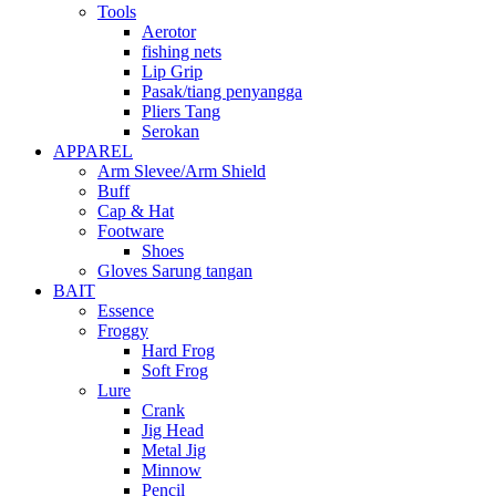
Tools
Aerotor
fishing nets
Lip Grip
Pasak/tiang penyangga
Pliers Tang
Serokan
APPAREL
Arm Slevee/Arm Shield
Buff
Cap & Hat
Footware
Shoes
Gloves Sarung tangan
BAIT
Essence
Froggy
Hard Frog
Soft Frog
Lure
Crank
Jig Head
Metal Jig
Minnow
Pencil