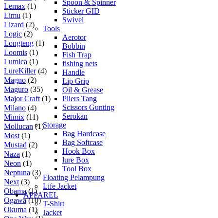
Spoon & Spinner
Lemax
(1)
Sticker GID
Limu
(1)
Swivel
Lizard
(2)
Tools
Logic
(2)
Aerotor
Longteng
(1)
Bobbin
Loomis
(1)
Fish Trap
Lumica
(1)
fishing nets
LureKiller
(4)
Handle
Magno
(2)
Lip Grip
Maguro
(35)
Oil & Grease
Pliers Tang
Major Craft
(1)
Scissors Gunting
Milano
(4)
Serokan
Mimix
(11)
Storage
Mollucan
(1)
Bag Hardcase
Most
(1)
Bag Softcase
Mustad
(2)
Hook Box
Naza
(1)
lure Box
Neon
(1)
Tool Box
Neptuna
(3)
Floating Pelampung
Next
(3)
Life Jacket
Obama
(1)
APPAREL
Ogawa
(10)
T-Shirt
Okuma
(1)
Jacket