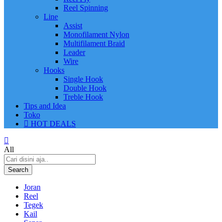
Reel Spinning
Line
Assist
Monofilament Nylon
Multifilament Braid
Leader
Wire
Hooks
Single Hook
Double Hook
Treble Hook
Tips and Idea
Toko
HOT DEALS
All
Search
Joran
Reel
Tegek
Kail