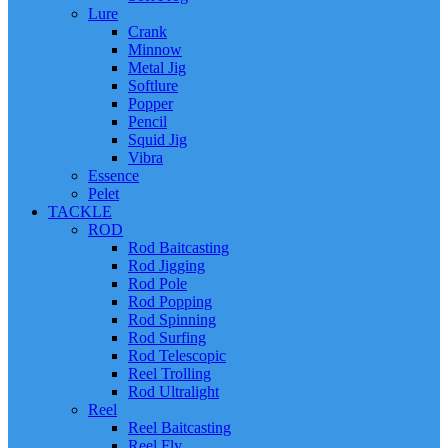
Lure
Crank
Minnow
Metal Jig
Softlure
Popper
Pencil
Squid Jig
Vibra
Essence
Pelet
TACKLE
ROD
Rod Baitcasting
Rod Jigging
Rod Pole
Rod Popping
Rod Spinning
Rod Surfing
Rod Telescopic
Reel Trolling
Rod Ultralight
Reel
Reel Baitcasting
Reel Fly