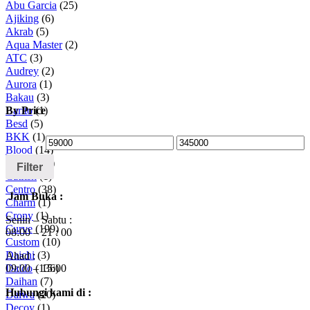
Abu Garcia
(25)
Ajiking
(6)
Akrab
(5)
Aqua Master
(2)
ATC
(3)
Audrey
(2)
Aurora
(1)
Bakau
(3)
By Price
Barito
(1)
Besd
(5)
BKK
(1)
Blood
(14)
Captain
(5)
Filter
Catfish
(1)
Centro
(38)
Jam Buka :
Charm
(1)
Crony
(1)
Senin – Sabtu :
Curve
(199)
08:00 – 21 : 00
Custom
(10)
Daichi
(3)
Ahad :
09:00 – 15:00
Daido
(136)
Daihan
(7)
Hubungi kami di :
Daiwa
(20)
Decoy
(1)