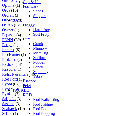
One Way
(1)
Cap & Hat
Optima
(1)
Footware
Orca
(15)
Shoes
Orcraft
(3)
Slippers
Oregon
(28)
BAIT
Froggy
OSAS
(6)
Hard Frog
Owner
(1)
Soft Frog
Pegasus
(4)
Lure
PENN
(30)
Crank
Penyu
(1)
Minnow
Pioneer
(8)
Metal Jig
Pro Hunter
(1)
Softlure
Prokatsu
(2)
Popper
Radical
(14)
Pencil
Rasbora
(1)
Squid Jig
Relix Nusantara
(46)
Vibra
Rod Ford
(1)
Essence
Ryobi
(8)
Pelet
Ryoshi
(3)
TACKLE
Ryukai
(3)
ROD
Sabpolo
(3)
Rod Baitcasting
Sasame
(3)
Rod Jigging
Seahawk
(19)
Rod Pole
Rod Popping
Sebile
(1)