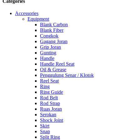
Categories
Accessories
Equipment
Blank Carbon
Blank Fiber
Congkok
Gagang Joran
Grip Joran
Gunting
Handle
Handle Reel Seat
Oil & Grease
Penggulung Senar / Klotok
Reel Seat
Ring
Ring Guide
Rod Belt
Rod Strap
Ruas Joran
Serokan
Shock Joint
Skirt
Snap
Split Ring