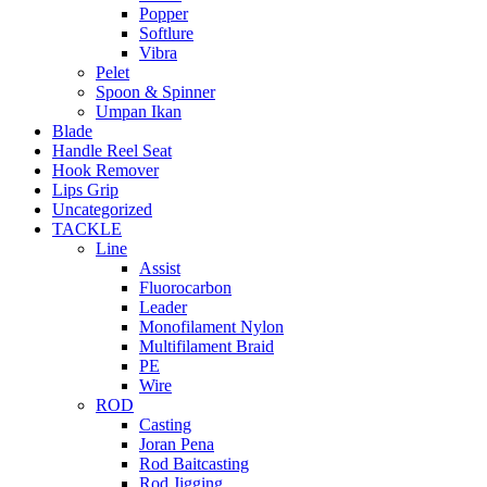
Popper
Softlure
Vibra
Pelet
Spoon & Spinner
Umpan Ikan
Blade
Handle Reel Seat
Hook Remover
Lips Grip
Uncategorized
TACKLE
Line
Assist
Fluorocarbon
Leader
Monofilament Nylon
Multifilament Braid
PE
Wire
ROD
Casting
Joran Pena
Rod Baitcasting
Rod Jigging