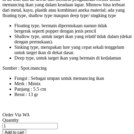
memancing ikan yang dalam keadaan lapar. Minnow bisa terbuat
dari metal, kayu, plastik atau kombinasi aneka material; ada yang
floating type, shallow type maupun deep type/ singking type
Floating type, bermain dipermukaan namun tidak
bergerak seperti popper dengan jenis pencil
Shallow type, untuk target ikan yang relatif tidak dalam (dekat
dengan permukaan).
Sinking type, merupakan lure yang cepat sekali tenggelam
untuk target ikan di dekat dasar.
Deep type, untuk target ikan yang bermain di kedalaman
Sumber : Spot.mancing
Fungsi : Sebagai umpan untuk memancing ikan
Merk : Mimix
Panjang : 5.5 cm
Berat : 13 gr
Order Via WA
Umpan
Quantity
Minnow
Mimix
Add to cart