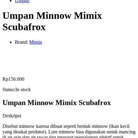
Umpan
Umpan Minnow Mimix
Scubafrox
Brand:
Mimix
Rp
156.000
Status:
In stock
Umpan Minnow Mimix Scubafrox
Deskripsi
Disebut minnow karena dibuat seperti bentuk minnow (ikan kecil
yang disukai predator). Lure minnow bisa digunakan untuk mancing
di air asin dan air tawar dan menurut pengalaman efektif untuk