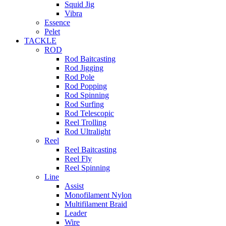
Squid Jig
Vibra
Essence
Pelet
TACKLE
ROD
Rod Baitcasting
Rod Jigging
Rod Pole
Rod Popping
Rod Spinning
Rod Surfing
Rod Telescopic
Reel Trolling
Rod Ultralight
Reel
Reel Baitcasting
Reel Fly
Reel Spinning
Line
Assist
Monofilament Nylon
Multifilament Braid
Leader
Wire