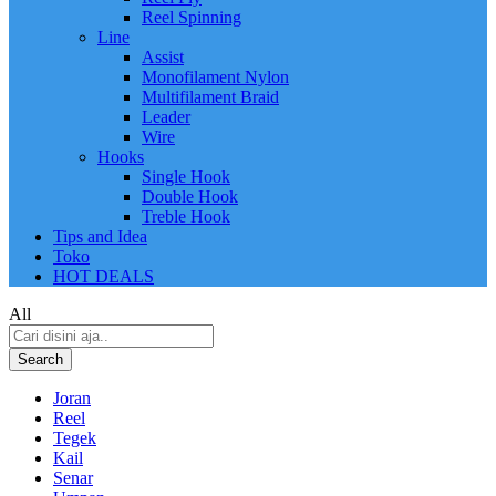
Reel Spinning
Line
Assist
Monofilament Nylon
Multifilament Braid
Leader
Wire
Hooks
Single Hook
Double Hook
Treble Hook
Tips and Idea
Toko
HOT DEALS
All
Search
Joran
Reel
Tegek
Kail
Senar