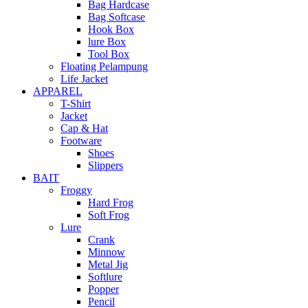
Bag Hardcase
Bag Softcase
Hook Box
lure Box
Tool Box
Floating Pelampung
Life Jacket
APPAREL
T-Shirt
Jacket
Cap & Hat
Footware
Shoes
Slippers
BAIT
Froggy
Hard Frog
Soft Frog
Lure
Crank
Minnow
Metal Jig
Softlure
Popper
Pencil