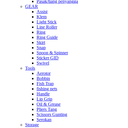
Pasak/tiang penyangga
GEAR
Assist
Klem
Light Stick
Line Roller
Ring
Ring Guide
Skirt
Snap
Spoon & Spinner
Sticker GID
Swivel
Tools
Aerotor
Bobbin
Fish Trap
fishing nets
Handle
Lip Grip
Oil & Grease
Pliers Tang
Scissors Gunting
Serokan
Storage