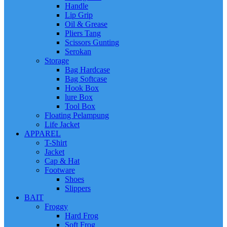
Handle
Lip Grip
Oil & Grease
Pliers Tang
Scissors Gunting
Serokan
Storage
Bag Hardcase
Bag Softcase
Hook Box
lure Box
Tool Box
Floating Pelampung
Life Jacket
APPAREL
T-Shirt
Jacket
Cap & Hat
Footware
Shoes
Slippers
BAIT
Froggy
Hard Frog
Soft Frog