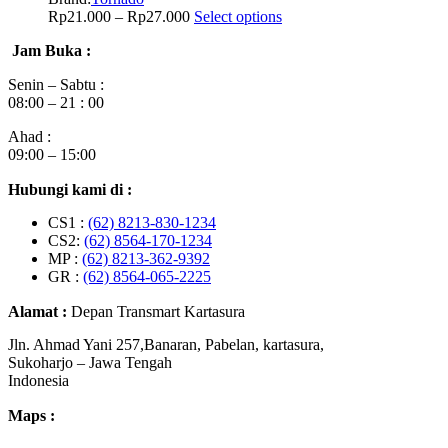
Rp
21.000
–
Rp
27.000
Select options
Jam Buka :
Senin – Sabtu :
08:00 – 21 : 00
Ahad :
09:00 – 15:00
Hubungi kami di :
CS1 :
(62) 8213-830-1234
CS2:
(62) 8564-170-1234
MP :
(62) 8213-362-9392
GR :
(62) 8564-065-2225
Alamat :
Depan Transmart Kartasura
Jln. Ahmad Yani 257,Banaran, Pabelan, kartasura,
Sukoharjo – Jawa Tengah
Indonesia
Maps :