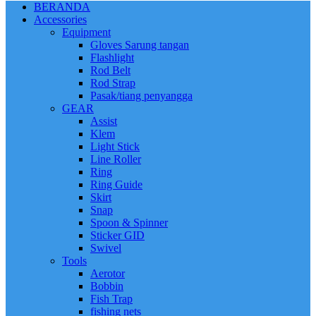
BERANDA
Accessories
Equipment
Gloves Sarung tangan
Flashlight
Rod Belt
Rod Strap
Pasak/tiang penyangga
GEAR
Assist
Klem
Light Stick
Line Roller
Ring
Ring Guide
Skirt
Snap
Spoon & Spinner
Sticker GID
Swivel
Tools
Aerotor
Bobbin
Fish Trap
fishing nets