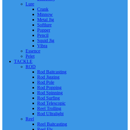
Lure
Crank
Minnow
Metal Jig
Softlure
Popper
Pencil
Squid Jig
Vibra
Essence
Pelet
TACKLE
ROD
Rod Baitcasting
Rod Jigging
Rod Pole
Rod Popping
Rod Spinning
Rod Surfing
Rod Telescopic
Reel Trolling
Rod Ultralight
Reel
Reel Baitcasting
Reel Fly