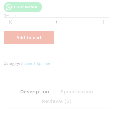
Order Via WA
Quantity
Umpan
Spinner
Snap
Hoox
Add to cart
quantity
Category:
Spoon & Spinner
Description
Specification
Reviews (0)