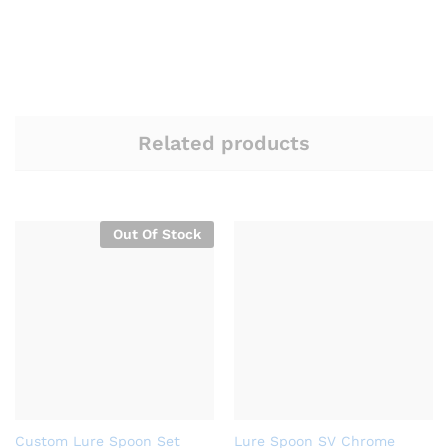
Related products
Out Of Stock
Custom Lure Spoon Set
Lure Spoon SV Chrome