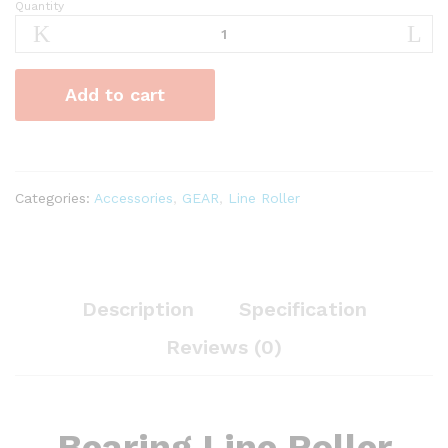
Quantity
Bearing
Line
Roller
Reel
Add to cart
Spinning
Universal
Size
1000
–
Categories:
Accessories
,
GEAR
,
Line Roller
8000
quantity
Description
Specification
Reviews (0)
Bearing Line Roller