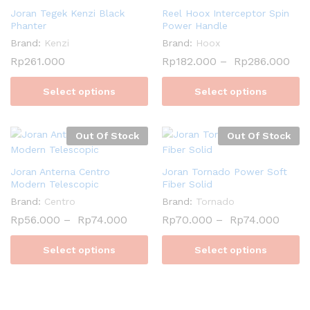
Joran Tegek Kenzi Black
Reel Hoox Interceptor Spin
Phanter
Power Handle
Brand:
Kenzi
Brand:
Hoox
Rp
261.000
Rp
182.000
–
Rp
286.000
Select options
Select options
Out Of Stock
Out Of Stock
Joran Anterna Centro
Joran Tornado Power Soft
Modern Telescopic
Fiber Solid
Brand:
Centro
Brand:
Tornado
Rp
56.000
–
Rp
74.000
Rp
70.000
–
Rp
74.000
Select options
Select options