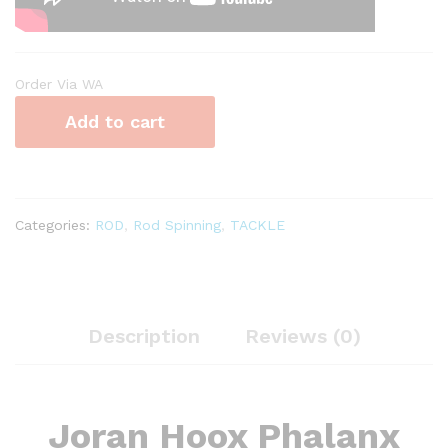
Order Via WA
Add to cart
Categories:
ROD
,
Rod Spinning
,
TACKLE
Description
Reviews (0)
Joran Hoox Phalanx