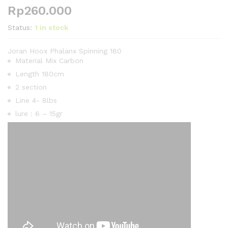
Rp
260.000
Status:
1 in stock
Joran Hoox Phalanx Spinning 180
Material Mix Carbon
Length 180cm
2 section
Line 4- 8lbs
lure : 6 – 15gr