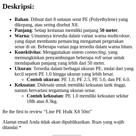
Deskripsi:
Bahan
: Dibuat dari 8 untaian serat PE (Polyethylene) yang
dikepang, atau sering disebut X8.
Panjang
: Setiap kemasan memiliki panjang
50 meter
.
Warna
: Umumnya tersedia dalam varian warna
multicolour
,
yang dapat membantu pemancing mengamati pergerakan
senar di air. Beberapa varian juga tersedia dalam warna hitam.
Konektivitas
: Menggunakan sistem
connecting
, yang
memungkinkan penyambungan beberapa
roll
senar untuk
mendapatkan panjang yang lebih dari 50 meter.
Ukuran
: Tersedia dalam berbagai ukuran PE, mulai dari yang
kecil seperti PE 1.0 hingga ukuran yang lebih besar.
Contoh ukuran
: PE 1.0, PE 2.5, PE 5.0, dan PE 6.0.
Kekuatan
: Didesain untuk memiliki kekuatan tarik tinggi,
namun bervariasi tergantung ukuran senar.
Contoh kekuatan
: PE 1.0 memiliki kekuatan sekitar
18lb atau 8.3kg.
Be the first to review “Line PE Hulk X8 50m”
Alamat email Anda tidak akan dipublikasikan.
Ruas yang wajib
ditandai
*