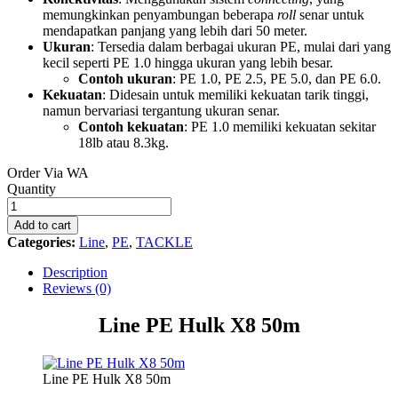
memungkinkan penyambungan beberapa
roll
senar untuk
mendapatkan panjang yang lebih dari 50 meter.
Ukuran
: Tersedia dalam berbagai ukuran PE, mulai dari yang
kecil seperti PE 1.0 hingga ukuran yang lebih besar.
Contoh ukuran
: PE 1.0, PE 2.5, PE 5.0, dan PE 6.0.
Kekuatan
: Didesain untuk memiliki kekuatan tarik tinggi,
namun bervariasi tergantung ukuran senar.
Contoh kekuatan
: PE 1.0 memiliki kekuatan sekitar
18lb atau 8.3kg.
Order Via WA
Line
Quantity
PE
Hulk
Add to cart
X8
Categories:
Line
,
PE
,
TACKLE
50m
quantity
Description
Reviews (0)
Line PE Hulk X8 50m
Line PE Hulk X8 50m