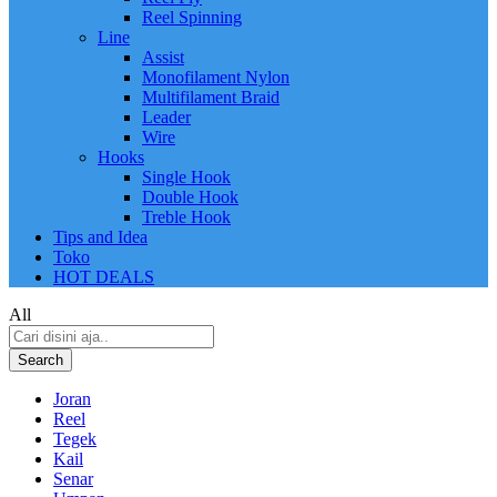
Reel Spinning
Line
Assist
Monofilament Nylon
Multifilament Braid
Leader
Wire
Hooks
Single Hook
Double Hook
Treble Hook
Tips and Idea
Toko
HOT DEALS
All
Search
Joran
Reel
Tegek
Kail
Senar