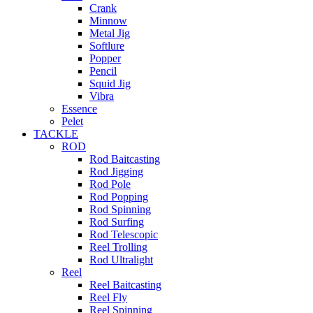
Crank
Minnow
Metal Jig
Softlure
Popper
Pencil
Squid Jig
Vibra
Essence
Pelet
TACKLE
ROD
Rod Baitcasting
Rod Jigging
Rod Pole
Rod Popping
Rod Spinning
Rod Surfing
Rod Telescopic
Reel Trolling
Rod Ultralight
Reel
Reel Baitcasting
Reel Fly
Reel Spinning