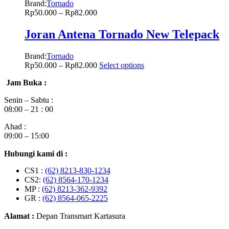
Brand:
Tornado
Rp
50.000
–
Rp
82.000
Joran Antena Tornado New Telepack
Brand:
Tornado
Rp
50.000
–
Rp
82.000
Select options
Jam Buka :
Senin – Sabtu :
08:00 – 21 : 00
Ahad :
09:00 – 15:00
Hubungi kami di :
CS1 :
(62) 8213-830-1234
CS2:
(62) 8564-170-1234
MP :
(62) 8213-362-9392
GR :
(62) 8564-065-2225
Alamat :
Depan Transmart Kartasura