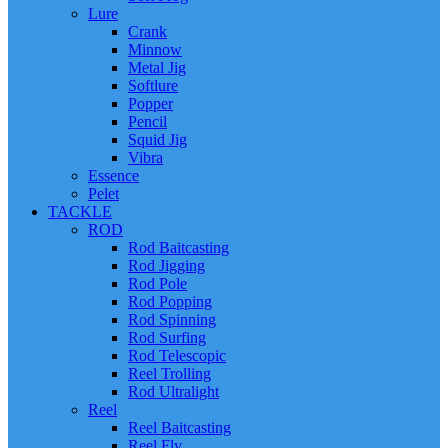
Lure
Crank
Minnow
Metal Jig
Softlure
Popper
Pencil
Squid Jig
Vibra
Essence
Pelet
TACKLE
ROD
Rod Baitcasting
Rod Jigging
Rod Pole
Rod Popping
Rod Spinning
Rod Surfing
Rod Telescopic
Reel Trolling
Rod Ultralight
Reel
Reel Baitcasting
Reel Fly