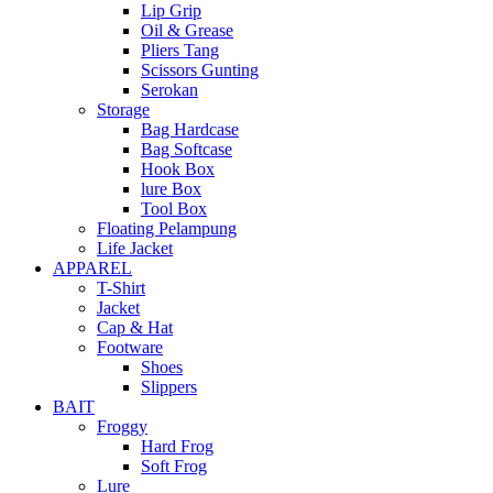
Lip Grip
Oil & Grease
Pliers Tang
Scissors Gunting
Serokan
Storage
Bag Hardcase
Bag Softcase
Hook Box
lure Box
Tool Box
Floating Pelampung
Life Jacket
APPAREL
T-Shirt
Jacket
Cap & Hat
Footware
Shoes
Slippers
BAIT
Froggy
Hard Frog
Soft Frog
Lure