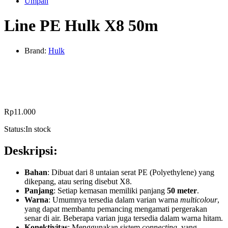
Umpan
Line PE Hulk X8 50m
Brand:
Hulk
Rp
11.000
Status:
In stock
Deskripsi:
Bahan
: Dibuat dari 8 untaian serat PE (Polyethylene) yang
dikepang, atau sering disebut X8.
Panjang
: Setiap kemasan memiliki panjang
50 meter
.
Warna
: Umumnya tersedia dalam varian warna
multicolour
,
yang dapat membantu pemancing mengamati pergerakan
senar di air. Beberapa varian juga tersedia dalam warna hitam.
Konektivitas
: Menggunakan sistem
connecting
, yang