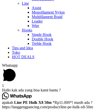
Line
Assist
Monofilament Nylon
Multifilament Braid
Leader
Wire
Hooks
Single Hook
Double Hook
Treble Hook
Tips and Idea
Toko
HOT DEALS
Whatsapp
1
Hallo kak ada yang bisa kami bantu ?
apakah
Line PE Hulk X8 50m
*Rp11.000*! masih ada ?
https://langgengpancing.com/product/line-pe-hulk-x8-50m