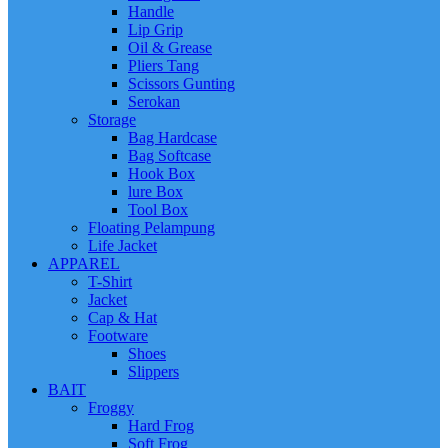
Handle
Lip Grip
Oil & Grease
Pliers Tang
Scissors Gunting
Serokan
Storage
Bag Hardcase
Bag Softcase
Hook Box
lure Box
Tool Box
Floating Pelampung
Life Jacket
APPAREL
T-Shirt
Jacket
Cap & Hat
Footware
Shoes
Slippers
BAIT
Froggy
Hard Frog
Soft Frog