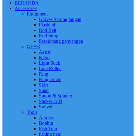
BERANDA
Accessories
Equipment
Gloves Sarung tangan
Flashlight
Rod Belt
Rod Strap
Pasak/tiang penyangga
GEAR
Assist
Klem
Light Stick
Line Roller
Ring
Ring Guide
Skirt
Snap
Spoon & Spinner
Sticker GID
Swivel
Tools
Aerotor
Bobbin
Fish Trap
fishing nets