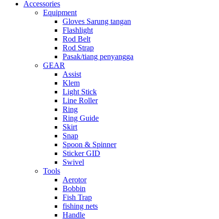
Accessories
Equipment
Gloves Sarung tangan
Flashlight
Rod Belt
Rod Strap
Pasak/tiang penyangga
GEAR
Assist
Klem
Light Stick
Line Roller
Ring
Ring Guide
Skirt
Snap
Spoon & Spinner
Sticker GID
Swivel
Tools
Aerotor
Bobbin
Fish Trap
fishing nets
Handle