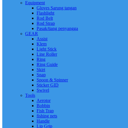
Equipment
Gloves Sarung tangan
Flashlight
Rod Belt
Rod Strap
Pasak/tiang penyangga
GEAR
Assist
Klem
Light Stick
Line Roller
Ring
Ring Guide
Skirt
Snap
Spoon & Spinner
Sticker GID
Swivel
Tools
Aerotor
Bobbin
Fish Trap
fishing nets
Handle
Lip Grip