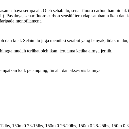
san cahaya serupa air. Oleh sebab itu, senar fluoro carbon hampir tak t
uh). Pasalnya, senar fluoro carbon sensitif terhadap sambaran ikan dan 
l daripada monofilament.
koh dan kuat. Selain itu juga memiliki serabut yang banyak, tidak mulu
ingga mudah terlihat oleh ikan, terutama ketika airnya jernih.
mpatkan kail, pelampung, timah dan aksesoris lainnya
12lbs, 150m 0.23-15lbs, 150m 0.26-20lbs, 150m 0.28-25lbs, 150m 0.3