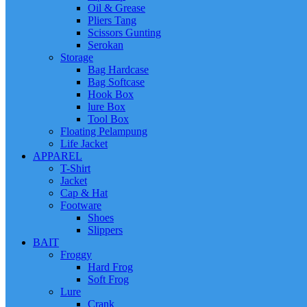
Oil & Grease
Pliers Tang
Scissors Gunting
Serokan
Storage
Bag Hardcase
Bag Softcase
Hook Box
lure Box
Tool Box
Floating Pelampung
Life Jacket
APPAREL
T-Shirt
Jacket
Cap & Hat
Footware
Shoes
Slippers
BAIT
Froggy
Hard Frog
Soft Frog
Lure
Crank