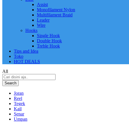
Assist
Monofilament Nylon
Multifilament Braid
Leader
Wire
Hooks
Single Hook
Double Hook
Treble Hook
Tips and Idea
Toko
HOT DEALS
All
Search
Joran
Reel
Tegek
Kail
Senar
Umpan