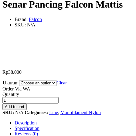
Senar Pancing Falcon Mattis
Brand:
Falcon
SKU:
N/A
Rp
38.000
Ukuran:
Clear
Order Via WA
Senar
Quantity
Pancing
Falcon
Add to cart
Mattis
SKU:
N/A
Categories:
Line
,
Monofilament Nylon
quantity
Description
Specification
Reviews (0)