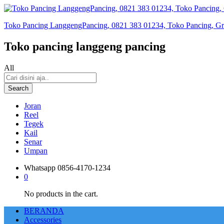
Toko Pancing LanggengPancing, 0821 383 01234, Toko Pancing, Gros
Toko pancing langgeng pancing
All
Search
Joran
Reel
Tegek
Kail
Senar
Umpan
Whatsapp
0856-4170-1234
0
No products in the cart.
BERANDA
Accessories