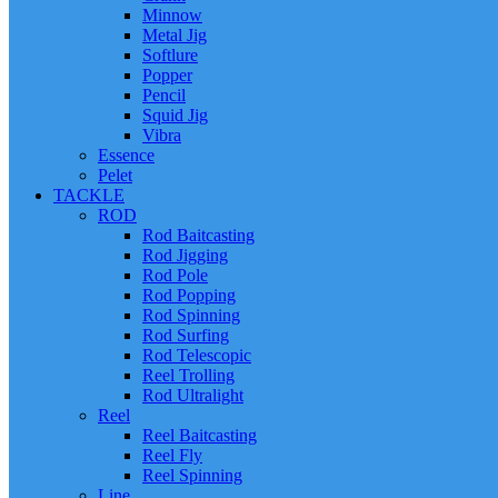
Minnow
Metal Jig
Softlure
Popper
Pencil
Squid Jig
Vibra
Essence
Pelet
TACKLE
ROD
Rod Baitcasting
Rod Jigging
Rod Pole
Rod Popping
Rod Spinning
Rod Surfing
Rod Telescopic
Reel Trolling
Rod Ultralight
Reel
Reel Baitcasting
Reel Fly
Reel Spinning
Line