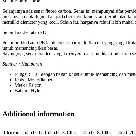
Senar Fluoro Carbon
Selanjutnya ada senar fluoro carbon. Senar ini mempunyai sifat pembia
ini sangat cocok digunakan pada berbagai kondisi air (jernih atau ker
memiliki diameter yang kecil. Selain itu, harganya relatif lebih maha
Senar Braided atau PE
Senar braided atau PE ialah jenis senar multifilament yang sangat ko
untuk memancing ikan besar.
Sayangnya, senar braided sangat menyerap air dan tidak transparan seh
Sumber : Kumparan
Fungsi : Tali dengan bahan khusus untuk memancing dan mene
Jenis : Monofilament
Merk : Falcon
Bahan : Nylon
Additional information
Ukuran
150m 0.16, 150m 0.18-10lbs, 150m 0.18-10lbs, 150m 0.20-