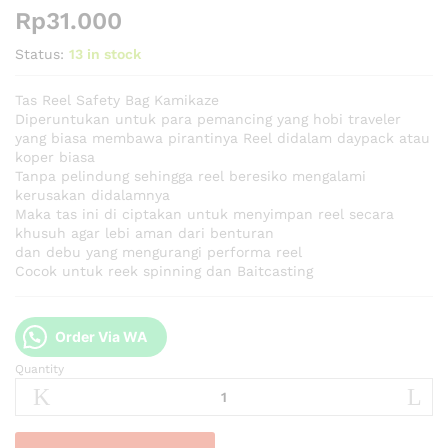
Rp
31.000
Status:
13 in stock
Tas Reel Safety Bag Kamikaze
Diperuntukan untuk para pemancing yang hobi traveler
yang biasa membawa pirantinya Reel didalam daypack atau
koper biasa
Tanpa pelindung sehingga reel beresiko mengalami
kerusakan didalamnya
Maka tas ini di ciptakan untuk menyimpan reel secara
khusuh agar lebi aman dari benturan
dan debu yang mengurangi performa reel
Cocok untuk reek spinning dan Baitcasting
Order Via WA
Quantity
Tas
Reel
Safety
Bag